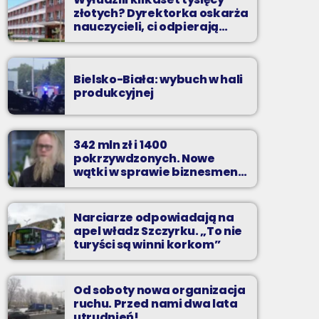
złotych? Dyrektorka oskarża
nauczycieli, ci odpierają
zarzuty
Bielsko-Biała: wybuch w hali
produkcyjnej
342 mln zł i 1400
pokrzywdzonych. Nowe
wątki w sprawie biznesmena
z Bielska-Białej
Narciarze odpowiadają na
apel władz Szczyrku. „To nie
turyści są winni korkom”
Od soboty nowa organizacja
ruchu. Przed nami dwa lata
utrudnień!