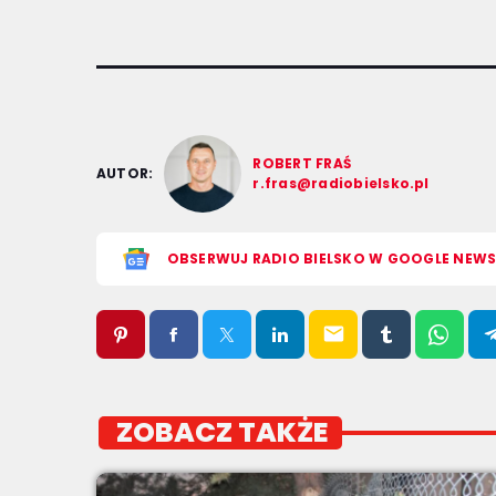
ROBERT FRAŚ
AUTOR:
r.fras@radiobielsko.pl
OBSERWUJ RADIO BIELSKO W GOOGLE NEW
email
ZOBACZ TAKŻE