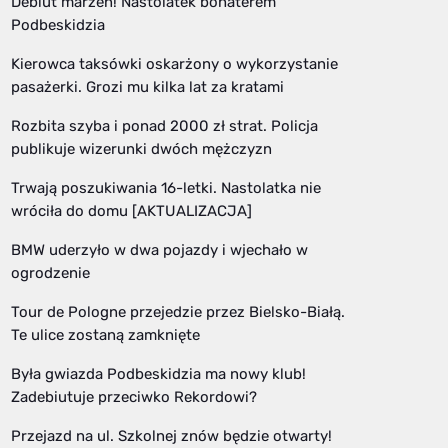
Debiut marzeń! Nastolatek bohaterem
Podbeskidzia
Kierowca taksówki oskarżony o wykorzystanie
pasażerki. Grozi mu kilka lat za kratami
Rozbita szyba i ponad 2000 zł strat. Policja
publikuje wizerunki dwóch mężczyzn
Trwają poszukiwania 16-letki. Nastolatka nie
wróciła do domu [AKTUALIZACJA]
BMW uderzyło w dwa pojazdy i wjechało w
ogrodzenie
Tour de Pologne przejedzie przez Bielsko-Białą.
Te ulice zostaną zamknięte
Była gwiazda Podbeskidzia ma nowy klub!
Zadebiutuje przeciwko Rekordowi?
Przejazd na ul. Szkolnej znów będzie otwarty!