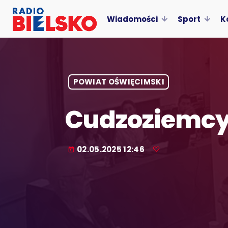
Wiadomości
Sport
K
POWIAT OŚWIĘCIMSKI
Cudzoziemcy 
02.05.2025 12:46
today