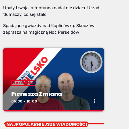
Upały trwają, a fontanna nadal nie działa. Urząd
tłumaczy, co się stało
Spadające gwiazdy nad Kaplicówką. Skoczów
zaprasza na magiczną Noc Perseidów
ROZRYWKA
Pierwsza Zmiana
more_vert
05:30 - 10:00
close
Pierwsza Zmiana
NAJPOPULARNIEJSZE WIADOMOŚCI