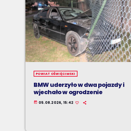
POWIAT OŚWIĘCIMSKI
BMW uderzyło w dwa pojazdy i
wjechało w ogrodzenie
05.08.2026, 15:42
today