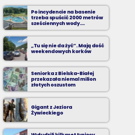
od poniedziałku do piątku od 5:30
Po incydencie na basenie
Codziennie od poniedziałku do piątku od 5:30
trzeba spuścić 2000 metrów
do 10.
sześciennych wody.
„Ogromne koszty i ogromna
praca”
„Tu się nie da żyć”. Mają dość
weekendowych korków
Seniorka z Bielska-Białej
przekazała niemal milion
złotych oszustom
Gigant z Jeziora
Żywieckiego
Wyłudzili kilkaset tysięcy