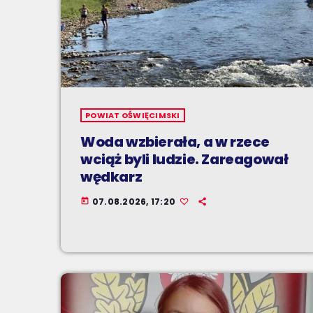
POWIAT OŚWIĘCIMSKI
Woda wzbierała, a w rzece
wciąż byli ludzie. Zareagował
wędkarz
07.08.2026, 17:20
today