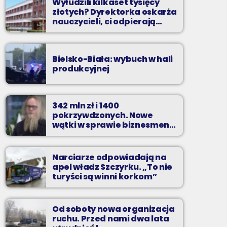
Wyłudzili kilkaset tysięcy
złotych? Dyrektorka oskarża
nauczycieli, ci odpierają
zarzuty
Bielsko-Biała: wybuch w hali
produkcyjnej
342 mln zł i 1400
pokrzywdzonych. Nowe
wątki w sprawie biznesmena
z Bielska-Białej
Narciarze odpowiadają na
apel władz Szczyrku. „To nie
turyści są winni korkom”
Od soboty nowa organizacja
ruchu. Przed nami dwa lata