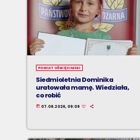
POWIAT OŚWIĘCIMSKI
Siedmioletnia Dominika
uratowała mamę. Wiedziała,
co robić
07.08.2026, 09:09
today