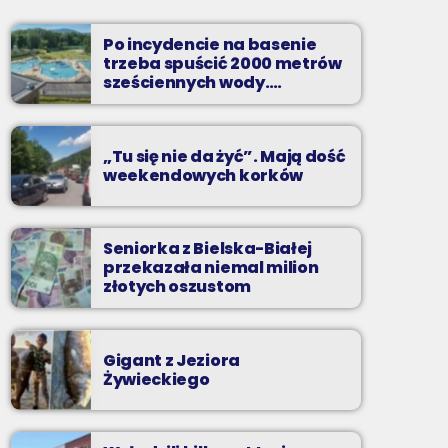
Soboty od 13 do 14
Po incydencie na basenie
Z Kina Wzięte to audycja w której film
trzeba spuścić 2000 metrów
występuje roli głównej.
sześciennych wody.
„Ogromne koszty i ogromna
praca”
„Tu się nie da żyć”. Mają dość
weekendowych korków
Seniorka z Bielska-Białej
przekazała niemal milion
złotych oszustom
Gigant z Jeziora
Żywieckiego