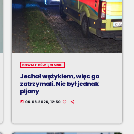
POWIAT OŚWIĘCIMSKI
Jechał wężykiem, więc go
zatrzymali. Nie był jednak
pijany
06.08.2026, 12:50
today