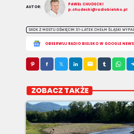
PAWEŁ CHUDECKI
AUTOR:
p.chudecki@radiobielsko.pl
SKOK Z MOSTU OŚWIĘCIM 31-LATEK CHEŁM ŚLĄSKI WYPA
OBSERWUJ RADIO BIELSKO W GOOGLE NEW
email
ZOBACZ TAKŻE