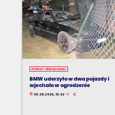
POWIAT OŚWIĘCIMSKI
BMW uderzyło w dwa pojazdy i
wjechało w ogrodzenie
05.08.2026, 15:42
today