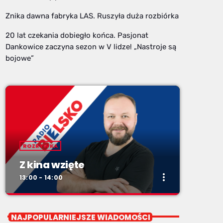
Znika dawna fabryka LAS. Ruszyła duża rozbiórka
20 lat czekania dobiegło końca. Pasjonat
Dankowice zaczyna sezon w V lidze! „Nastroje są
bojowe”
ROZRYWKA
Z kina wzięte
more_vert
13:00 - 14:00
close
Z kina wzięte
NAJPOPULARNIEJSZE WIADOMOŚCI