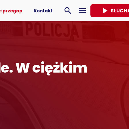
play_arrow
search
menu
SŁUCH
e przegap
Kontakt
le. W ciężkim