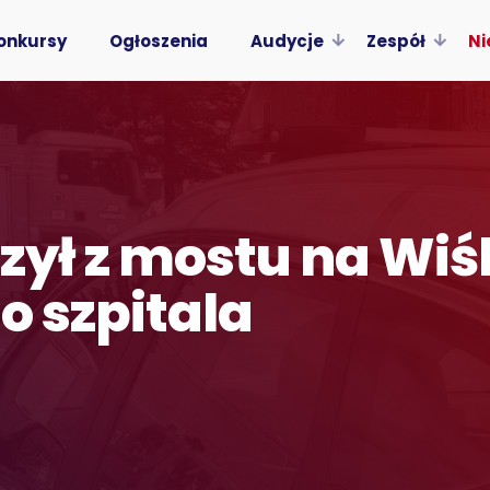
onkursy
Ogłoszenia
Audycje
Zespół
Ni
zył z mostu na Wiś
do szpitala