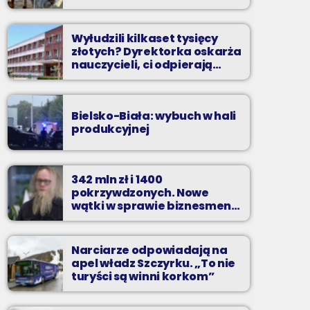
Wyłudzili kilkaset tysięcy
złotych? Dyrektorka oskarża
nauczycieli, ci odpierają
zarzuty
Bielsko-Biała: wybuch w hali
produkcyjnej
342 mln zł i 1400
pokrzywdzonych. Nowe
wątki w sprawie biznesmena
z Bielska-Białej
Narciarze odpowiadają na
apel władz Szczyrku. „To nie
turyści są winni korkom”