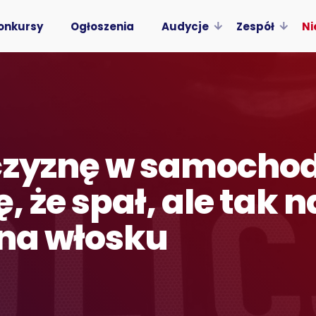
onkursy
Ogłoszenia
Audycje
Zespół
Ni
czyznę w samochod
 że spał, ale tak 
 na włosku