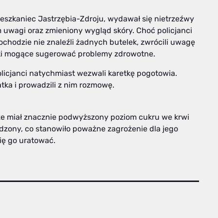
ieszkaniec Jastrzębia-Zdroju, wydawał się nietrzeźwy
m uwagi oraz zmieniony wygląd skóry. Choć policjanci
ochodzie nie znaleźli żadnych butelek, zwrócili uwagę
naki mogące sugerować problemy zdrowotne.
olicjanci natychmiast wezwali karetkę pogotowia.
tka i prowadzili z nim rozmowę.
że miał znacznie podwyższony poziom cukru we krwi
odzony, co stanowiło poważne zagrożenie dla jego
się go uratować.