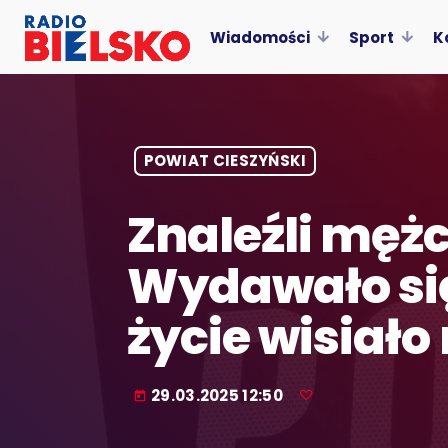
Wiadomości
Sport
K
POWIAT CIESZYŃSKI
Znaleźli męż
Wydawało się,
życie wisiało
29.03.2025 12:50
today