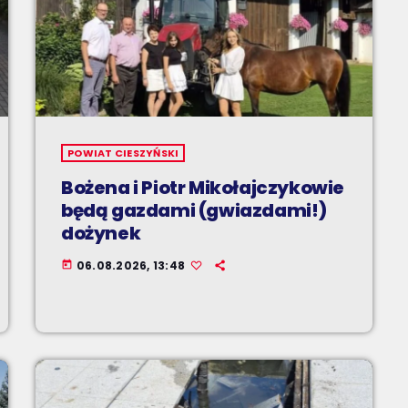
POWIAT CIESZYŃSKI
Bożena i Piotr Mikołajczykowie
będą gazdami (gwiazdami!)
dożynek
06.08.2026, 13:48
today