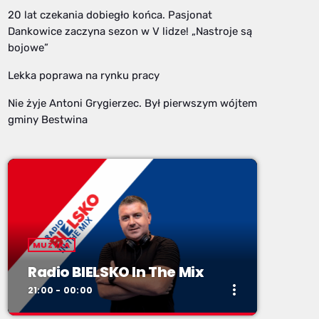
20 lat czekania dobiegło końca. Pasjonat
Dankowice zaczyna sezon w V lidze! „Nastroje są
bojowe”
Lekka poprawa na rynku pracy
Nie żyje Antoni Grygierzec. Był pierwszym wójtem
gminy Bestwina
MUZYKA
Radio BIELSKO In The Mix
more_vert
21:00 - 00:00