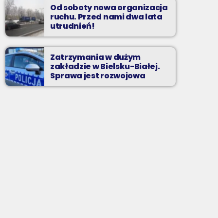
Od soboty nowa organizacja
ruchu. Przed nami dwa lata
utrudnień!
Zatrzymania w dużym
zakładzie w Bielsku-Białej.
Sprawa jest rozwojowa