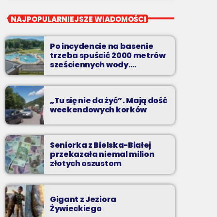
close
Radio BIELSKO In The Mix
NAJPOPULARNIEJSZE WIADOMOŚCI
piątki od 20 do północy
Po incydencie na basenie
Kilkadziesiąt minut energetycznych beatów.
trzeba spuścić 2000 metrów
sześciennych wody.
„Ogromne koszty i ogromna
praca”
„Tu się nie da żyć”. Mają dość
weekendowych korków
Seniorka z Bielska-Białej
przekazała niemal milion
złotych oszustom
Gigant z Jeziora
Żywieckiego