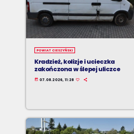
POWIAT CIESZYŃSKI
Kradzież, kolizje i ucieczka
zakończona w ślepej uliczce
07.08.2026, 11:28
today