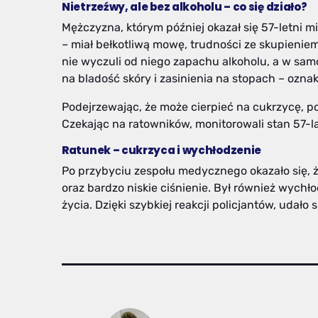
Nietrzeźwy, ale bez alkoholu – co się działo?
Mężczyzna, którym później okazał się 57-letni m
– miał bełkotliwą mowę, trudności ze skupienie
nie wyczuli od niego zapachu alkoholu, a w sam
na bladość skóry i zasinienia na stopach – oz
Podejrzewając, że może cierpieć na cukrzycę, p
Czekając na ratowników, monitorowali stan 57-la
Ratunek – cukrzyca i wychłodzenie
Po przybyciu zespołu medycznego okazało się, 
oraz bardzo niskie ciśnienie. Był również wychł
życia. Dzięki szybkiej reakcji policjantów, udało 