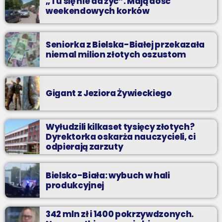
„Tu się nie da żyć”. Mają dość
weekendowych korków
Seniorka z Bielska-Białej przekazała
niemal milion złotych oszustom
Gigant z Jeziora Żywieckiego
Wyłudzili kilkaset tysięcy złotych?
Dyrektorka oskarża nauczycieli, ci
odpierają zarzuty
Bielsko-Biała: wybuch w hali
produkcyjnej
342 mln zł i 1400 pokrzywdzonych.