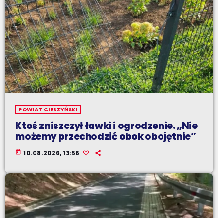
POWIAT CIESZYŃSKI
Ktoś zniszczył ławki i ogrodzenie. „Nie
możemy przechodzić obok obojętnie”
today
10.08.2026, 13:56