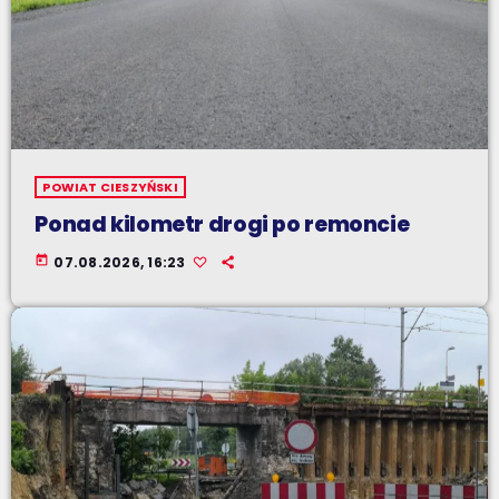
POWIAT CIESZYŃSKI
Ponad kilometr drogi po remoncie
today
07.08.2026, 16:23