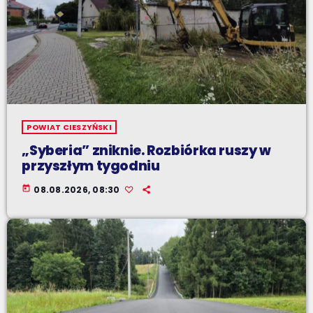
POWIAT CIESZYŃSKI
„Syberia” zniknie. Rozbiórka ruszy w
przyszłym tygodniu
today
08.08.2026, 08:30