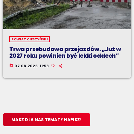
POWIAT CIESZYŃSKI
Trwa przebudowa przejazdów. „Już w
2027 roku powinien być lekki oddech”
today
07.08.2026, 11:53
MASZ DLA NAS TEMAT? NAPISZ!