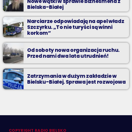
Nowe wątki w sprawie biznesmena z
Bielska-Białej
Narciarze odpowiadają na apel władz
Szczyrku. „To nie turyści są winni
korkom”
Od soboty nowa organizacja ruchu.
Przed nami dwa lata utrudnień!
Zatrzymania w dużym zakładzie w
Bielsku-Białej. Sprawa jest rozwojowa
COPYRIGHT RADIO BIELSKO