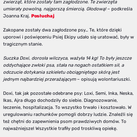
zwierząt, które zostały tam zagłodzone. Te zwierzęta
umierały powolną, najgorszą śmiercią. Głodową!
– podkreśla
Joanna Kraj.
Posłuchaj
Zakopane zostały dwa zagłodzone psy… Te, które dzięki
uporowi i poświęceniu Psiej Ekipy udało się uratować, były w
tragicznym stanie.
Suczka Doxi, dorosła wilczyca, ważyła 14 kg! To były jeszcze
oddychające zwłoki psa, stała na nogach ostatkiem sił, a
odczucie dotykania szkieletu obciągniętego skórą jest
jednym najbardziej przerażającym
– opisują wolontariuszki.
Doxi, tak jak pozostałe odebrane psy: Loxi, Semi, Inka, Neska,
Ikas, Ajra długo dochodziły do siebie. Diagnozowanie,
leczenie, hospitalizacja. To wszystko trwało i kosztowało. W
uregulowaniu rachunków pomogli dobrzy ludzie. Znaleźli się
też chętni do zapewnienia psom prawdziwych domów. To
najważniejsze! Wszystkie trafiły pod troskliwą opiekę.