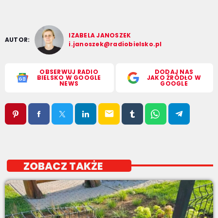
IZABELA JANOSZEK
AUTOR:
i.janoszek@radiobielsko.pl
OBSERWUJ RADIO
DODAJ NAS
BIELSKO W GOOGLE
JAKO ŹRÓDŁO W
NEWS
GOOGLE
email
ZOBACZ TAKŻE