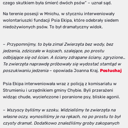
czego skutkiem była śmierć dwóch psów” – uznał sąd.
Na terenie posesji w Mnichu, w styczniu interweniowały
wolontariuszki fundacji Psia Ekipa, które odebrały siedem
niedożywionych psów. To był dramatyczny widok.
–
Przypomnijmy, to była zima!
Zwierzęta bez wody, bez
jedzenia, zdziczałe w kojcach, szalejące, po prostu
odbijające się od ścian. A ściany zdrapane ściany, zgryzione…
Te zwierzęta naprawdę próbowały się wydostać stamtąd w
poszukiwaniu jedzenia
– opowiada Joanna Kraj.
Posłuchaj
Psia Ekipa interweniowała wraz z policją z komisariatu w
Strumieniu i urzędnikiem gminy Chybie. Byli przerażeni
widząc chude, wycieńczone i poranione psy, bliskie agonii.
–
Wszyscy byliśmy w szoku. Widzieliśmy te zwierzęta na
własne oczy, wynosiliśmy je na rękach, no po prostu to był
czysty dramat. Dodatkowo znaleźliśmy groby zakopanych