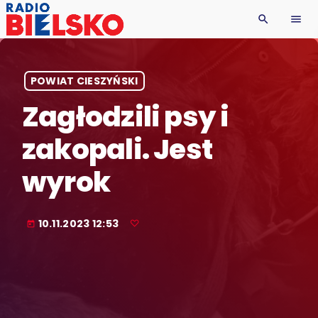
search
menu
POWIAT CIESZYŃSKI
Zagłodzili psy i
zakopali. Jest
wyrok
10.11.2023 12:53
today