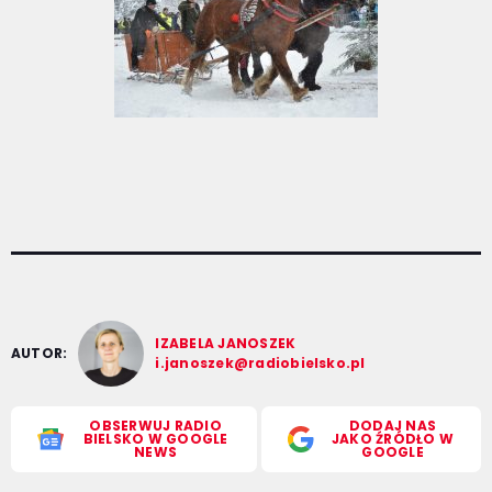
IZABELA JANOSZEK
AUTOR:
i.janoszek@radiobielsko.pl
OBSERWUJ RADIO
DODAJ NAS
BIELSKO W GOOGLE
JAKO ŹRÓDŁO W
NEWS
GOOGLE