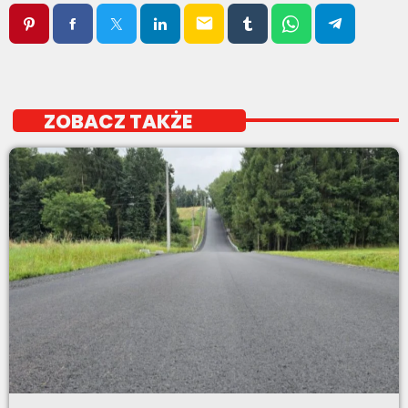
email
ZOBACZ TAKŻE