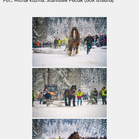
Fot.: Michał Kuźma, Stanisław Peciak (GOK Istebna)