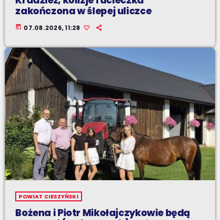
Kradzież, kolizje i ucieczka
zakończona w ślepej uliczce
today
07.08.2026, 11:28
POWIAT CIESZYŃSKI
Bożena i Piotr Mikołajczykowie będą