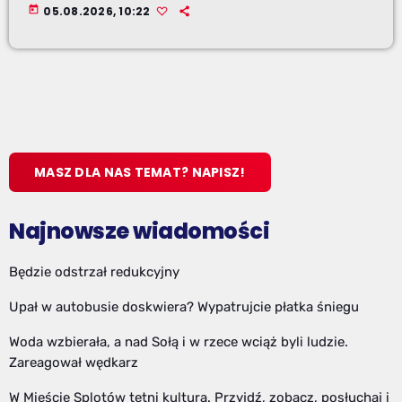
today
05.08.2026, 10:22
MASZ DLA NAS TEMAT? NAPISZ!
Najnowsze wiadomości
Będzie odstrzał redukcyjny
Upał w autobusie doskwiera? Wypatrujcie płatka śniegu
Woda wzbierała, a nad Sołą i w rzece wciąż byli ludzie.
Zareagował wędkarz
W Mieście Splotów tętni kulturą. Przyjdź, zobacz, posłuchaj i