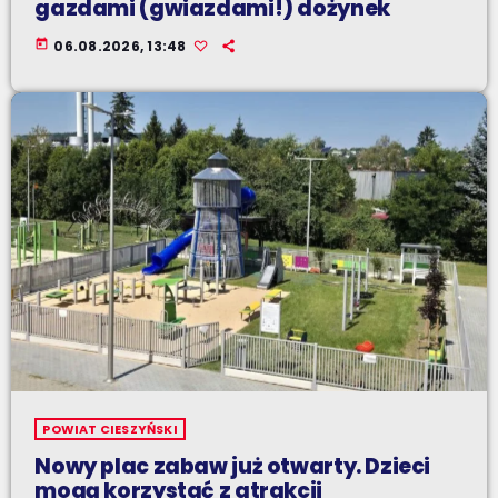
gazdami (gwiazdami!) dożynek
today
06.08.2026, 13:48
POWIAT CIESZYŃSKI
Nowy plac zabaw już otwarty. Dzieci
mogą korzystać z atrakcji