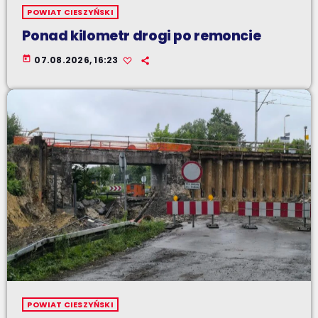
POWIAT CIESZYŃSKI
Ponad kilometr drogi po remoncie
today
07.08.2026, 16:23
POWIAT CIESZYŃSKI