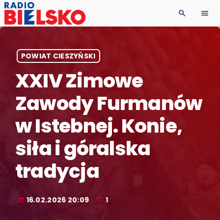
search
menu
POWIAT CIESZYŃSKI
XXIV Zimowe
Zawody Furmanów
w Istebnej. Konie,
siła i góralska
tradycja
16.02.2026 20:09
1
today