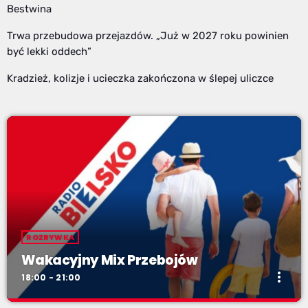
Bestwina
Trwa przebudowa przejazdów. „Już w 2027 roku powinien
być lekki oddech”
Kradzież, kolizje i ucieczka zakończona w ślepej uliczce
ROZRYWKA
Wakacyjny Mix Przebojów
more_vert
18:00 - 21:00