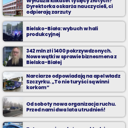
Wyłudzili kilkaset tysięcy złotych?
Dyrektorka oskarża nauczycieli, ci
odpierają zarzuty
Bielsko-Biała: wybuch w hali
produkcyjnej
342 mln zł i 1400 pokrzywdzonych.
Nowe wątki w sprawie biznesmena z
Bielska-Białej
Narciarze odpowiadają na apel władz
Szczyrku. „To nie turyści są winni
korkom”
Od soboty nowa organizacja ruchu.
Przed nami dwa lata utrudnień!