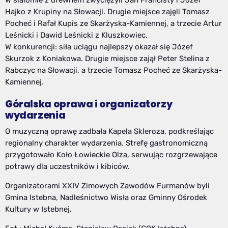
W slalomie z drewnem zwyciężyli Jan Francisty i Józef
Hajko z Krupiny na Słowacji. Drugie miejsce zajęli Tomasz
Pocheć i Rafał Kupis ze Skarżyska-Kamiennej, a trzecie Artur
Leśnicki i Dawid Leśnicki z Kluszkowiec.
W konkurencji: siła uciągu najlepszy okazał się Józef
Skurzok z Koniakowa. Drugie miejsce zajął Peter Stelina z
Rabczyc na Słowacji, a trzecie Tomasz Pocheć ze Skarżyska-
Kamiennej.
Góralska oprawa i organizatorzy
wydarzenia
O muzyczną oprawę zadbała Kapela Skleroza, podkreślając
regionalny charakter wydarzenia. Strefę gastronomiczną
przygotowało Koło Łowieckie Olza, serwując rozgrzewające
potrawy dla uczestników i kibiców.
Organizatorami XXIV Zimowych Zawodów Furmanów byli
Gmina Istebna, Nadleśnictwo Wisła oraz Gminny Ośrodek
Kultury w Istebnej.