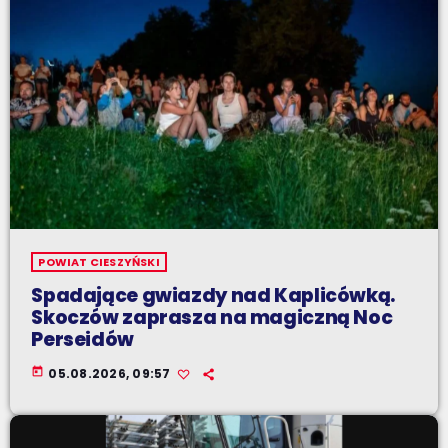
POWIAT CIESZYŃSKI
Spadające gwiazdy nad Kaplicówką.
Skoczów zaprasza na magiczną Noc
Perseidów
today
05.08.2026, 09:57