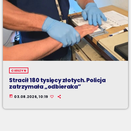
CIESZYN
Stracił 180 tysięcy złotych. Policja
zatrzymała „odbieraka”
today
03.08.2026, 10:19