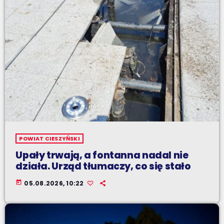
POWIAT CIESZYŃSKI
Upały trwają, a fontanna nadal nie
działa. Urząd tłumaczy, co się stało
today
05.08.2026, 10:22