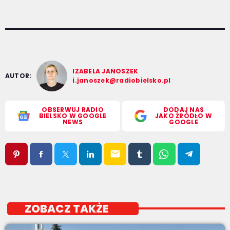
IZABELA JANOSZEK
AUTOR:
i.janoszek@radiobielsko.pl
OBSERWUJ RADIO
DODAJ NAS
BIELSKO W GOOGLE
JAKO ŹRÓDŁO W
NEWS
GOOGLE
email
ZOBACZ TAKŻE