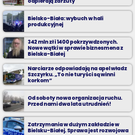
odpierają zarzuty
Bielsko-Biała: wybuch w hali
produkcyjnej
342 mln zł i 1400 pokrzywdzonych.
Nowe wątki w sprawie biznesmena z
Bielska-Białej
Narciarze odpowiadają na apel władz
Szczyrku. „To nie turyści są winni
korkom”
Od soboty nowa organizacja ruchu.
Przed nami dwa lata utrudnień!
Zatrzymania w dużym zakładzie w
Bielsku-Białej. Sprawa jest rozwojowa