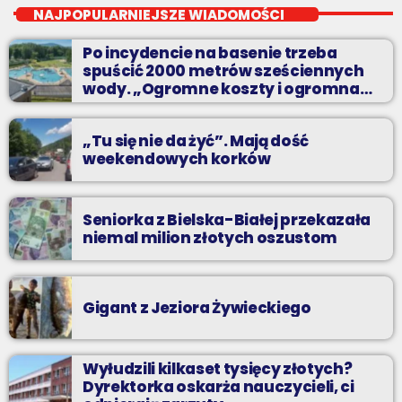
Najlepsze pasmo towarzyszące na Podbeskidziu! Konkursy,
NAJPOPULARNIEJSZE WIADOMOŚCI
akcje radiowe, rozmowy i oczywiście - starannie
wyselekcjonowane przeboje non-stop!
Po incydencie na basenie trzeba
spuścić 2000 metrów sześciennych
wody. „Ogromne koszty i ogromna
praca”
„Tu się nie da żyć”. Mają dość
weekendowych korków
Seniorka z Bielska-Białej przekazała
niemal milion złotych oszustom
Gigant z Jeziora Żywieckiego
Wyłudzili kilkaset tysięcy złotych?
Dyrektorka oskarża nauczycieli, ci