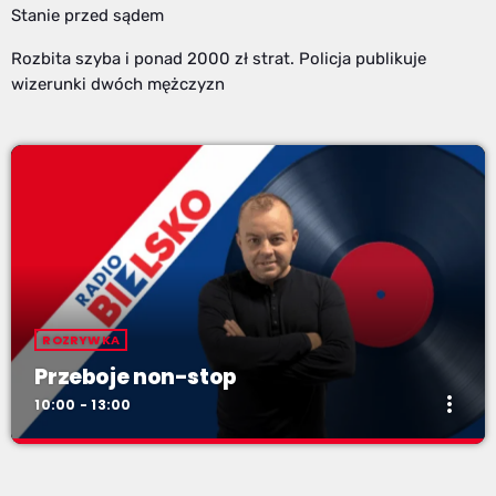
Stanie przed sądem
Rozbita szyba i ponad 2000 zł strat. Policja publikuje
wizerunki dwóch mężczyzn
ROZRYWKA
Przeboje non-stop
more_vert
10:00 - 13:00
Przeboje non-stop
close