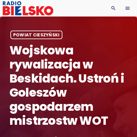
search
menu
POWIAT CIESZYŃSKI
Wojskowa
rywalizacja w
Beskidach. Ustroń i
Goleszów
gospodarzem
mistrzostw WOT