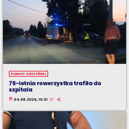
POWIAT CIESZYŃSKI
75-letnia rowerzystka trafiła do
szpitala
today
04.08.2026, 10:31