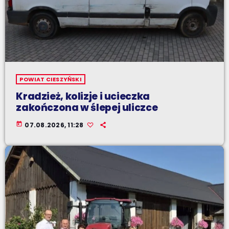
POWIAT CIESZYŃSKI
Kradzież, kolizje i ucieczka
zakończona w ślepej uliczce
today
07.08.2026, 11:28