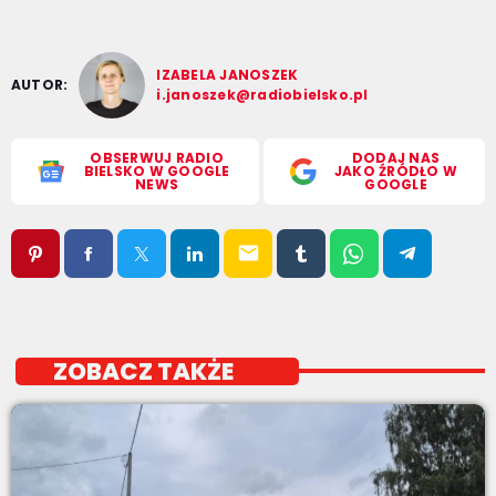
IZABELA JANOSZEK
AUTOR:
i.janoszek@radiobielsko.pl
OBSERWUJ RADIO
DODAJ NAS
BIELSKO W GOOGLE
JAKO ŹRÓDŁO W
NEWS
GOOGLE
email
ZOBACZ TAKŻE