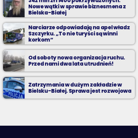
342 mln zł i 1400 pokrzywdzonych.
Nowe wątki w sprawie biznesmena z
Bielska-Białej
Narciarze odpowiadają na apel władz
Szczyrku. „To nie turyści są winni
korkom”
Od soboty nowa organizacja ruchu.
Przed nami dwa lata utrudnień!
Zatrzymania w dużym zakładzie w
Bielsku-Białej. Sprawa jest rozwojowa