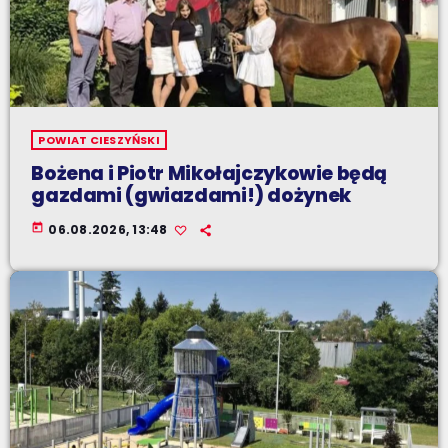
POWIAT CIESZYŃSKI
Bożena i Piotr Mikołajczykowie będą
gazdami (gwiazdami!) dożynek
today
06.08.2026, 13:48