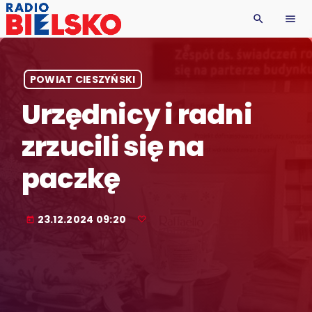
search
menu
POWIAT CIESZYŃSKI
Urzędnicy i radni
zrzucili się na
paczkę
23.12.2024 09:20
today