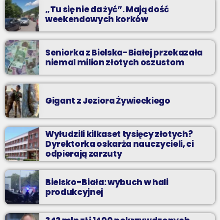
„Tu się nie da żyć”. Mają dość
weekendowych korków
Seniorka z Bielska-Białej przekazała
niemal milion złotych oszustom
Gigant z Jeziora Żywieckiego
Wyłudzili kilkaset tysięcy złotych?
Dyrektorka oskarża nauczycieli, ci
odpierają zarzuty
Bielsko-Biała: wybuch w hali
produkcyjnej