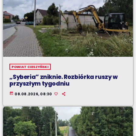
POWIAT CIESZYŃSKI
„Syberia” zniknie. Rozbiórka ruszy w
przyszłym tygodniu
today
08.08.2026, 08:30