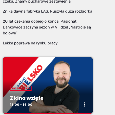
czeka. Znamy pucharowe zestawienia
Znika dawna fabryka LAS. Ruszyła duża rozbiórka
20 lat czekania dobiegło końca. Pasjonat
Dankowice zaczyna sezon w V lidze! „Nastroje są
bojowe”
Lekka poprawa na rynku pracy
ROZRYWKA
Z kina wzięte
more_vert
13:00 - 14:00