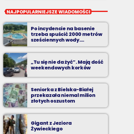
close
Z kina wzięte
NAJPOPULARNIEJSZE WIADOMOŚCI
Soboty od 13 do 14
Po incydencie na basenie
Z Kina Wzięte to audycja w której film
trzeba spuścić 2000 metrów
występuje roli głównej.
sześciennych wody.
„Ogromne koszty i ogromna
praca”
„Tu się nie da żyć”. Mają dość
weekendowych korków
Seniorka z Bielska-Białej
przekazała niemal milion
złotych oszustom
Gigant z Jeziora
Żywieckiego