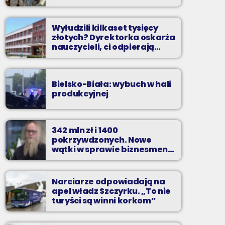
Wyłudzili kilkaset tysięcy
złotych? Dyrektorka oskarża
nauczycieli, ci odpierają
zarzuty
Bielsko-Biała: wybuch w hali
produkcyjnej
342 mln zł i 1400
pokrzywdzonych. Nowe
wątki w sprawie biznesmena
z Bielska-Białej
Narciarze odpowiadają na
apel władz Szczyrku. „To nie
turyści są winni korkom”