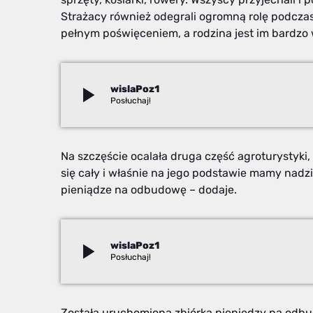
Strażacy również odegrali ogromną rolę podczas 
pełnym poświęceniem, a rodzina jest im bardzo 
play_arrow
wislaPoz1
Robert Fraś
Na szczęście ocalała druga część agroturystyki
się cały i właśnie na jego podstawie mamy nadzi
pieniądze na odbudowę – dodaje.
play_arrow
wislaPoz1
Robert Fraś
Została uruchomiona zbiórka pieniędzy na od