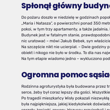
Spłonął główny budyn
Do pożaru doszło w niedzielę w godzinach popo
„Maria i Natasza”, o powierzchni ponad 350 me
pokoi, w tym trzy apartamenty, a także jadalnia, 
Budynek jest w fatalnym stanie, prawdopodobnie 
nic uratować – mówi Jakub Bebek, syn właścicie
Na szczęście nikt nie ucierpiał. – Dwie godzin
obiekt i nikogo nie było w środku. To dla nas na
Na tym etapie wiadomo jedno – wykluczono pod
Ogromna pomoc sąsia
Rodzinna agroturystyka była budowana przez trz
serce, żeby był coraz lepszy dla gości. Wszystki
Po tragedii mieszkańcy Wisły pokazali niezwykł
była najpiękniejsza, jakiej kiedykolwiek doświa
sprzęty, kosiarki, rowery. Wszyscy przyjechali i