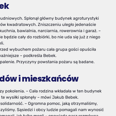
ek
łudniowych. Spłonął główny budynek agroturystyki
trów kwadratowych. Zniszczeniu uległo jedenaście
kuchnia, bawialnia, narciarnia, rowerownia i garaż. –
będzie cały do rozbiórki, bo nie uda się już z niego
li.
y przed wybuchem pożaru cała grupa gości opuściła
jważniejsze – podkreśla Bebek.
palenie. Przyczyny powstania pożaru są badane.
dów i mieszkańców
y pokolenia. – Cała rodzina wkładała w ten budynek
e te wysiłki spłonęły – mówi Jakub Bebek.
ą solidarność. – Ogromna pomoc, jaką otrzymaliśmy,
dczyliśmy. Sąsiedzi i obcy ludzie pomagali nam wynosić
 pomagali, jak tylko mogli – opowiada nasz rozmówca.