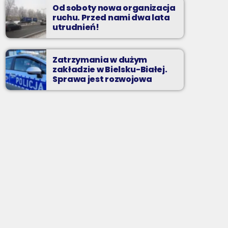
Od soboty nowa organizacja
ruchu. Przed nami dwa lata
utrudnień!
Zatrzymania w dużym
zakładzie w Bielsku-Białej.
Sprawa jest rozwojowa