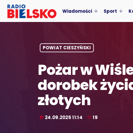
Wiadomości
Sport
K
POWIAT CIESZYŃSKI
Pożar w Wiśle
dorobek życia
złotych
24.09.2025 11:14
19
today