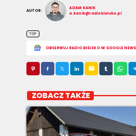
ADAM KANIK
AUTOR:
a.kanik@radiobielsko.pl
TOP
OBSERWUJ RADIO BIELSKO W GOOGLE NEW
email
ZOBACZ TAKŻE