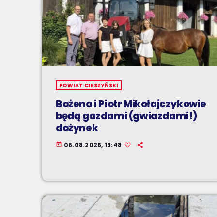
POWIAT CIESZYŃSKI
Bożena i Piotr Mikołajczykowie
będą gazdami (gwiazdami!)
dożynek
06.08.2026, 13:48
today