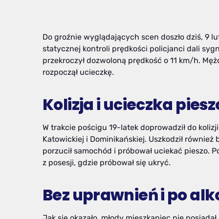
Do groźnie wyglądających scen doszło dziś, 9 lu
statycznej kontroli prędkości policjanci dali sy
przekroczył dozwoloną prędkość o 11 km/h. Mężc
rozpoczął ucieczkę.
Kolizja i ucieczka piesz
W trakcie pościgu 19-latek doprowadził do koliz
Katowickiej i Dominikańskiej. Uszkodził również
porzucił samochód i próbował uciekać pieszo. Poli
z posesji, gdzie próbował się ukryć.
Bez uprawnień i po al
Jak się okazało, młody mieszkaniec nie posiada