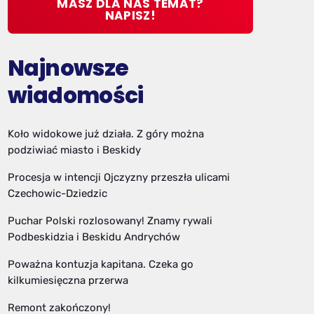
MASZ DLA NAS TEMAT?
NAPISZ!
Najnowsze
wiadomości
Koło widokowe już działa. Z góry można
podziwiać miasto i Beskidy
Procesja w intencji Ojczyzny przeszła ulicami
Czechowic-Dziedzic
Puchar Polski rozlosowany! Znamy rywali
Podbeskidzia i Beskidu Andrychów
Poważna kontuzja kapitana. Czeka go
kilkumiesięczna przerwa
Remont zakończony!