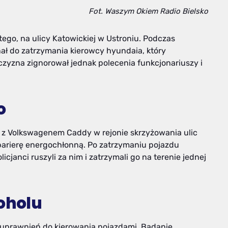
Fot. Waszym Okiem Radio Bielsko
tego, na ulicy Katowickiej w Ustroniu. Podczas
gnał do zatrzymania kierowcy hyundaia, który
zyzna zignorował jednak polecenia funkcjonariuszy i
o
ji z Volkswagenem Caddy w rejonie skrzyżowania ulic
 barierę energochłonną. Po zatrzymaniu pojazdu
cjanci ruszyli za nim i zatrzymali go na terenie jednej
koholu
ł uprawnień do kierowania pojazdami. Badanie