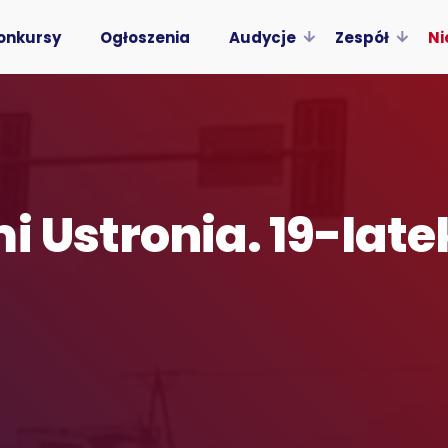
onkursy
Ogłoszenia
Audycje
Zespół
Ni
i Ustronia. 19-late