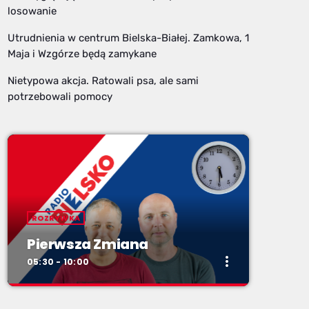
losowanie
Utrudnienia w centrum Bielska-Białej. Zamkowa, 1
Maja i Wzgórze będą zamykane
Nietypowa akcja. Ratowali psa, ale sami
potrzebowali pomocy
ROZRYWKA
Pierwsza Zmiana
more_vert
05:30 - 10:00
close