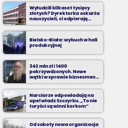
Wyłudzili kilkaset tysięcy
złotych? Dyrektorka oskarża
nauczycieli, ci odpierają
zarzuty
Bielsko-Biała: wybuch w hali
produkcyjnej
342 mln zł i 1400
pokrzywdzonych. Nowe
wątki w sprawie biznesmena
z Bielska-Białej
Narciarze odpowiadają na
apel władz Szczyrku. „To nie
turyści są winni korkom”
Od soboty nowa organizacja