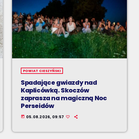
POWIAT CIESZYŃSKI
Spadające gwiazdy nad
Kaplicówką. Skoczów
zaprasza na magiczną Noc
Perseidów
05.08.2026, 09:57
today