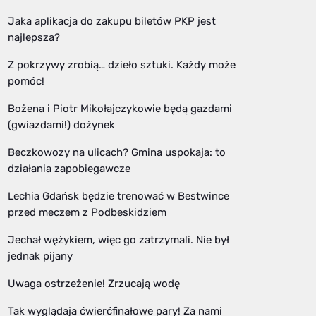
Jaka aplikacja do zakupu biletów PKP jest
najlepsza?
Z pokrzywy zrobią… dzieło sztuki. Każdy może
pomóc!
Bożena i Piotr Mikołajczykowie będą gazdami
(gwiazdami!) dożynek
Beczkowozy na ulicach? Gmina uspokaja: to
działania zapobiegawcze
Lechia Gdańsk będzie trenować w Bestwince
przed meczem z Podbeskidziem
Jechał wężykiem, więc go zatrzymali. Nie był
jednak pijany
Uwaga ostrzeżenie! Zrzucają wodę
Tak wyglądają ćwierćfinałowe pary! Za nami