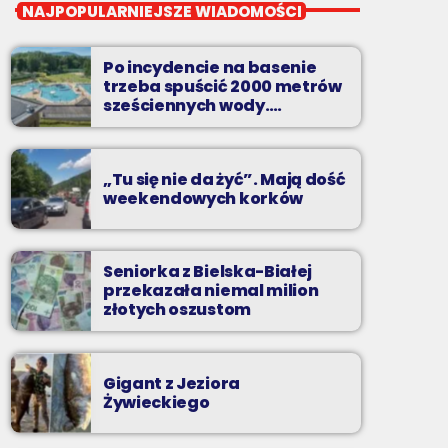
Pierwsza Zmiana
NAJPOPULARNIEJSZE WIADOMOŚCI
od poniedziałku do piątku od 5:30
Po incydencie na basenie
Codziennie od poniedziałku do piątku od 5:30
trzeba spuścić 2000 metrów
do 10.
sześciennych wody.
„Ogromne koszty i ogromna
praca”
„Tu się nie da żyć”. Mają dość
weekendowych korków
Seniorka z Bielska-Białej
przekazała niemal milion
złotych oszustom
Gigant z Jeziora
Żywieckiego