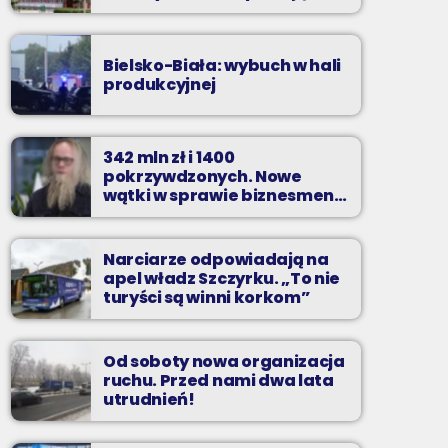
zarzuty
Bielsko-Biała: wybuch w hali
produkcyjnej
342 mln zł i 1400
pokrzywdzonych. Nowe
wątki w sprawie biznesmena
z Bielska-Białej
Narciarze odpowiadają na
apel władz Szczyrku. „To nie
turyści są winni korkom”
Od soboty nowa organizacja
ruchu. Przed nami dwa lata
utrudnień!