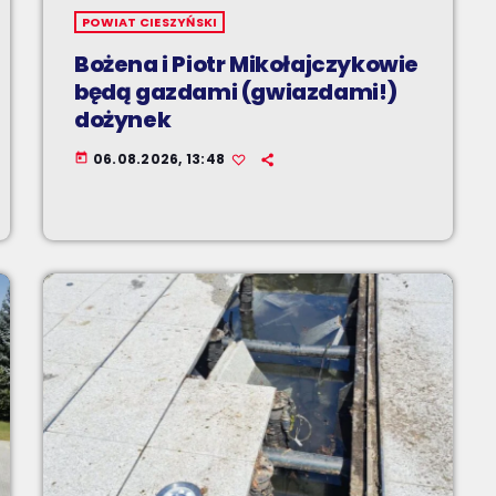
POWIAT CIESZYŃSKI
Bożena i Piotr Mikołajczykowie
będą gazdami (gwiazdami!)
dożynek
06.08.2026, 13:48
today