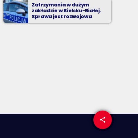
Zatrzymania w dużym
zakładzie w Bielsku-Białej.
Sprawa jest rozwojowa
share
email