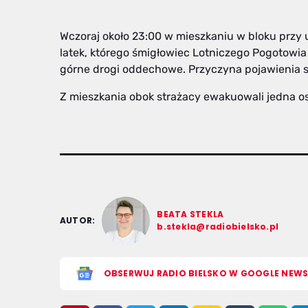
Wczoraj około 23:00 w mieszkaniu w bloku przy 
latek, którego śmigłowiec Lotniczego Pogotowia
górne drogi oddechowe. Przyczyna pojawienia się 
Z mieszkania obok strażacy ewakuowali jedna osob
BEATA STEKLA
AUTOR:
b.stekla@radiobielsko.pl
OBSERWUJ RADIO BIELSKO W GOOGLE NEW