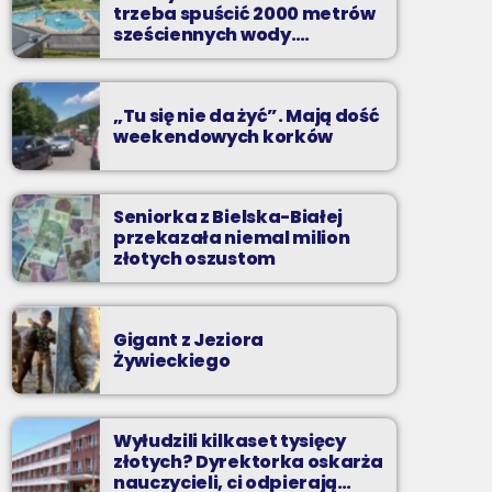
Z Kina Wzięte to audycja w której film
trzeba spuścić 2000 metrów
występuje roli głównej.
sześciennych wody.
„Ogromne koszty i ogromna
praca”
„Tu się nie da żyć”. Mają dość
weekendowych korków
Seniorka z Bielska-Białej
przekazała niemal milion
złotych oszustom
Gigant z Jeziora
Żywieckiego
Wyłudzili kilkaset tysięcy
złotych? Dyrektorka oskarża
nauczycieli, ci odpierają