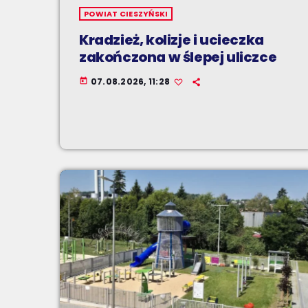
POWIAT CIESZYŃSKI
Kradzież, kolizje i ucieczka
zakończona w ślepej uliczce
07.08.2026, 11:28
today