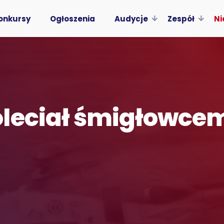
onkursy
Ogłoszenia
Audycje
Zespół
Ni
leciał śmigłowcem