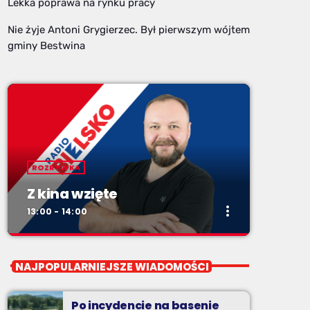
Lekka poprawa na rynku pracy
Nie żyje Antoni Grygierzec. Był pierwszym wójtem
gminy Bestwina
ROZRYWKA
Z kina wzięte
more_vert
13:00 - 14:00
close
Z kina wzięte
NAJPOPULARNIEJSZE WIADOMOŚCI
Soboty od 13 do 14
Po incydencie na basenie