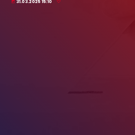
31.03.2025 15:10
today