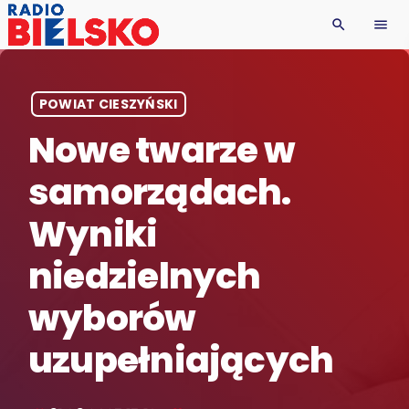
search
menu
POWIAT CIESZYŃSKI
Nowe twarze w
samorządach.
Wyniki
niedzielnych
wyborów
uzupełniających