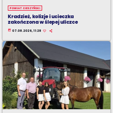
POWIAT CIESZYŃSKI
Kradzież, kolizje i ucieczka
zakończona w ślepej uliczce
today
07.08.2026, 11:28