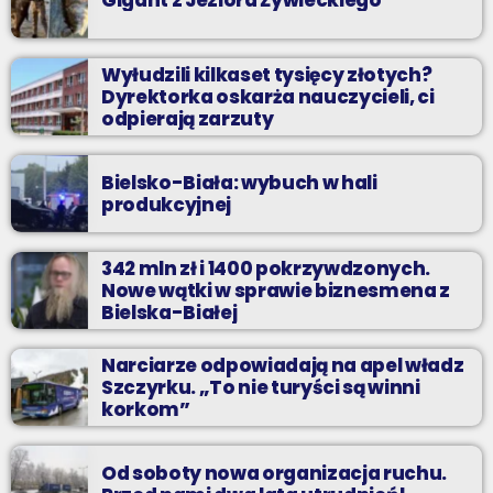
Wyłudzili kilkaset tysięcy złotych?
Dyrektorka oskarża nauczycieli, ci
odpierają zarzuty
Bielsko-Biała: wybuch w hali
produkcyjnej
342 mln zł i 1400 pokrzywdzonych.
Nowe wątki w sprawie biznesmena z
Bielska-Białej
Narciarze odpowiadają na apel władz
Szczyrku. „To nie turyści są winni
korkom”
Od soboty nowa organizacja ruchu.