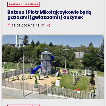
POWIAT CIESZYŃSKI
Bożena i Piotr Mikołajczykowie będą
gazdami (gwiazdami!) dożynek
today
06.08.2026, 13:48