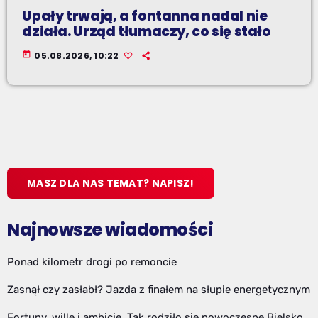
Upały trwają, a fontanna nadal nie
działa. Urząd tłumaczy, co się stało
today
05.08.2026, 10:22
MASZ DLA NAS TEMAT? NAPISZ!
Najnowsze wiadomości
Ponad kilometr drogi po remoncie
Zasnął czy zasłabł? Jazda z finałem na słupie energetycznym
Fortuny, wille i ambicje. Tak rodziło się nowoczesne Bielsko