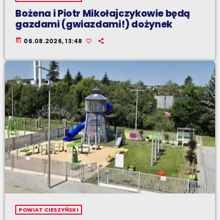
Bożena i Piotr Mikołajczykowie będą
gazdami (gwiazdami!) dożynek
today
06.08.2026, 13:48
POWIAT CIESZYŃSKI