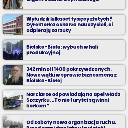
Wyłudzili kilkaset tysięcy złotych?
Dyrektorka oskarża nauczycieli, ci
odpierają zarzuty
Bielsko-Biała: wybuch w hali
produkcyjnej
342 mln zł i 1400 pokrzywdzonych.
Nowe wątki w sprawie biznesmena z
Bielska-Białej
Narciarze odpowiadają na apel władz
Szczyrku. „To nie turyści są winni
korkom”
Od soboty nowa organizacja ruchu.