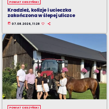
POWIAT CIESZYŃSKI
Kradzież, kolizje i ucieczka
zakończona w ślepej uliczce
today
07.08.2026, 11:28
POWIAT CIESZYŃSKI