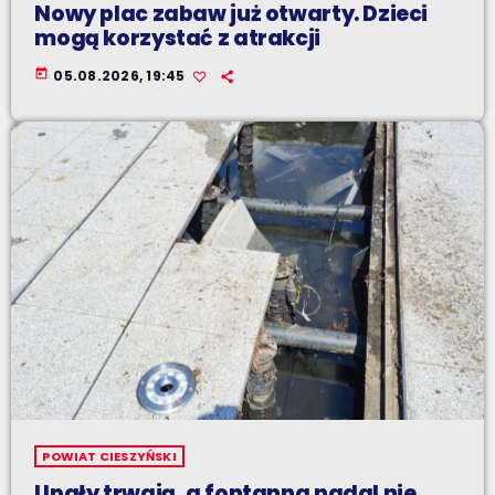
Nowy plac zabaw już otwarty. Dzieci
mogą korzystać z atrakcji
today
05.08.2026, 19:45
POWIAT CIESZYŃSKI
Upały trwają, a fontanna nadal nie