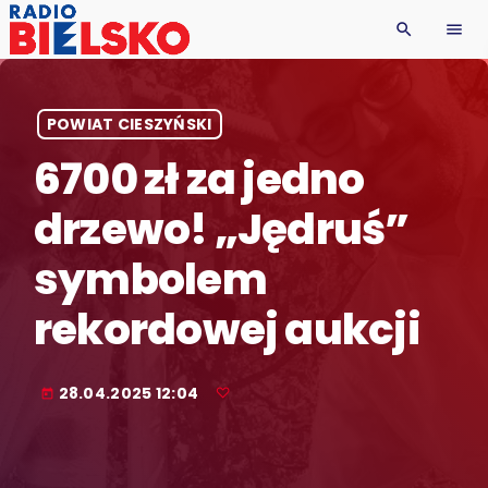
search
menu
POWIAT CIESZYŃSKI
6700 zł za jedno
drzewo! „Jędruś”
symbolem
rekordowej aukcji
28.04.2025 12:04
today