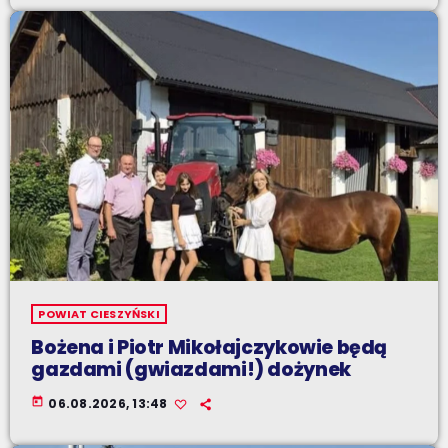
POWIAT CIESZYŃSKI
Bożena i Piotr Mikołajczykowie będą
gazdami (gwiazdami!) dożynek
today
06.08.2026, 13:48