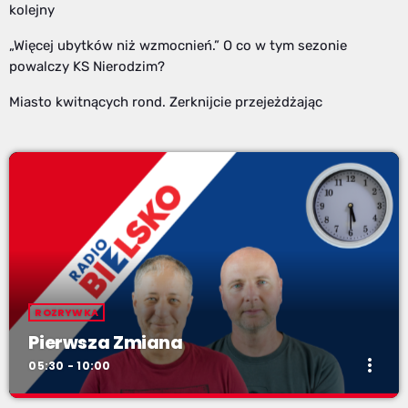
kolejny
„Więcej ubytków niż wzmocnień.” O co w tym sezonie
powalczy KS Nierodzim?
Miasto kwitnących rond. Zerknijcie przejeżdżając
ROZRYWKA
Pierwsza Zmiana
more_vert
05:30 - 10:00