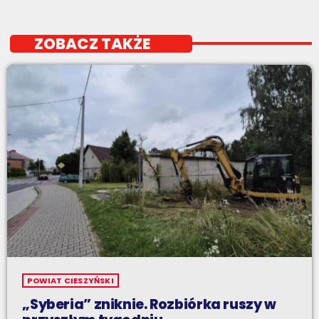
ZOBACZ TAKŻE
POWIAT CIESZYŃSKI
„Syberia” zniknie. Rozbiórka ruszy w