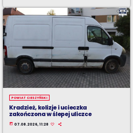
POWIAT CIESZYŃSKI
Kradzież, kolizje i ucieczka
zakończona w ślepej uliczce
today
07.08.2026, 11:28