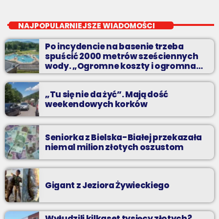
Pierwsza Zmiana
close
od poniedziałku do piątku od 5:30
NAJPOPULARNIEJSZE WIADOMOŚCI
Codziennie od poniedziałku do piątku od 5:30 do 10.
Po incydencie na basenie trzeba
spuścić 2000 metrów sześciennych
wody. „Ogromne koszty i ogromna
praca”
„Tu się nie da żyć”. Mają dość
weekendowych korków
Seniorka z Bielska-Białej przekazała
niemal milion złotych oszustom
Gigant z Jeziora Żywieckiego
Wyłudzili kilkaset tysięcy złotych?