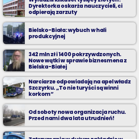
Dyrektorka oskarża nauczycieli, ci
odpierają zarzuty
Bielsko-Biała: wybuch w hali
produkcyjnej
342 mln zł i 1400 pokrzywdzonych.
Nowe wątki w sprawie biznesmena z
Bielska-Białej
Narciarze odpowiadają na apel władz
Szczyrku. „To nie turyści są winni
korkom”
Od soboty nowa organizacja ruchu.
Przed nami dwa lata utrudnień!