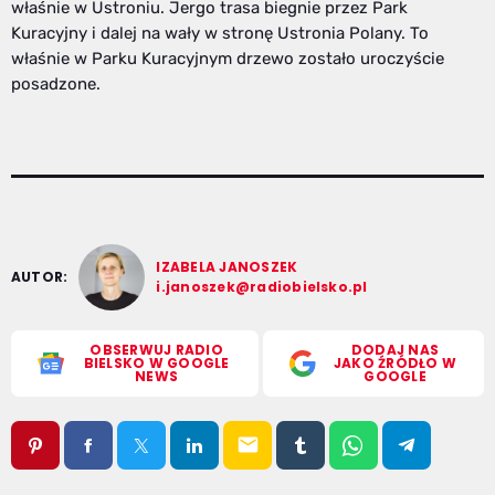
właśnie w Ustroniu. Jergo trasa biegnie przez Park
Kuracyjny i dalej na wały w stronę Ustronia Polany. To
właśnie w Parku Kuracyjnym drzewo zostało uroczyście
posadzone.
IZABELA JANOSZEK
AUTOR:
i.janoszek@radiobielsko.pl
OBSERWUJ RADIO
DODAJ NAS
BIELSKO W GOOGLE
JAKO ŹRÓDŁO W
NEWS
GOOGLE
email