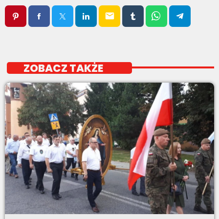
email
ZOBACZ TAKŻE