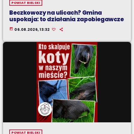
POWIAT BIELSKI
Beczkowozy na ulicach? Gmina
uspokaja: to działania zapobiegawcze
today
06.08.2026, 13:32
POWIAT BIELSKI