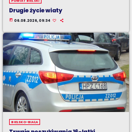
POWIAT BIELSKI
Drugie życie wiaty
today
06.08.2026, 09:34
BIELSKO-BIAŁA
Trwają poszukiwania 16-latki.