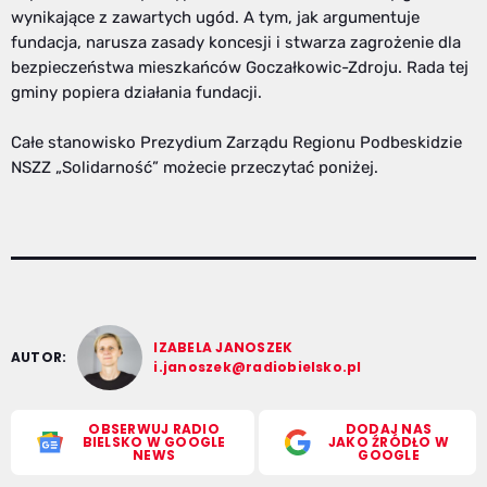
wynikające z zawartych ugód. A tym, jak argumentuje
fundacja, narusza zasady koncesji i stwarza zagrożenie dla
bezpieczeństwa mieszkańców Goczałkowic-Zdroju. Rada tej
gminy popiera działania fundacji.
Całe stanowisko Prezydium Zarządu Regionu Podbeskidzie
NSZZ „Solidarność” możecie przeczytać poniżej.
IZABELA JANOSZEK
AUTOR:
i.janoszek@radiobielsko.pl
OBSERWUJ RADIO
DODAJ NAS
BIELSKO W GOOGLE
JAKO ŹRÓDŁO W
NEWS
GOOGLE