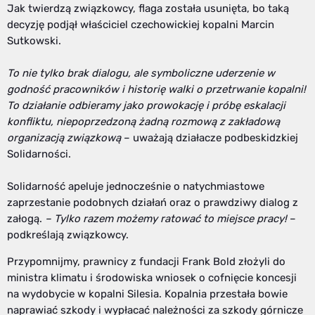
Jak twierdzą związkowcy, flaga została usunięta, bo taką
decyzję podjął właściciel czechowickiej kopalni Marcin
Sutkowski.
To nie tylko brak dialogu, ale symboliczne uderzenie w
godność pracowników i historię walki o przetrwanie kopalni!
To działanie odbieramy jako prowokację i próbę eskalacji
konfliktu, niepoprzedzoną żadną rozmową z zakładową
organizacją związkową
– uważają działacze podbeskidzkiej
Solidarności.
Solidarność apeluje jednocześnie o natychmiastowe
zaprzestanie podobnych działań oraz o prawdziwy dialog z
załogą.
– Tylko razem możemy ratować to miejsce pracy!
–
podkreślają związkowcy.
Przypomnijmy, prawnicy z fundacji Frank Bold złożyli do
ministra klimatu i środowiska wniosek o cofnięcie koncesji
na wydobycie w kopalni Silesia. Kopalnia przestała bowie
naprawiać szkody i wypłacać należności za szkody górnicze