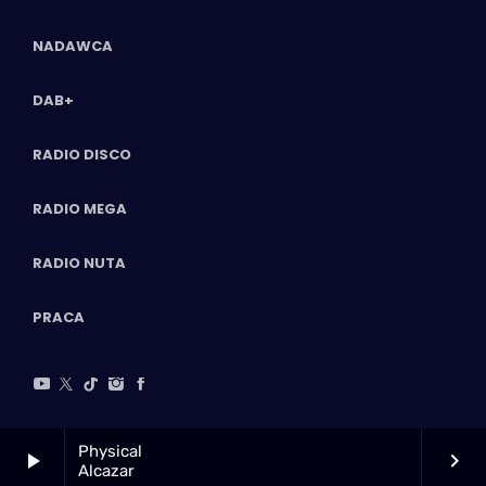
NADAWCA
DAB+
RADIO DISCO
RADIO MEGA
RADIO NUTA
PRACA
Physical
play_arrow
keyboard_arrow_right
Alcazar