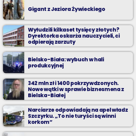
Gigant z Jeziora Żywieckiego
Wyłudzili kilkaset tysięcy złotych?
Dyrektorka oskarża nauczycieli, ci
odpierają zarzuty
Bielsko-Biała: wybuch w hali
produkcyjnej
342 mln zł i 1400 pokrzywdzonych.
Nowe wątki w sprawie biznesmena z
Bielska-Białej
Narciarze odpowiadają na apel władz
Szczyrku. „To nie turyści są winni
korkom”