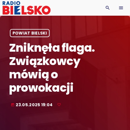
search
menu
POWIAT BIELSKI
Zniknęła flaga.
Związkowcy
mówią o
prowokacji
23.05.2025 19:04
today