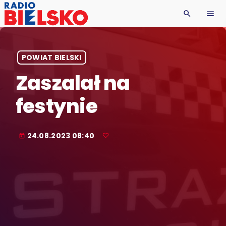
search
menu
POWIAT BIELSKI
Zaszalał na
festynie
24.08.2023 08:40
today