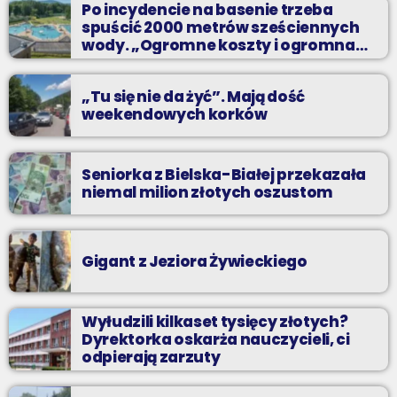
Po incydencie na basenie trzeba
spuścić 2000 metrów sześciennych
wody. „Ogromne koszty i ogromna
praca”
„Tu się nie da żyć”. Mają dość
weekendowych korków
Seniorka z Bielska-Białej przekazała
niemal milion złotych oszustom
Gigant z Jeziora Żywieckiego
Wyłudzili kilkaset tysięcy złotych?
Dyrektorka oskarża nauczycieli, ci
odpierają zarzuty