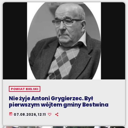
POWIAT BIELSKI
Nie żyje Antoni Grygierzec. Był
pierwszym wójtem gminy Bestwina
today
07.08.2026, 12:11