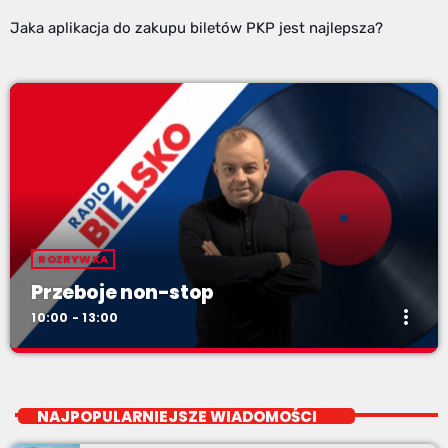
Jaka aplikacja do zakupu biletów PKP jest najlepsza?
ROZRYWKA
Przeboje non-stop
more_vert
10:00 - 13:00
Przeboje non-stop
close
Najlepsze pasmo towarzyszące na Podbeskidziu! Konkursy,
NAJPOPULARNIEJSZE WIADOMOŚCI
akcje radiowe, rozmowy i oczywiście - starannie
wyselekcjonowane przeboje non-stop!