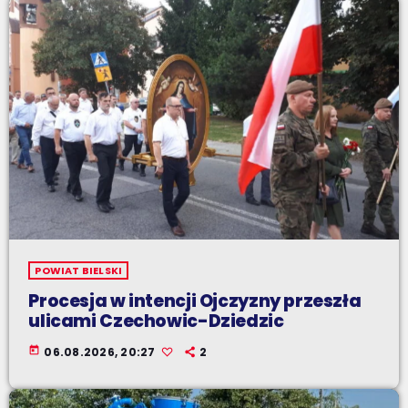
POWIAT BIELSKI
Procesja w intencji Ojczyzny przeszła
ulicami Czechowic-Dziedzic
today
06.08.2026, 20:27
2