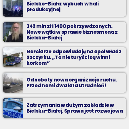
Bielsko-Biała: wybuch w hali
produkcyjnej
342 mln zł i 1400 pokrzywdzonych.
Nowe wątki w sprawie biznesmena z
Bielska-Białej
Narciarze odpowiadają na apel władz
Szczyrku. „To nie turyści są winni
korkom”
Od soboty nowa organizacja ruchu.
Przed nami dwa lata utrudnień!
Zatrzymania w dużym zakładzie w
Bielsku-Białej. Sprawa jest rozwojowa