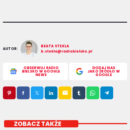
BEATA STEKLA
AUTOR:
b.stekla@radiobielsko.pl
OBSERWUJ RADIO
DODAJ NAS
BIELSKO W GOOGLE
JAKO ŹRÓDŁO W
NEWS
GOOGLE
email
ZOBACZ TAKŻE