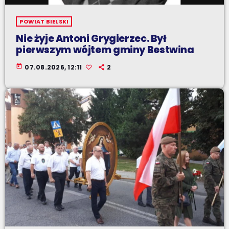
POWIAT BIELSKI
Nie żyje Antoni Grygierzec. Był
pierwszym wójtem gminy Bestwina
today
07.08.2026, 12:11
2