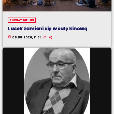
POWIAT BIELSKI
Lasek zamieni się w salę kinową
today
09.08.2026, 11:51