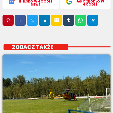
BIELSKO W GOOGLE
JAKO ŹRÓDŁO W
NEWS
GOOGLE
email
ZOBACZ TAKŻE