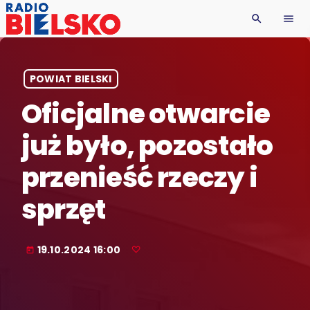
search
menu
POWIAT BIELSKI
Oficjalne otwarcie
już było, pozostało
przenieść rzeczy i
sprzęt
19.10.2024 16:00
today