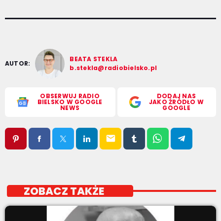
BEATA STEKLA
AUTOR:
b.stekla@radiobielsko.pl
OBSERWUJ RADIO
DODAJ NAS
BIELSKO W GOOGLE
JAKO ŹRÓDŁO W
NEWS
GOOGLE
email
ZOBACZ TAKŻE