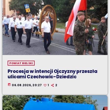
POWIAT BIELSKI
Procesja w intencji Ojczyzny przeszła
ulicami Czechowic-Dziedzic
today
06.08.2026, 20:27
1
2