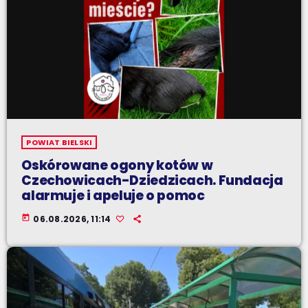
POWIAT BIELSKI
Oskórowane ogony kotów w
Czechowicach-Dziedzicach. Fundacja
alarmuje i apeluje o pomoc
today
06.08.2026, 11:14