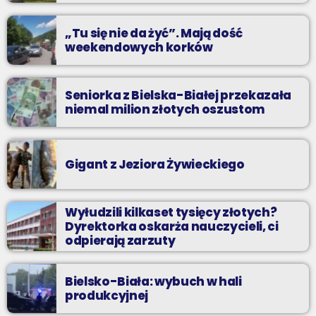
praca”
„Tu się nie da żyć”. Mają dość
weekendowych korków
Seniorka z Bielska-Białej przekazała
niemal milion złotych oszustom
Gigant z Jeziora Żywieckiego
Wyłudzili kilkaset tysięcy złotych?
Dyrektorka oskarża nauczycieli, ci
odpierają zarzuty
Bielsko-Biała: wybuch w hali
produkcyjnej