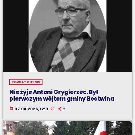
POWIAT BIELSKI
Nie żyje Antoni Grygierzec. Był
pierwszym wójtem gminy Bestwina
today
07.08.2026, 12:11
2