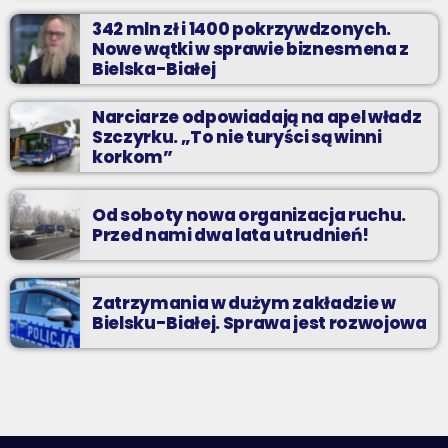
342 mln zł i 1400 pokrzywdzonych.
Nowe wątki w sprawie biznesmena z
Bielska-Białej
Narciarze odpowiadają na apel władz
Szczyrku. „To nie turyści są winni
korkom”
Od soboty nowa organizacja ruchu.
Przed nami dwa lata utrudnień!
Zatrzymania w dużym zakładzie w
Bielsku-Białej. Sprawa jest rozwojowa