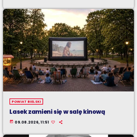
POWIAT BIELSKI
Lasek zamieni się w salę kinową
today
09.08.2026, 11:51