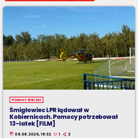
POWIAT BIELSKI
Śmigłowiec LPR lądował w
Kobiernicach. Pomocy potrzebował
13-latek [FILM]
today
09.08.2026, 18:32
1
2