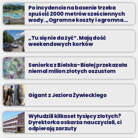
jak atrakcyjnie spędzić czas w regionie, jak ominąć korki i jak
Po incydencie na basenie trzeba
odpocząć?
spuścić 2000 metrów sześciennych
wody. „Ogromne koszty i ogromna
praca”
„Tu się nie da żyć”. Mają dość
weekendowych korków
Seniorka z Bielska-Białej przekazała
niemal milion złotych oszustom
Gigant z Jeziora Żywieckiego
Wyłudzili kilkaset tysięcy złotych?
Dyrektorka oskarża nauczycieli, ci
odpierają zarzuty