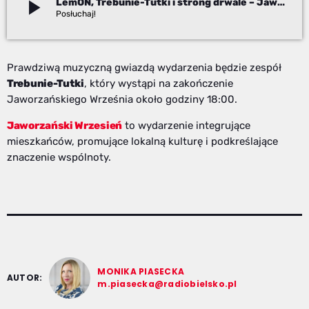
play_arrow
LemON, Trebunie-Tutki i strong drwale – Jaworzański Wrzesień już w ten weekend!
Jolanta Witkowska
Prawdziwą muzyczną gwiazdą wydarzenia będzie zespół
Trebunie-Tutki
, który wystąpi na zakończenie
Jaworzańskiego Września około godziny 18:00.
Jaworzański Wrzesień
to wydarzenie integrujące
mieszkańców, promujące lokalną kulturę i podkreślające
znaczenie wspólnoty.
MONIKA PIASECKA
AUTOR:
m.piasecka@radiobielsko.pl