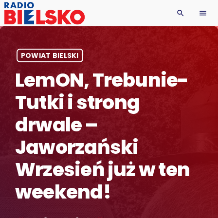
search
menu
POWIAT BIELSKI
LemON, Trebunie-
Tutki i strong
drwale –
Jaworzański
Wrzesień już w ten
weekend!