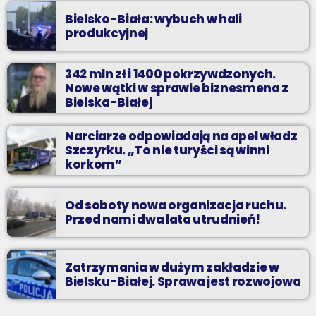
Bielsko-Biała: wybuch w hali
produkcyjnej
342 mln zł i 1400 pokrzywdzonych.
Nowe wątki w sprawie biznesmena z
Bielska-Białej
Narciarze odpowiadają na apel władz
Szczyrku. „To nie turyści są winni
korkom”
Od soboty nowa organizacja ruchu.
Przed nami dwa lata utrudnień!
Zatrzymania w dużym zakładzie w
Bielsku-Białej. Sprawa jest rozwojowa