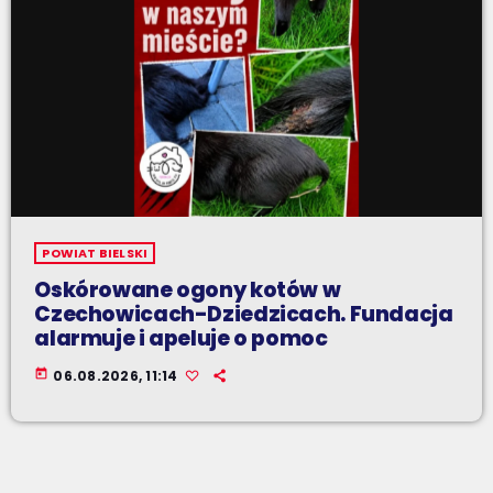
POWIAT BIELSKI
Oskórowane ogony kotów w
Czechowicach-Dziedzicach. Fundacja
alarmuje i apeluje o pomoc
today
06.08.2026, 11:14