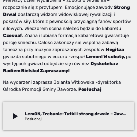
Pierwszy dzień wydarzenia – sobota 6 września –
rozpocznie się z przytupem. Emocjonujące zawody
Strong
Drwal
dostarczą widzom widowiskowej rywalizacji i
pokazów siły, które z pewnością przyciągną fanów sportów
siłowych. Wieczorem scena należeć będzie do kabaretu
Czesuaf
. Znana i lubiana formacja kabaretowa gwarantuje
porcję śmiechu. Całość zakończy się wspólną zabawą
taneczną przy muzyce zaproszonych zespołów
Megitza
i
gwiazda sobotniego wieczoru -zespół
Lemon! W sobotę,
po
występach gwiazd odbędzie się również
Dyskoteka z
Radiem Bielsko! Zapraszamy!
Na wydarzeni zaprasza Jolanta Witkowska -dyrektorka
Ośrodka Promocji Gminy Jaworze.
Posłuchaj
play_arrow
LemON, Trebunie-Tutki i strong drwale – Jaworzański Wrzesień już w ten weekend!
Jolanta Witkowska