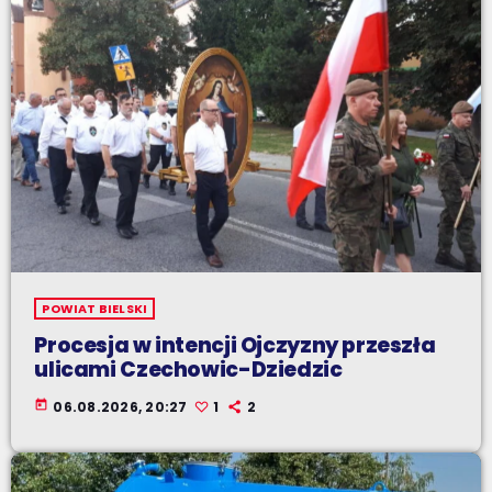
POWIAT BIELSKI
Procesja w intencji Ojczyzny przeszła
ulicami Czechowic-Dziedzic
today
06.08.2026, 20:27
1
2