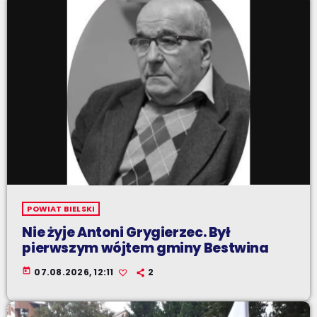
POWIAT BIELSKI
Nie żyje Antoni Grygierzec. Był
pierwszym wójtem gminy Bestwina
today
07.08.2026, 12:11
2