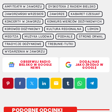
AMFITEATR W JAWORZU
DYSKOTEKA Z RADIEM BIELSKO
JAWORZAŃSKI WRZESIEŃ
JAWORZE
KABARET CZESUAF
KONCERTY W JAWORZU
KONKURS WIEŃCÓW DOŻYNKOWYCH
KOROWÓD DOŻYNKOWY
KULTURA REGIONALNA
LEMON
MEGITZA
MUZYKA LUDOWA
PODHALE
STRONG DRWAL
TRADYCJE DOŻYNKOWE
TREBUNIE-TUTKI
WYDARZENIA W JAWORZU
OBSERWUJ RADIO
DODAJ NAS
BIELSKO W GOOGLE
JAKO ŹRÓDŁO W
NEWS
GOOGLE
email
PODOBNE ODCINKI