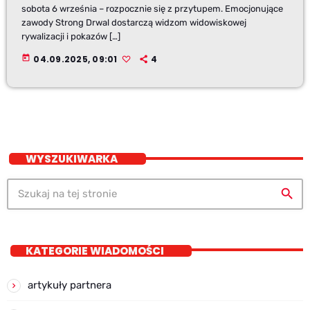
sobota 6 września – rozpocznie się z przytupem. Emocjonujące
zawody Strong Drwal dostarczą widzom widowiskowej
rywalizacji i pokazów […]
today
04.09.2025, 09:01
4
WYSZUKIWARKA
search
KATEGORIE WIADOMOŚCI
artykuły partnera