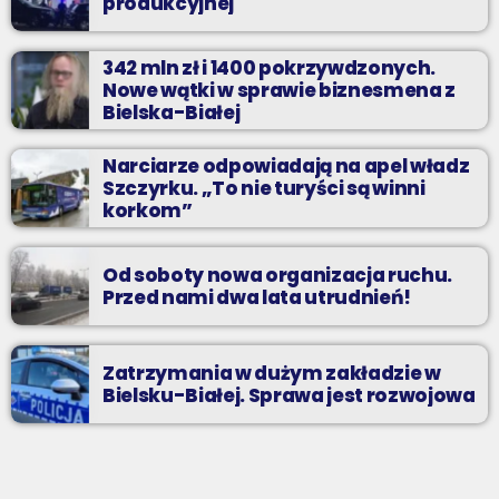
produkcyjnej
342 mln zł i 1400 pokrzywdzonych.
Nowe wątki w sprawie biznesmena z
Bielska-Białej
Narciarze odpowiadają na apel władz
Szczyrku. „To nie turyści są winni
korkom”
Od soboty nowa organizacja ruchu.
Przed nami dwa lata utrudnień!
Zatrzymania w dużym zakładzie w
Bielsku-Białej. Sprawa jest rozwojowa