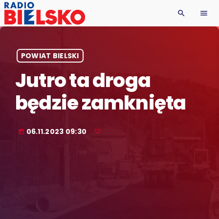
search
menu
POWIAT BIELSKI
Jutro ta droga
będzie zamknięta
06.11.2023 09:30
today