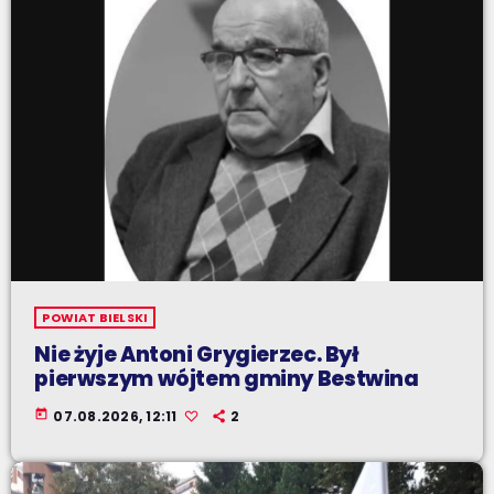
POWIAT BIELSKI
Nie żyje Antoni Grygierzec. Był
pierwszym wójtem gminy Bestwina
today
07.08.2026, 12:11
2