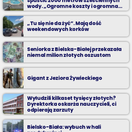
spuścić 2000 metrów sześciennych
wody. „Ogromne koszty i ogromna
praca”
„Tu się nie da żyć”. Mają dość
weekendowych korków
Seniorka z Bielska-Białej przekazała
niemal milion złotych oszustom
Gigant z Jeziora Żywieckiego
Wyłudzili kilkaset tysięcy złotych?
Dyrektorka oskarża nauczycieli, ci
odpierają zarzuty
Bielsko-Biała: wybuch w hali