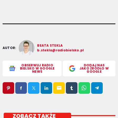
BEATA STEKLA
AUTOR:
b.stekla@radiobielsko.pl
OBSERWUJ RADIO
DODAJ NAS
BIELSKO W GOOGLE
JAKO ŹRÓDŁO W
NEWS
GOOGLE
email
ZOBACZ TAKŻE