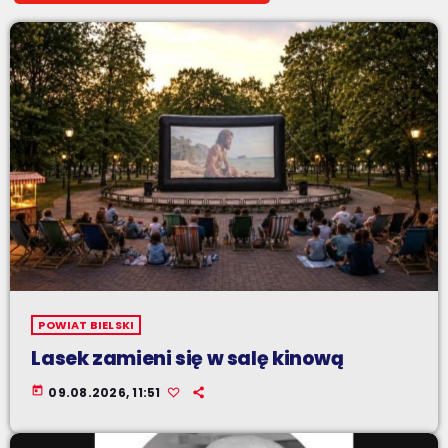
POWIAT BIELSKI
Lasek zamieni się w salę kinową
today
09.08.2026, 11:51