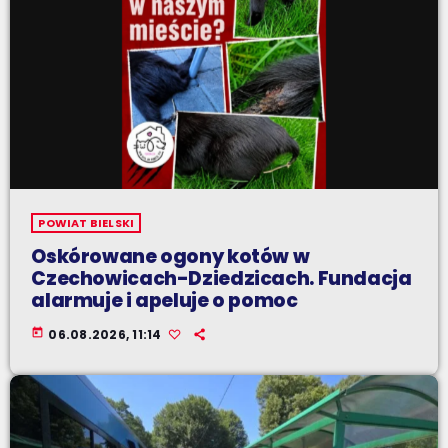
POWIAT BIELSKI
Oskórowane ogony kotów w
Czechowicach-Dziedzicach. Fundacja
alarmuje i apeluje o pomoc
today
06.08.2026, 11:14