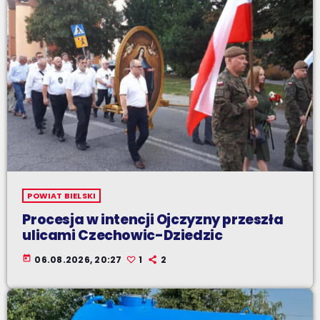
POWIAT BIELSKI
Procesja w intencji Ojczyzny przeszła
ulicami Czechowic-Dziedzic
today
06.08.2026, 20:27
1
2