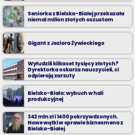
Seniorka z Bielska-Białej przekazała
niemal milion złotych oszustom
Gigant z Jeziora Żywieckiego
Wyłudzili kilkaset tysięcy złotych?
Dyrektorka oskarża nauczycieli, ci
odpierają zarzuty
Bielsko-Biała: wybuch w hali
produkcyjnej
342 mln zł i 1400 pokrzywdzonych.
Nowe wątki w sprawie biznesmena z
Bielska-Białej