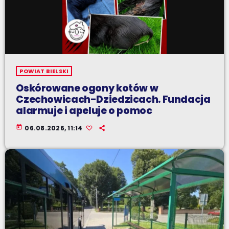
POWIAT BIELSKI
Oskórowane ogony kotów w
Czechowicach-Dziedzicach. Fundacja
alarmuje i apeluje o pomoc
today
06.08.2026, 11:14