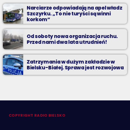
Narciarze odpowiadają na apel władz
Szczyrku. „To nie turyści są winni
korkom”
Od soboty nowa organizacja ruchu.
Przed nami dwa lata utrudnień!
Zatrzymania w dużym zakładzie w
Bielsku-Białej. Sprawa jest rozwojowa
COPYRIGHT RADIO BIELSKO