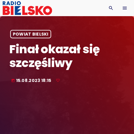
search
menu
POWIAT BIELSKI
Finał okazał się
szczęśliwy
15.08.2023 18:15
today