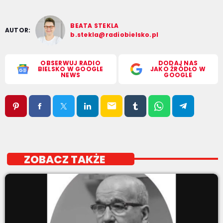
BEATA STEKLA
AUTOR:
b.stekla@radiobielsko.pl
OBSERWUJ RADIO
DODAJ NAS
BIELSKO W GOOGLE
JAKO ŹRÓDŁO W
NEWS
GOOGLE
email
ZOBACZ TAKŻE