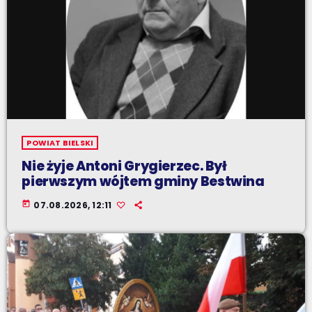
POWIAT BIELSKI
Nie żyje Antoni Grygierzec. Był
pierwszym wójtem gminy Bestwina
today
07.08.2026, 12:11