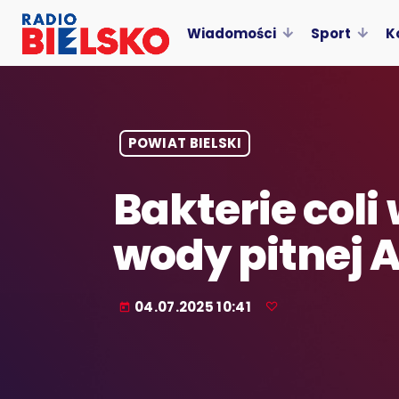
Wiadomości
Sport
K
POWIAT BIELSKI
Bakterie col
wody pitnej
04.07.2025 10:41
today