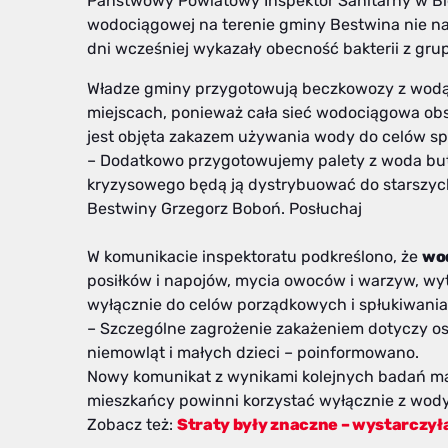
Państwowy Powiatowy Inspektor Sanitarny w Bie
wodociągowej na terenie gminy Bestwina nie n
dni wcześniej wykazały obecność bakterii z gru
Władze gminy przygotowują beczkowozy z wodą 
miejscach, ponieważ cała sieć wodociągowa ob
jest objęta zakazem używania wody do celów s
– Dodatkowo przygotowujemy palety z woda bute
kryzysowego będą ją dystrybuować do starszyc
Bestwiny Grzegorz Boboń. Posłuchaj
W komunikacie inspektoratu podkreślono, że
wod
posiłków i napojów, mycia owoców i warzyw, wyt
wyłącznie do celów porządkowych i spłukiwania 
– Szczególne zagrożenie zakażeniem dotyczy os
niemowląt i małych dzieci – poinformowano.
Nowy komunikat z wynikami kolejnych badań ma
mieszkańcy powinni korzystać wyłącznie z wod
Zobacz też:
Straty były znaczne – wystarczył