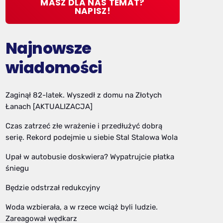
MASZ DLA NAS TEMAT?
NAPISZ!
Najnowsze
wiadomości
Zaginął 82-latek. Wyszedł z domu na Złotych
Łanach [AKTUALIZACJA]
Czas zatrzeć złe wrażenie i przedłużyć dobrą
serię. Rekord podejmie u siebie Stal Stalowa Wola
Upał w autobusie doskwiera? Wypatrujcie płatka
śniegu
Będzie odstrzał redukcyjny
Woda wzbierała, a w rzece wciąż byli ludzie.
Zareagował wędkarz