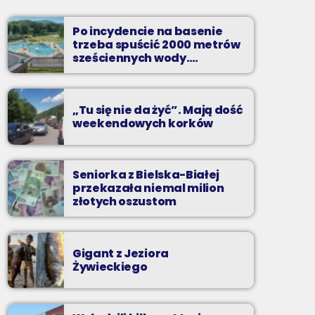
Soboty od 13 do 14
Po incydencie na basenie
Z Kina Wzięte to audycja w której film
trzeba spuścić 2000 metrów
występuje roli głównej.
sześciennych wody.
„Ogromne koszty i ogromna
praca”
„Tu się nie da żyć”. Mają dość
weekendowych korków
Seniorka z Bielska-Białej
przekazała niemal milion
złotych oszustom
Gigant z Jeziora
Żywieckiego