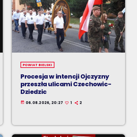
POWIAT BIELSKI
Procesja w intencji Ojczyzny
przeszła ulicami Czechowic-
Dziedzic
06.08.2026, 20:27
1
2
today