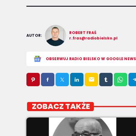
ROBERT FRAŚ
AUTOR:
r.fras@radiobielsko.pl
OBSERWUJ RADIO BIELSKO W GOOGLE NEW
email
ZOBACZ TAKŻE