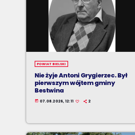
POWIAT BIELSKI
Nie żyje Antoni Grygierzec. Był
pierwszym wójtem gminy
Bestwina
07.08.2026, 12:11
2
today