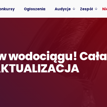
onkursy
Ogłoszenia
Audycje
Zespół
Ni
i w wodociągu! Cał
 AKTUALIZACJA