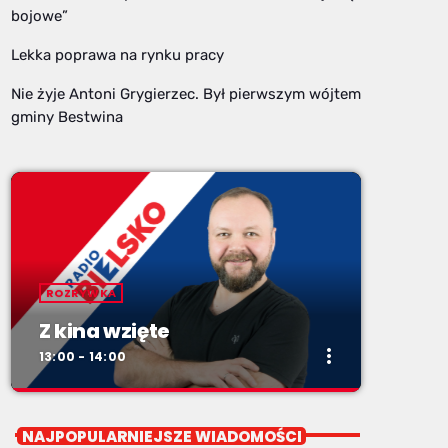
bojowe”
Lekka poprawa na rynku pracy
Nie żyje Antoni Grygierzec. Był pierwszym wójtem
gminy Bestwina
ROZRYWKA
Z kina wzięte
more_vert
13:00 - 14:00
close
Z kina wzięte
NAJPOPULARNIEJSZE WIADOMOŚCI