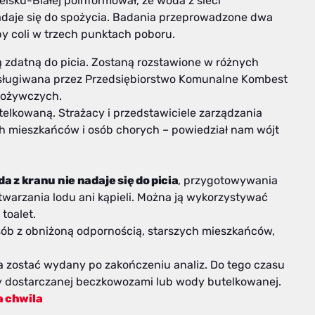
lsku-Białej poinformował, że woda z sieci
adaje się do spożycia. Badania przeprowadzone dwa
py coli w trzech punktach poboru.
zdatną do picia. Zostaną rozstawione w różnych
sługiwana przez Przedsiębiorstwo Komunalne Kombest
pożywczych.
lkowaną. Strażacy i przedstawiciele zarządzania
h mieszkańców i osób chorych – powiedział nam wójt
a z kranu nie nadaje się do picia
, przygotowywania
warzania lodu ani kąpieli. Można ją wykorzystywać
toalet.
ób z obniżoną odpornością, starszych mieszkańców,
 zostać wydany po zakończeniu analiz. Do tego czasu
y dostarczanej beczkowozami lub wody butelkowanej.
a chwila