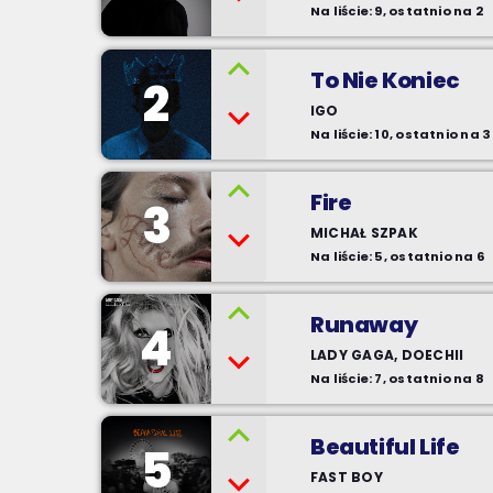
Na liście: 9, ostatnio na 2
To Nie Koniec
2
IGO
Na liście: 10, ostatnio na 3
Fire
3
MICHAŁ SZPAK
Na liście: 5, ostatnio na 6
Runaway
4
LADY GAGA, DOECHII
Na liście: 7, ostatnio na 8
Beautiful Life
5
FAST BOY