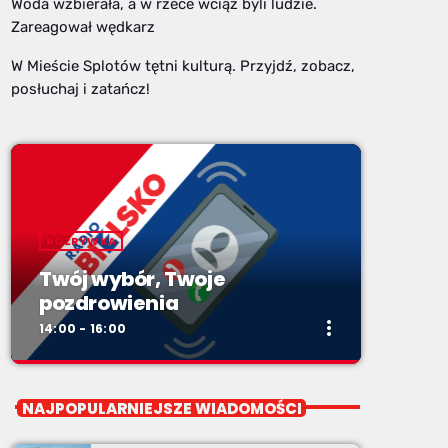
Woda wzbierała, a w rzece wciąż byli ludzie.
Zareagował wędkarz
W Mieście Splotów tętni kulturą. Przyjdź, zobacz,
posłuchaj i zatańcz!
ROZRYWKA
Twój wybór, Twoje
pozdrowienia
more_vert
14:00 - 16:00
close
Twój wybór, Twoje
NAJPOPULARNIEJSZE WIADOMOŚCI
pozdrowienia