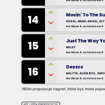
Na liście: 0, ostatnio na 0
Movin' To The S
14
HUGEL, IMAEL ANGEL, UL
Na liście: 0, ostatnio na 0
Just The Way Yo
15
MILKY
Na liście: 0, ostatnio na 0
Deszcz
16
MAJTIS, ALIEN BSC, 4M
Na liście: 0, ostatnio na 0
18Oto propozycje nagrań, które być może pojawi
HIT LISTA PROPOZYCJE