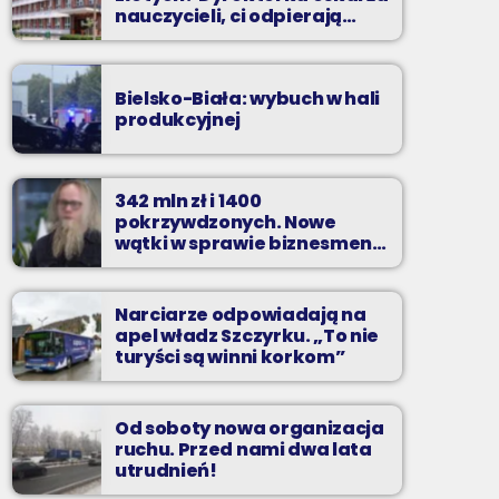
nauczycieli, ci odpierają
zarzuty
Bielsko-Biała: wybuch w hali
produkcyjnej
342 mln zł i 1400
pokrzywdzonych. Nowe
wątki w sprawie biznesmena
z Bielska-Białej
Narciarze odpowiadają na
apel władz Szczyrku. „To nie
turyści są winni korkom”
Od soboty nowa organizacja
ruchu. Przed nami dwa lata
utrudnień!