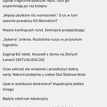
Zginął tragicznie podczas rejsu. Dziś go
wspominają po raz kolejny
„Więcej ubytków niż wzmocnień.” O co w tym
sezonie powalczy KS Nierodzim?
Miasto kwitnących rond. Zerknijcie przejeżdżając
„Syberia” zniknie. Rozbiórka ruszy w przyszłym
tygodniu
Zaginął 82-latek. Wyszedł z domu na Złotych
Łanach [AKTUALIZACJA]
Czas zatrzeć złe wrażenie i przedłużyć dobrą
serię. Rekord podejmie u siebie Stal Stalowa Wola
Upał w autobusie doskwiera? Wypatrujcie płatka
śniegu
Będzie odstrzał redukcyjny