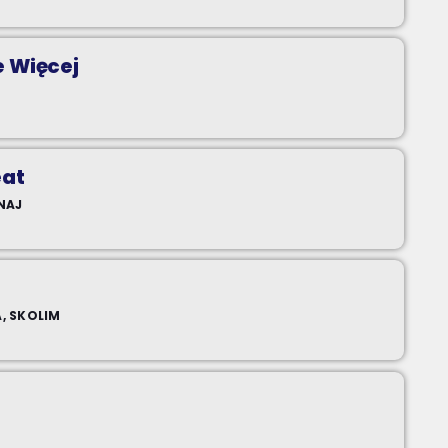
e Więcej
eat
INAJ
, SKOLIM