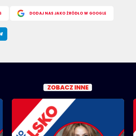
S
DODAJ NAS JAKO ŹRÓDŁO W GOOGLE
ZOBACZ INNE