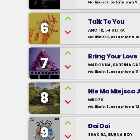
Na liście: 7, ostatnio na 9
Talk To You
6
ANOTR, 54 ULTRA
Na liście: 3, ostatnio na 10
Bring Your Love
7
MADONNA, SABRINA CA
Na liście: 3, ostatnio na 11
Nie Ma Miejsca
8
MROZU
Na liście: 3, ostatnio na 12
Dai Dai
9
SHAKIRA, BURNA BOY