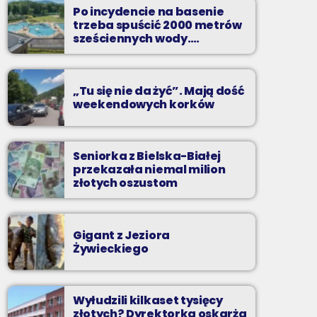
Niedziele od 14 do 16
Po incydencie na basenie
trzeba spuścić 2000 metrów
Zadzwoń do nas, wybierz jedną z dwóch
sześciennych wody.
„Ogromne koszty i ogromna
muzycznych propozycji i pozdrów bliskich na
praca”
żywo w Radiu BIELSKO.
„Tu się nie da żyć”. Mają dość
weekendowych korków
Seniorka z Bielska-Białej
przekazała niemal milion
złotych oszustom
Gigant z Jeziora
Żywieckiego
Wyłudzili kilkaset tysięcy
złotych? Dyrektorka oskarża