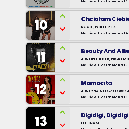
Na liście: 1, ostatnio na 13
Chciałam Ciebi
10
ROXIE, WHITE 2115
Na liście: 1, ostatnio na 14
Beauty And A B
11
JUSTIN BIEBER, NICKI M
Na liście: 1, ostatnio na 15
Mamacita
12
JUSTYNA STECZKOWSKA
Na liście: 1, ostatnio na 16
Digidigi, Digidigi
13
DJ ILHAM