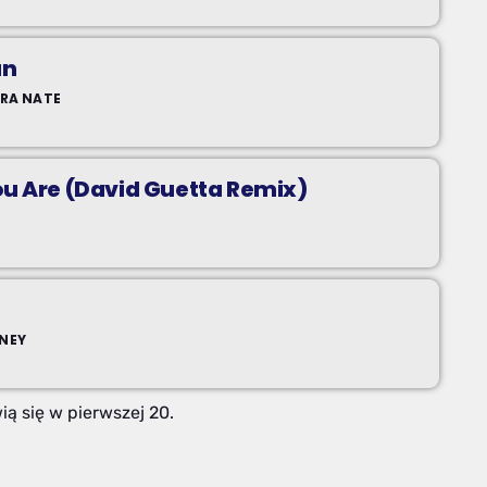
un
TRA NATE
u Are (David Guetta Remix)
ONEY
ą się w pierwszej 20.