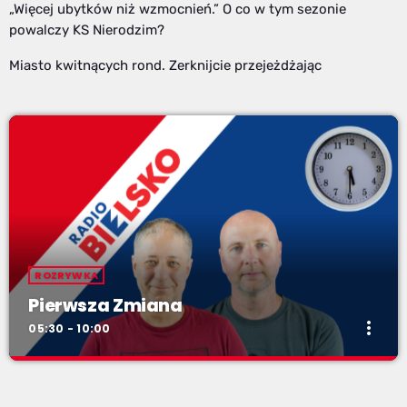
„Więcej ubytków niż wzmocnień.” O co w tym sezonie
powalczy KS Nierodzim?
Miasto kwitnących rond. Zerknijcie przejeżdżając
ROZRYWKA
Pierwsza Zmiana
more_vert
05:30 - 10:00
Pierwsza Zmiana
close
od poniedziałku do piątku od 5:30