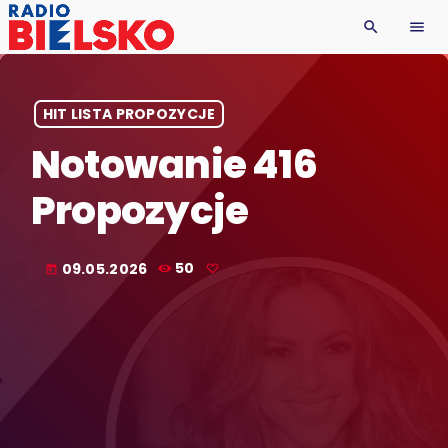
search
menu
HIT LISTA PROPOZYCJE
Notowanie 416
Propozycje
09.05.2026
50
today