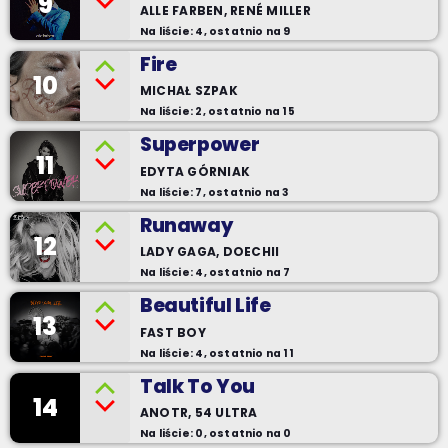
9
ALLE FARBEN, RENÉ MILLER
Na liście: 4, ostatnio na 9
Fire
10
MICHAŁ SZPAK
Na liście: 2, ostatnio na 15
Superpower
11
EDYTA GÓRNIAK
Na liście: 7, ostatnio na 3
Runaway
12
LADY GAGA, DOECHII
Na liście: 4, ostatnio na 7
Beautiful Life
13
FAST BOY
Na liście: 4, ostatnio na 11
Talk To You
14
ANOTR, 54 ULTRA
Na liście: 0, ostatnio na 0