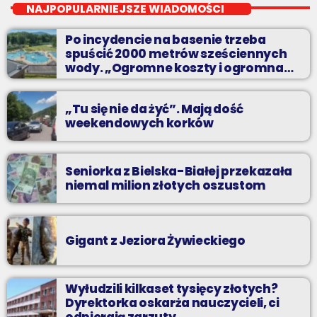
NAJPOPULARNIEJSZE WIADOMOŚCI
Codziennie od poniedziałku do piątku od 5:30 do 10.
Po incydencie na basenie trzeba
spuścić 2000 metrów sześciennych
wody. „Ogromne koszty i ogromna
praca”
„Tu się nie da żyć”. Mają dość
weekendowych korków
Seniorka z Bielska-Białej przekazała
niemal milion złotych oszustom
Gigant z Jeziora Żywieckiego
Wyłudzili kilkaset tysięcy złotych?
Dyrektorka oskarża nauczycieli, ci
odpierają zarzuty