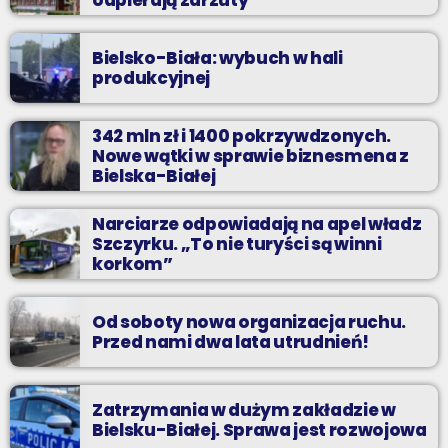
Bielsko-Biała: wybuch w hali
produkcyjnej
342 mln zł i 1400 pokrzywdzonych.
Nowe wątki w sprawie biznesmena z
Bielska-Białej
Narciarze odpowiadają na apel władz
Szczyrku. „To nie turyści są winni
korkom”
Od soboty nowa organizacja ruchu.
Przed nami dwa lata utrudnień!
Zatrzymania w dużym zakładzie w
Bielsku-Białej. Sprawa jest rozwojowa