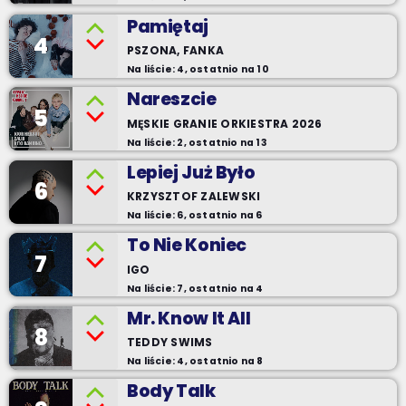
Pamiętaj
4
PSZONA, FANKA
Na liście: 4, ostatnio na 10
Nareszcie
5
MĘSKIE GRANIE ORKIESTRA 2026
Na liście: 2, ostatnio na 13
Lepiej Już Było
6
KRZYSZTOF ZALEWSKI
Na liście: 6, ostatnio na 6
To Nie Koniec
7
IGO
Na liście: 7, ostatnio na 4
Mr. Know It All
8
TEDDY SWIMS
Na liście: 4, ostatnio na 8
Body Talk