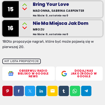
Bring Your Love
15
MADONNA, SABRINA CARPENTER
Na liście: 0, ostatnio na 0
Nie Ma Miejsca Jak Dom
16
MROZU
Na liście: 0, ostatnio na 0
18Oto propozycje nagrań, które być może pojawią się w
pierwszej 20.
HIT LISTA PROPOZYCJE
OBSERWUJ RADIO
DODAJ NAS
BIELSKO W GOOGLE
JAKO ŹRÓDŁO W
NEWS
GOOGLE
email