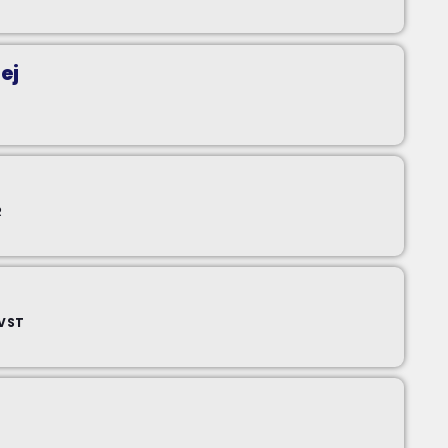
ej
R
AVST