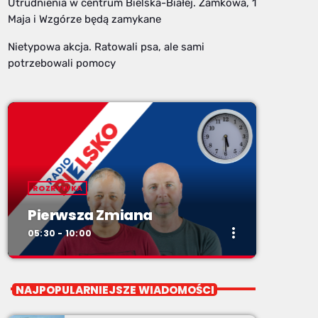
Utrudnienia w centrum Bielska-Białej. Zamkowa, 1
Maja i Wzgórze będą zamykane
Nietypowa akcja. Ratowali psa, ale sami
potrzebowali pomocy
ROZRYWKA
Pierwsza Zmiana
more_vert
05:30 - 10:00
close
Pierwsza Zmiana
NAJPOPULARNIEJSZE WIADOMOŚCI
od poniedziałku do piątku od 5:30