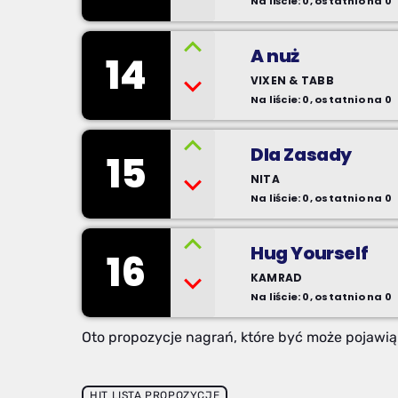
Na liście: 0, ostatnio na 0
A nuż
14
VIXEN & TABB
Na liście: 0, ostatnio na 0
Dla Zasady
15
NITA
Na liście: 0, ostatnio na 0
Hug Yourself
16
KAMRAD
Na liście: 0, ostatnio na 0
Oto propozycje nagrań, które być może pojawią 
HIT LISTA PROPOZYCJE