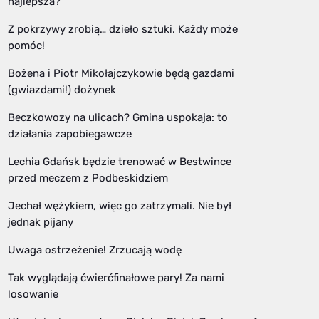
najlepsza?
Z pokrzywy zrobią… dzieło sztuki. Każdy może
pomóc!
Bożena i Piotr Mikołajczykowie będą gazdami
(gwiazdami!) dożynek
Beczkowozy na ulicach? Gmina uspokaja: to
działania zapobiegawcze
Lechia Gdańsk będzie trenować w Bestwince
przed meczem z Podbeskidziem
Jechał wężykiem, więc go zatrzymali. Nie był
jednak pijany
Uwaga ostrzeżenie! Zrzucają wodę
Tak wyglądają ćwierćfinałowe pary! Za nami
losowanie