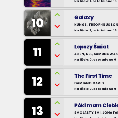
Na liście: 1, ostatnio na 15
Galaxy
10
KUNGS, THEOPHILUS LO
Na liście: 1, ostatnio na 16
Lepszy Świat
11
ALIEN, NEL, SAMUNOWA
Na liście: 0, ostatnio na 0
The First Time
12
DAMIANO DAVID
Na liście: 0, ostatnio na 0
Póki mam Ciebi
13
SMOLASTY, IMI, JONATA