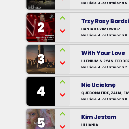
Na liście: 4, ostatnio na 5
Trzy Razy Bardzi
2
HANIA KUZIMOWICZ
Na liście: 4, ostatnio na 6
With Your Love
3
ILLENIUM & RYAN TEDDE
Na liście: 4, ostatnio na 7
Nie Ucieknę
4
QUEBONAFIDE, ZALIA, F
Na liście: 4, ostatnio na 8
Kim Jestem
5
HI HANIA