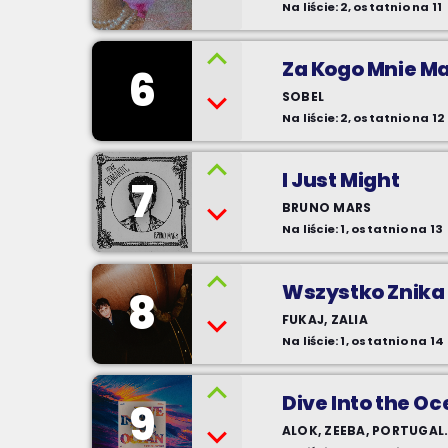
Na liście: 2, ostatnio na 11
Za Kogo Mnie M
6
SOBEL
Na liście: 2, ostatnio na 12
I Just Might
7
BRUNO MARS
Na liście: 1, ostatnio na 13
Wszystko Znika 
8
FUKAJ, ZALIA
Na liście: 1, ostatnio na 14
Dive Into the O
9
ALOK, ZEEBA, PORTUGAL