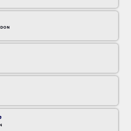
NDON
K
e
N