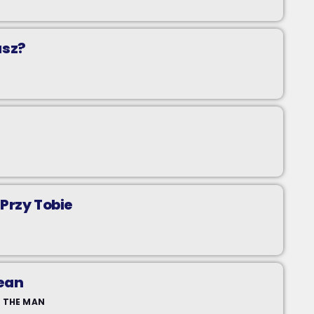
asz?
Przy Tobie
cean
. THE MAN