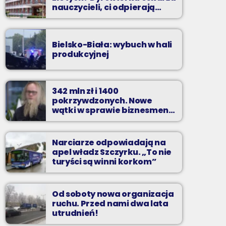
nauczycieli, ci odpierają
zarzuty
Bielsko-Biała: wybuch w hali
produkcyjnej
342 mln zł i 1400
pokrzywdzonych. Nowe
wątki w sprawie biznesmena
z Bielska-Białej
Narciarze odpowiadają na
apel władz Szczyrku. „To nie
turyści są winni korkom”
Od soboty nowa organizacja
ruchu. Przed nami dwa lata
utrudnień!