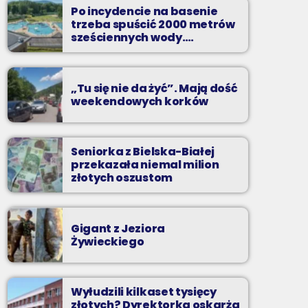
Po incydencie na basenie
Codziennie od poniedziałku do piątku od 5:30
trzeba spuścić 2000 metrów
do 10.
sześciennych wody.
„Ogromne koszty i ogromna
praca”
„Tu się nie da żyć”. Mają dość
weekendowych korków
Seniorka z Bielska-Białej
przekazała niemal milion
złotych oszustom
Gigant z Jeziora
Żywieckiego
Wyłudzili kilkaset tysięcy
złotych? Dyrektorka oskarża