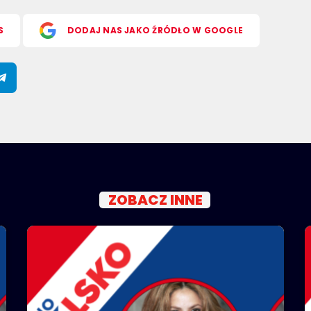
S
DODAJ NAS JAKO ŹRÓDŁO W GOOGLE
ZOBACZ INNE