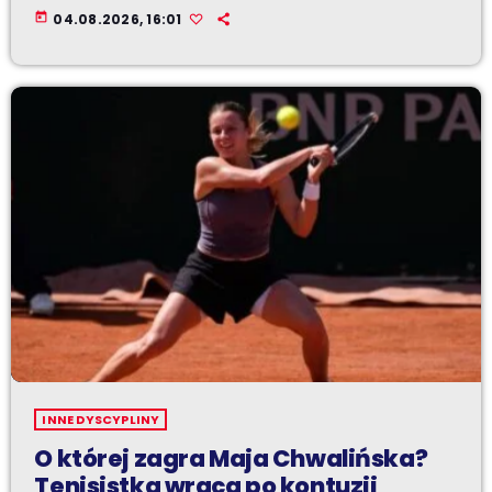
today
04.08.2026, 16:01
INNE DYSCYPLINY
O której zagra Maja Chwalińska?
Tenisistka wraca po kontuzji