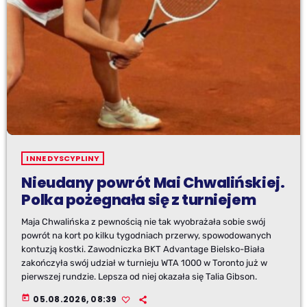
INNE DYSCYPLINY
Nieudany powrót Mai Chwalińskiej.
Polka pożegnała się z turniejem
Maja Chwalińska z pewnością nie tak wyobrażała sobie swój
powrót na kort po kilku tygodniach przerwy, spowodowanych
kontuzją kostki. Zawodniczka BKT Advantage Bielsko-Biała
zakończyła swój udział w turnieju WTA 1000 w Toronto już w
pierwszej rundzie. Lepsza od niej okazała się Talia Gibson.
today
05.08.2026, 08:39