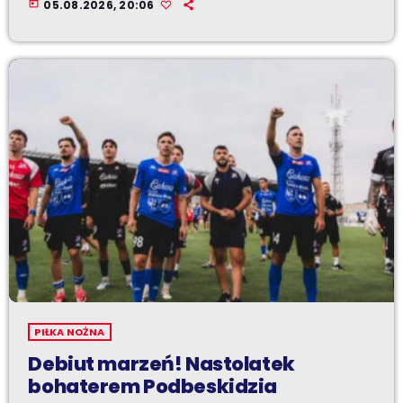
today
05.08.2026, 20:06
PIŁKA NOŻNA
Debiut marzeń! Nastolatek
bohaterem Podbeskidzia