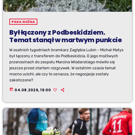
PIŁKA NOŻNA
Był łączony z Podbeskidziem.
Temat stanął w martwym punkcie
W osatnich tygodniach bramkarz Zagłębia Lubin - Michał Matys
był łączony z transferem do Podbeskidzia. O jego możliwych
przenosinach do zespołu Marcina Włodarskiego mówiło się
jeszcze przed startem rozgrywek. W ostatnim czasie temat
mocno ucichł, ale czy to oznacza, że negocjacje zostały
zakończone?
today
04.08.2026, 19:00