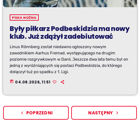
PIŁKA NOŻNA
Były piłkarz Podbeskidzia ma nowy
klub. Już zdążył zadebiutować
Linus Rönnberg został niedawno ogłoszony nowym
zawodnikiem Aarhus Fremad, występującego na drugim
poziomie rozgrywkowym w Danii. Jeszcze dwa lata temu był on
jedną z wyróźniających się postaci Podbeskidzia, do którego
dołączył tuż po spadku z 1. Ligi.
today
04.08.2026, 11:51
POPRZEDNI
NASTĘPNY
navigate_before
navigate_next