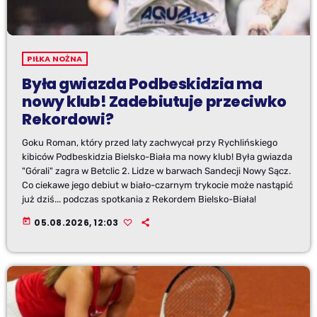
PIŁKA NOŻNA
Była gwiazda Podbeskidzia ma
nowy klub! Zadebiutuje przeciwko
Rekordowi?
Goku Roman, który przed laty zachwycał przy Rychlińskiego
kibiców Podbeskidzia Bielsko-Biała ma nowy klub! Była gwiazda
"Górali" zagra w Betclic 2. Lidze w barwach Sandecji Nowy Sącz.
Co ciekawe jego debiut w biało-czarnym trykocie może nastąpić
już dziś... podczas spotkania z Rekordem Bielsko-Biała!
today
05.08.2026, 12:03