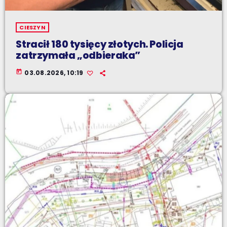
CIESZYN
Stracił 180 tysięcy złotych. Policja
zatrzymała „odbieraka”
today
03.08.2026, 10:19