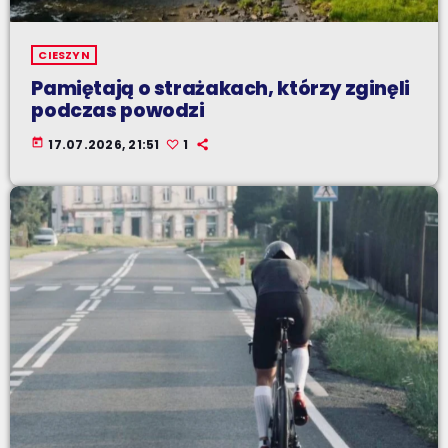
CIESZYN
Pamiętają o strażakach, którzy zginęli
podczas powodzi
today
17.07.2026, 21:51
1