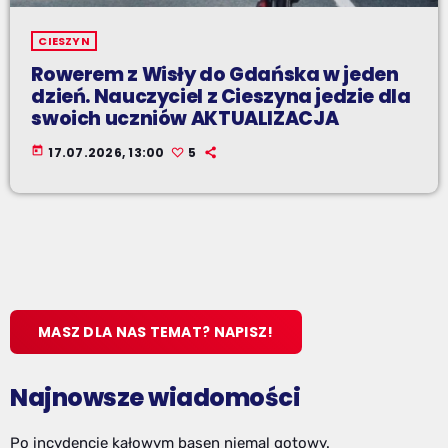
CIESZYN
Rowerem z Wisły do Gdańska w jeden
dzień. Nauczyciel z Cieszyna jedzie dla
swoich uczniów AKTUALIZACJA
today
17.07.2026, 13:00
5
MASZ DLA NAS TEMAT? NAPISZ!
Najnowsze wiadomości
Po incydencie kałowym basen niemal gotowy.