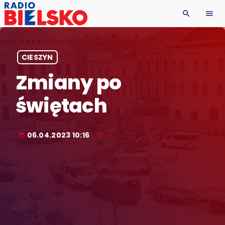
search
menu
CIESZYN
Zmiany po
świętach
06.04.2023 10:16
today