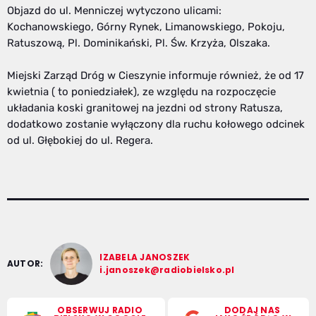
Objazd do ul. Menniczej wytyczono ulicami:
Kochanowskiego, Górny Rynek, Limanowskiego, Pokoju,
Ratuszową, Pl. Dominikański, Pl. Św. Krzyża, Olszaka.
Miejski Zarząd Dróg w Cieszynie informuje również, że od 17
kwietnia ( to poniedziałek), ze względu na rozpoczęcie
układania koski granitowej na jezdni od strony Ratusza,
dodatkowo zostanie wyłączony dla ruchu kołowego odcinek
od ul. Głębokiej do ul. Regera.
IZABELA JANOSZEK
AUTOR:
i.janoszek@radiobielsko.pl
OBSERWUJ RADIO
DODAJ NAS