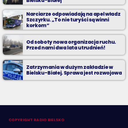
Bielska-Białej
Narciarze odpowiadają na apel władz
Szczyrku. „To nie turyści są winni
korkom”
Od soboty nowa organizacja ruchu.
Przed nami dwa lata utrudnień!
Zatrzymania w dużym zakładzie w
Bielsku-Białej. Sprawa jest rozwojowa
COPYRIGHT RADIO BIELSKO