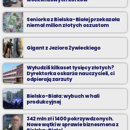
Seniorka z Bielska-Białej przekazała
niemal milion złotych oszustom
Gigant z Jeziora Żywieckiego
Wyłudzili kilkaset tysięcy złotych?
Dyrektorka oskarża nauczycieli, ci
odpierają zarzuty
Bielsko-Biała: wybuch w hali
produkcyjnej
342 mln zł i 1400 pokrzywdzonych.
Nowe wątki w sprawie biznesmena z