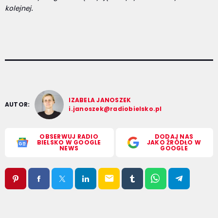
kolejnej.
IZABELA JANOSZEK
AUTOR:
i.janoszek@radiobielsko.pl
OBSERWUJ RADIO
DODAJ NAS
BIELSKO W GOOGLE
JAKO ŹRÓDŁO W
NEWS
GOOGLE
email