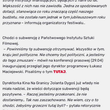
strony instytucji finansujących, będących z nami od lat.
Większość z nich nas nie zawiodła. Jedna ze spodziewanych
dotacji, stanowiąca co roku znaczącą część naszego
budżetu, nie została nam jednak w tym jubileuszowym roku
przyznana
– informują organizatorzy festiwalu..
Chodzi o subwencję z Państwowego Instytutu Sztuki
Filmowej.
–
Powinniśmy tę subwencję otrzymywać. Wszystko w tym,
kraju jest polityczne. Nie chcemy być polityczni, a jesteśmy
do tego zmuszani
– mówił na konferencji prasowej (29.04)
inaugurującej przegląd jego dyrektor programowy Łukasz
Maciejewski. Pisaliśmy o tym
TUTAJ
.
Dyrektorka Kina Na Granicy Jolanta Dygoś już wtedy nie
miała nadziei, że wieści dotyczące subwencji będą
pozytywne. –
Raczej jesteśmy przekonani, że nie
dostaniemy… Tak nas zaszachowano. Nie wiem, czy o to
chodzi, żebyśmy grzeczni tutaj byli?
– pytała retorycznie