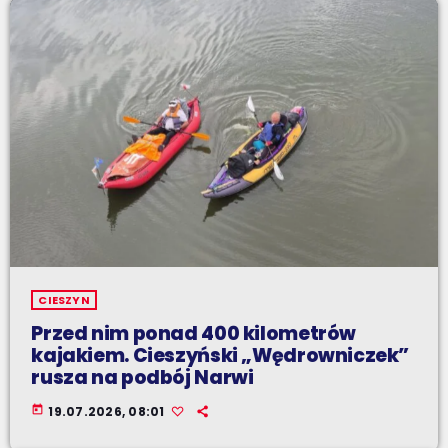
CIESZYN
Przed nim ponad 400 kilometrów
kajakiem. Cieszyński „Wędrowniczek”
rusza na podbój Narwi
today
19.07.2026, 08:01