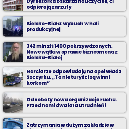
Dyrektorka oskarża nauczycieli, ci
odpierają zarzuty
Bielsko-Biała: wybuch w hali
produkcyjnej
342 mln zł i 1400 pokrzywdzonych.
Nowe wątki w sprawie biznesmena z
Bielska-Białej
Narciarze odpowiadają na apel władz
Szczyrku. „To nie turyści są winni
korkom”
Od soboty nowa organizacja ruchu.
Przed nami dwa lata utrudnień!
Zatrzymania w dużym zakładzie w