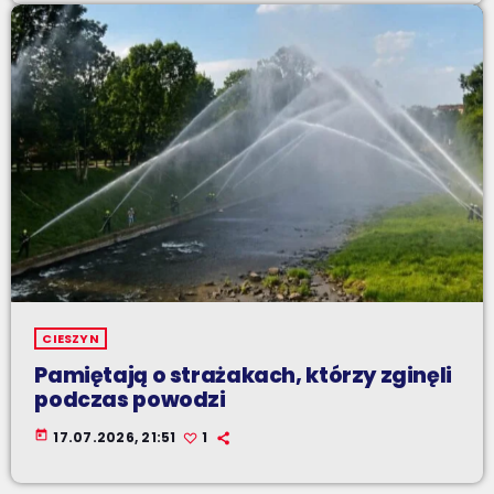
CIESZYN
Pamiętają o strażakach, którzy zginęli
podczas powodzi
today
17.07.2026, 21:51
1