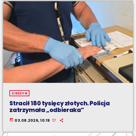
CIESZYN
Stracił 180 tysięcy złotych. Policja
zatrzymała „odbieraka”
today
03.08.2026, 10:19