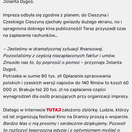
Jolanta Dygoś.
Impreza odbyła się zgodnie z planem, do Cieszyna i
Czeskiego Cieszyna zjechały gwiazdy dużego ekranu, no i
spragniona dobrego kina publiczność! Teraz przyszedł czas
na zapłacenie rachunków…
– Jesteśmy w dramatycznej sytuacji finansowej.
Pozostaliśmy z częścią niezapłaconych faktur i umów.
Zmusiło nas to, by poprosić o pomoc
– przyznaje Jolanta
Dygoś.
Potrzeba w sumie 80 tys. zł! Opłacenie opracowania
polskich i czeskich wersji napisów do 140 filmów to koszt 60
000 zł. Brakuje też 20 tys. zł na zapłacenie części
wynagrodzeń dla osób pracujących przy organizacji imprezy.
Dlatego w Internecie
TUTAJ
założono zbiórkę. Ludzie, którzy
od lat organizują festiwal Kino na Granicy proszą o wsparcie.
Bardzo Was o nią prosimy i serdecznie dziękujemy. Pozwoli
to rozliczyć tegoroczną edycję i z optymizmem myśleć o