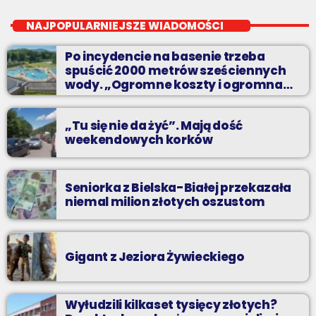
Nocą, kiedy wszyscy śpią - my gramy dalej. I to właśnie nocą
NAJPOPULARNIEJSZE WIADOMOŚCI
można "upolować" na naszej antenie prawdziwe muzyczne
perełki.
Po incydencie na basenie trzeba
spuścić 2000 metrów sześciennych
wody. „Ogromne koszty i ogromna
praca”
„Tu się nie da żyć”. Mają dość
weekendowych korków
Seniorka z Bielska-Białej przekazała
niemal milion złotych oszustom
Gigant z Jeziora Żywieckiego
Wyłudzili kilkaset tysięcy złotych?