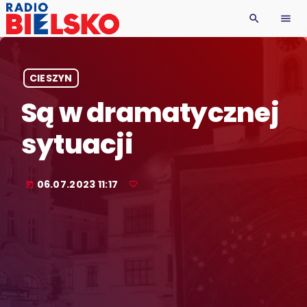
search
menu
CIESZYN
Są w dramatycznej
sytuacji
06.07.2023 11:17
today