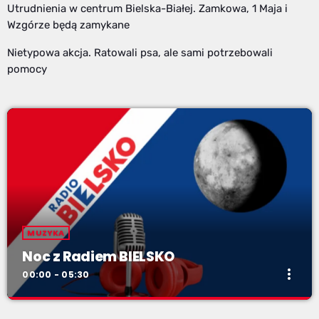
Utrudnienia w centrum Bielska-Białej. Zamkowa, 1 Maja i
Wzgórze będą zamykane
Nietypowa akcja. Ratowali psa, ale sami potrzebowali
pomocy
MUZYKA
Noc z Radiem BIELSKO
more_vert
00:00 - 05:30
Noc z Radiem BIELSKO
close