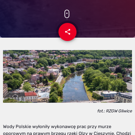
share
email
fot.: RZGW Gliwice
Wody Polskie wyłoniły wykonawcę prac przy murze
oporowym na prawym brzegu rzeki Olzy w Cieszynie. Chodzi