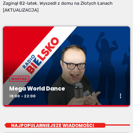
Zaginął 82-latek. Wyszedł z domu na Złotych Łanach
[AKTUALIZACJA]
MUZYKA
Mega World Dance
more_vert
18:00 - 22:00
Mega World Dance
close
Zaprasza Sławek "Rybka" Rybczyński
NAJPOPULARNIEJSZE WIADOMOŚCI
Ponadczasowa lista tanecznych hitów z kręgu muzyki euro