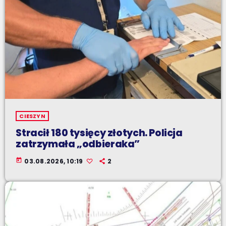
CIESZYN
Stracił 180 tysięcy złotych. Policja
zatrzymała „odbieraka”
today
03.08.2026, 10:19
2