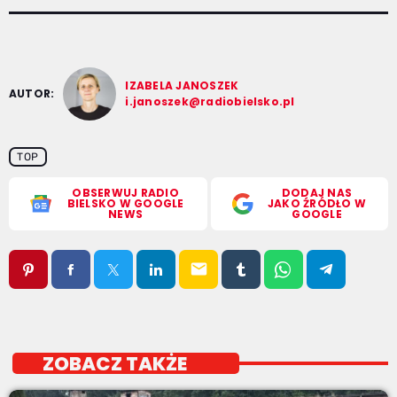
IZABELA JANOSZEK
AUTOR:
i.janoszek@radiobielsko.pl
TOP
OBSERWUJ RADIO
DODAJ NAS
BIELSKO W GOOGLE
JAKO ŹRÓDŁO W
NEWS
GOOGLE
email
ZOBACZ TAKŻE