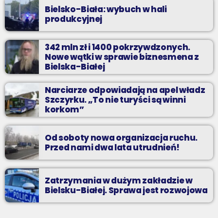
Bielsko-Biała: wybuch w hali
produkcyjnej
342 mln zł i 1400 pokrzywdzonych.
Nowe wątki w sprawie biznesmena z
Bielska-Białej
Narciarze odpowiadają na apel władz
Szczyrku. „To nie turyści są winni
korkom”
Od soboty nowa organizacja ruchu.
Przed nami dwa lata utrudnień!
Zatrzymania w dużym zakładzie w
Bielsku-Białej. Sprawa jest rozwojowa