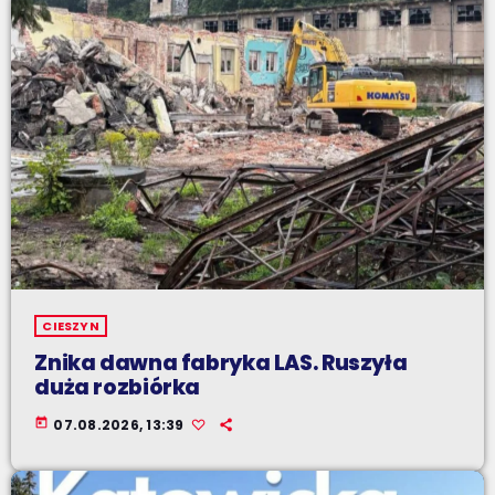
CIESZYN
Znika dawna fabryka LAS. Ruszyła
duża rozbiórka
today
07.08.2026, 13:39