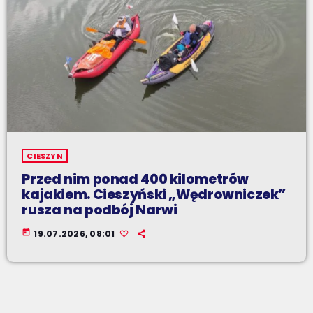
CIESZYN
Przed nim ponad 400 kilometrów
kajakiem. Cieszyński „Wędrowniczek”
rusza na podbój Narwi
today
19.07.2026, 08:01