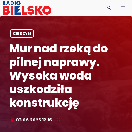
search
menu
CIESZYN
Mur nad rzeką do
pilnej naprawy.
Wysoka woda
uszkodziła
konstrukcję
03.06.2026 12:16
today