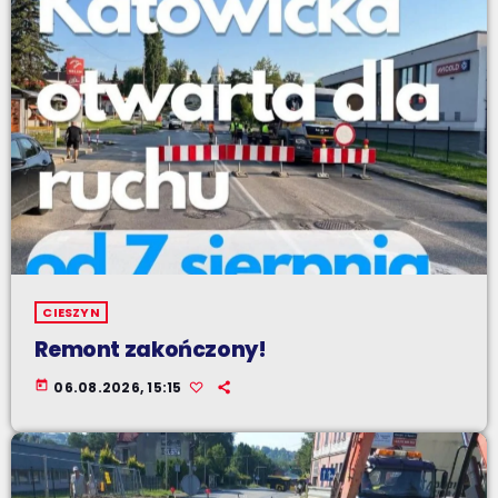
CIESZYN
Remont zakończony!
today
06.08.2026, 15:15