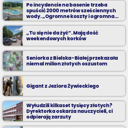
Po incydencie na basenie trzeba
dance. Największe z największych - hity wszech czasów w
spuścić 2000 metrów sześciennych
Twoim ulubionym radiu.
wody. „Ogromne koszty i ogromna
praca”
„Tu się nie da żyć”. Mają dość
weekendowych korków
Seniorka z Bielska-Białej przekazała
niemal milion złotych oszustom
Gigant z Jeziora Żywieckiego
Wyłudzili kilkaset tysięcy złotych?
Dyrektorka oskarża nauczycieli, ci
odpierają zarzuty