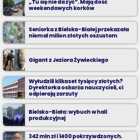
„Tu się nie da żyć”. Mają dość
weekendowych korków
Seniorka z Bielska-Białej przekazała
niemal milion złotych oszustom
Gigant z Jeziora Żywieckiego
Wyłudzili kilkaset tysięcy złotych?
Dyrektorka oskarża nauczycieli, ci
odpierają zarzuty
Bielsko-Biała: wybuch w hali
produkcyjnej
342 mln zł i 1400 pokrzywdzonych.