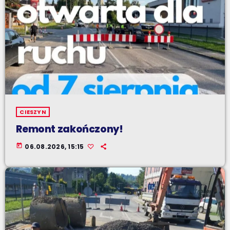
CIESZYN
Remont zakończony!
today
06.08.2026, 15:15