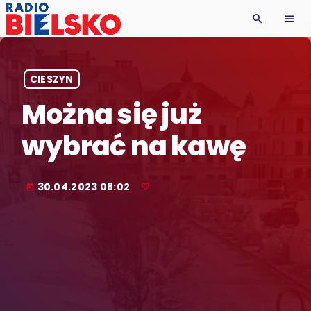
search
menu
CIESZYN
Można się już
wybrać na kawę
30.04.2023 08:02
today