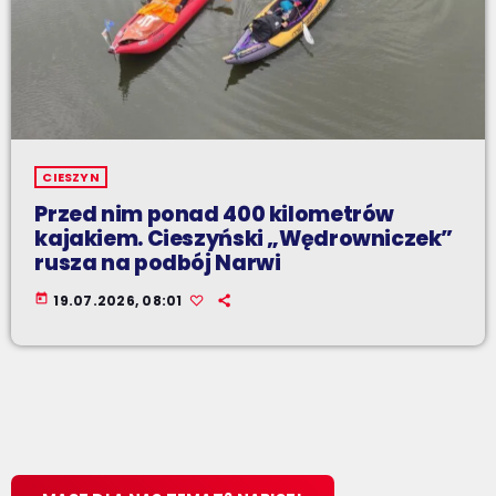
CIESZYN
Przed nim ponad 400 kilometrów
kajakiem. Cieszyński „Wędrowniczek”
rusza na podbój Narwi
today
19.07.2026, 08:01