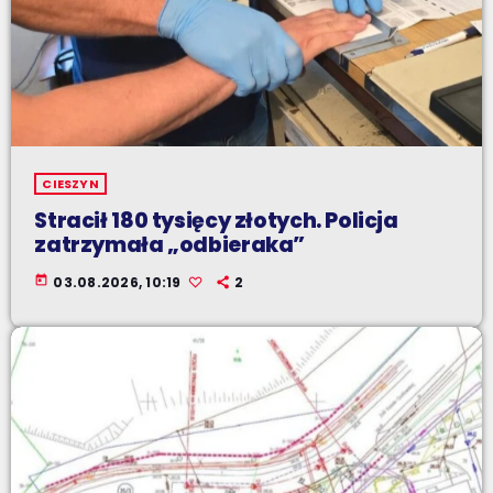
CIESZYN
Stracił 180 tysięcy złotych. Policja
zatrzymała „odbieraka”
today
03.08.2026, 10:19
2