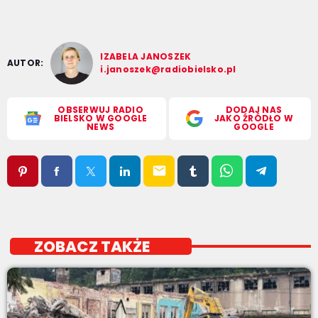
IZABELA JANOSZEK
AUTOR:
i.janoszek@radiobielsko.pl
OBSERWUJ RADIO
DODAJ NAS
BIELSKO W GOOGLE
JAKO ŹRÓDŁO W
NEWS
GOOGLE
email
ZOBACZ TAKŻE