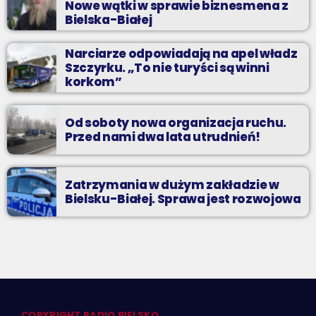
Nowe wątki w sprawie biznesmena z
Bielska-Białej
Narciarze odpowiadają na apel władz
Szczyrku. „To nie turyści są winni
korkom”
Od soboty nowa organizacja ruchu.
Przed nami dwa lata utrudnień!
Zatrzymania w dużym zakładzie w
Bielsku-Białej. Sprawa jest rozwojowa
COPYRIGHT RADIO BIELSKO