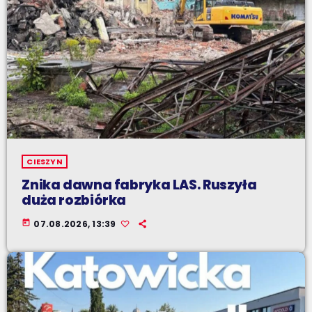
CIESZYN
Znika dawna fabryka LAS. Ruszyła
duża rozbiórka
today
07.08.2026, 13:39