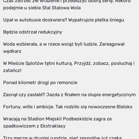
Czas zatrzeć złe wrażenie i przedłużyć dobrą serię. Rekord
podejmie u siebie Stal Stalowa Wola
Upał w autobusie doskwiera? Wypatrujcie płatka śniegu
Będzie odstrzał redukcyjny
Woda wzbierała, a w rzece wciąż byli ludzie. Zareagował
wędkarz
W Mieście Splotów tętni kulturą. Przyjdź, zobacz, posłuchaj i
zatańcz!
Ponad kilometr drogi po remoncie
Zasnął czy zasłabł? Jazda z finałem na słupie energetycznym
Fortuny, wille i ambicje. Tak rodziło się nowoczesne Bielsko
Wracają na Stadion Miejski! Podbeskidzie zagra ze
spadkowiczem z Ekstraklasy
Trzy mecze w drugiej rundzie, pięć zespołów już czeka.