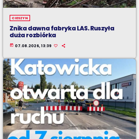
CIESZYN
Znika dawna fabryka LAS. Ruszyła
duża rozbiórka
today
07.08.2026, 13:39