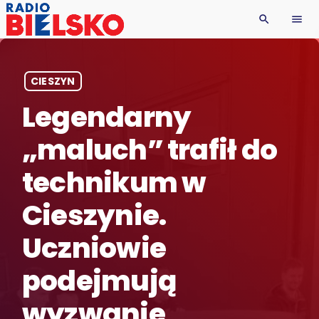
search
menu
CIESZYN
Legendarny
„maluch” trafił do
technikum w
Cieszynie.
Uczniowie
podejmują
wyzwanie