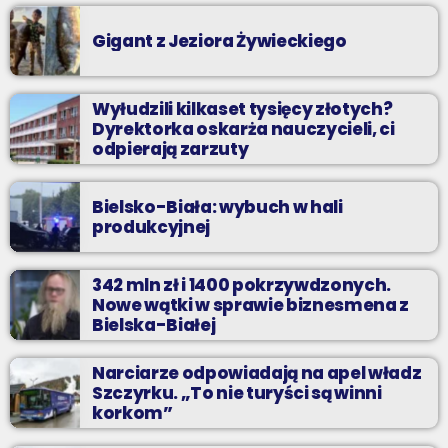
Gigant z Jeziora Żywieckiego
Wyłudzili kilkaset tysięcy złotych?
Dyrektorka oskarża nauczycieli, ci
odpierają zarzuty
Bielsko-Biała: wybuch w hali
produkcyjnej
342 mln zł i 1400 pokrzywdzonych.
Nowe wątki w sprawie biznesmena z
Bielska-Białej
Narciarze odpowiadają na apel władz
Szczyrku. „To nie turyści są winni
korkom”