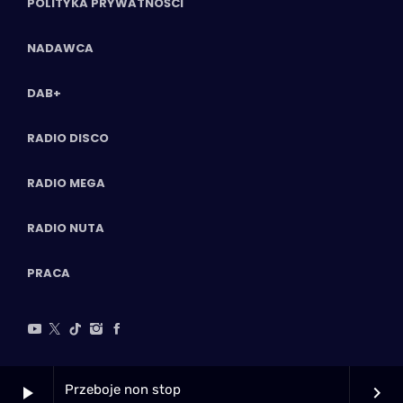
POLITYKA PRYWATNOŚCI
NADAWCA
DAB+
RADIO DISCO
RADIO MEGA
RADIO NUTA
PRACA
Przeboje non stop
play_arrow
keyboard_arrow_right