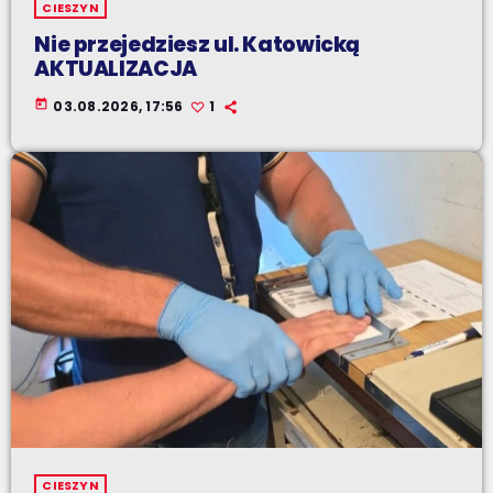
CIESZYN
Nie przejedziesz ul. Katowicką
AKTUALIZACJA
today
03.08.2026, 17:56
1
CIESZYN