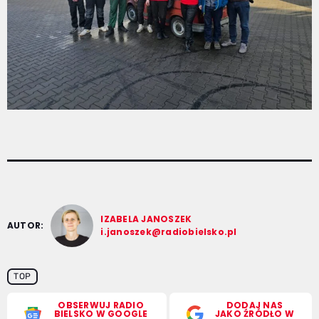
IZABELA JANOSZEK
AUTOR:
i.janoszek@radiobielsko.pl
TOP
OBSERWUJ RADIO
DODAJ NAS
BIELSKO W GOOGLE
JAKO ŹRÓDŁO W