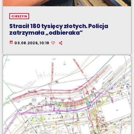
CIESZYN
Stracił 180 tysięcy złotych. Policja
zatrzymała „odbieraka”
today
03.08.2026, 10:19