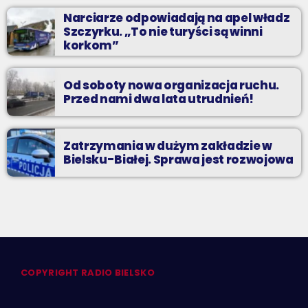
Narciarze odpowiadają na apel władz
Szczyrku. „To nie turyści są winni
korkom”
Od soboty nowa organizacja ruchu.
Przed nami dwa lata utrudnień!
Zatrzymania w dużym zakładzie w
Bielsku-Białej. Sprawa jest rozwojowa
COPYRIGHT RADIO BIELSKO