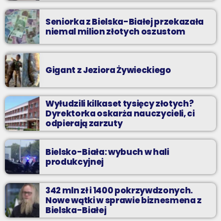
Seniorka z Bielska-Białej przekazała
niemal milion złotych oszustom
Gigant z Jeziora Żywieckiego
Wyłudzili kilkaset tysięcy złotych?
Dyrektorka oskarża nauczycieli, ci
odpierają zarzuty
Bielsko-Biała: wybuch w hali
produkcyjnej
342 mln zł i 1400 pokrzywdzonych.
Nowe wątki w sprawie biznesmena z
Bielska-Białej