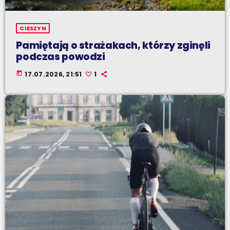
CIESZYN
Pamiętają o strażakach, którzy zginęli
podczas powodzi
today
17.07.2026, 21:51
1