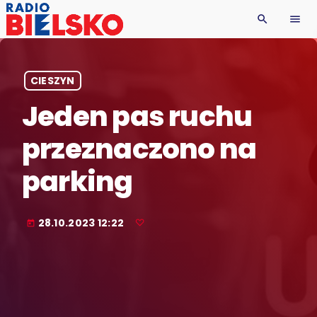
search
menu
CIESZYN
Jeden pas ruchu
przeznaczono na
parking
28.10.2023 12:22
today