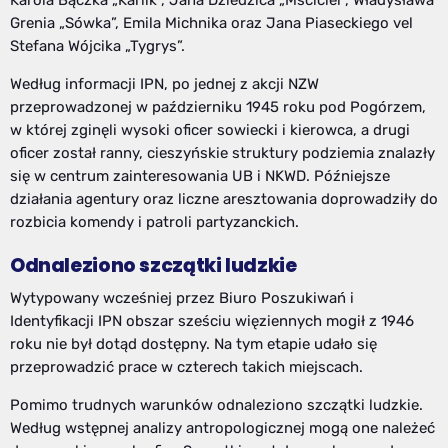
Karola Bączka „Karlik”, Jana Dziedzica „Mściciel”, Władysława
Grenia „Sówka”, Emila Michnika oraz Jana Piaseckiego vel
Stefana Wójcika „Tygrys”.
Według informacji IPN, po jednej z akcji NZW
przeprowadzonej w październiku 1945 roku pod Pogórzem,
w której zginęli wysoki oficer sowiecki i kierowca, a drugi
oficer został ranny, cieszyńskie struktury podziemia znalazły
się w centrum zainteresowania UB i NKWD. Późniejsze
działania agentury oraz liczne aresztowania doprowadziły do
rozbicia komendy i patroli partyzanckich.
Odnaleziono szczątki ludzkie
Wytypowany wcześniej przez Biuro Poszukiwań i
Identyfikacji IPN obszar sześciu więziennych mogił z 1946
roku nie był dotąd dostępny. Na tym etapie udało się
przeprowadzić prace w czterech takich miejscach.
Pomimo trudnych warunków odnaleziono szczątki ludzkie.
Według wstępnej analizy antropologicznej mogą one należeć