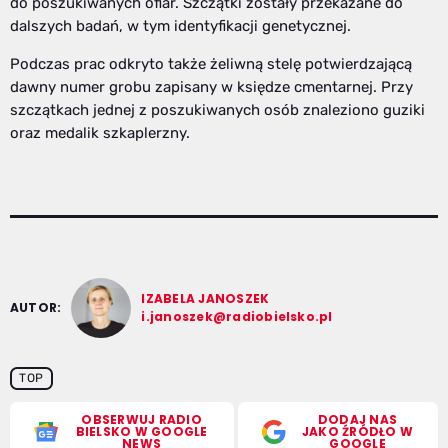
do poszukiwanych ofiar. Szczątki zostały przekazane do
dalszych badań, w tym identyfikacji genetycznej.
Podczas prac odkryto także żeliwną stelę potwierdzającą
dawny numer grobu zapisany w księdze cmentarnej. Przy
szczątkach jednej z poszukiwanych osób znaleziono guziki
oraz medalik szkaplerzny.
IZABELA JANOSZEK
AUTOR:
i.janoszek@radiobielsko.pl
TOP
OBSERWUJ RADIO
DODAJ NAS
BIELSKO W GOOGLE
JAKO ŹRÓDŁO W
NEWS
GOOGLE