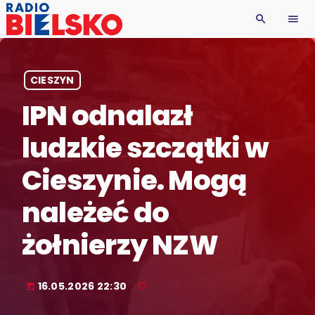
search
menu
CIESZYN
IPN odnalazł
ludzkie szczątki w
Cieszynie. Mogą
należeć do
żołnierzy NZW
16.05.2026 22:30
today