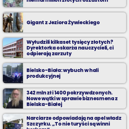
Gigant z Jeziora Żywieckiego
Wyłudzili kilkaset tysięcy złotych?
Dyrektorka oskarża nauczycieli, ci
odpierają zarzuty
Bielsko-Biała: wybuch w hali
produkcyjnej
342 mln zł i 1400 pokrzywdzonych.
Nowe wątki w sprawie biznesmena z
Bielska-Białej
Narciarze odpowiadają na apel władz
Szczyrku. „To nie turyści są winni