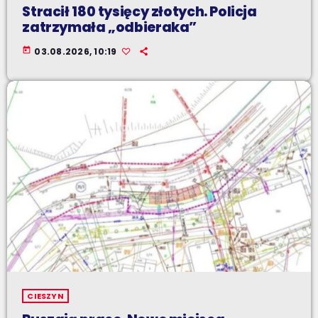
Stracił 180 tysięcy złotych. Policja
zatrzymała „odbieraka”
today
03.08.2026, 10:19
CIESZYN