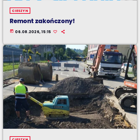
CIESZYN
Remont zakończony!
today
06.08.2026, 15:15
CIESZYN