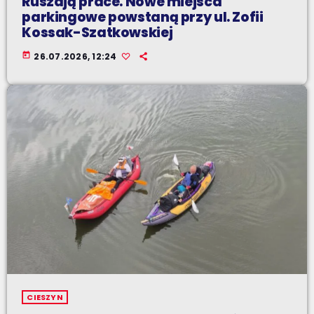
Ruszają prace. Nowe miejsca
parkingowe powstaną przy ul. Zofii
Kossak-Szatkowskiej
today
26.07.2026, 12:24
CIESZYN