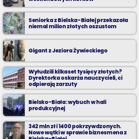
Seniorka z Bielska-Białej przekazała
niemal milion złotych oszustom
Gigant z Jeziora Żywieckiego
Wyłudzili kilkaset tysięcy złotych?
Dyrektorka oskarża nauczycieli, ci
odpierają zarzuty
Bielsko-Biała: wybuch w hali
produkcyjnej
342 mln zł i 1400 pokrzywdzonych.
Nowe wątki w sprawie biznesmena z
Bielska-Białej