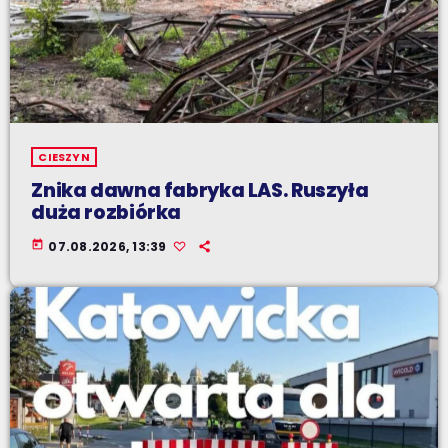
CIESZYN
Znika dawna fabryka LAS. Ruszyła
duża rozbiórka
today
07.08.2026, 13:39