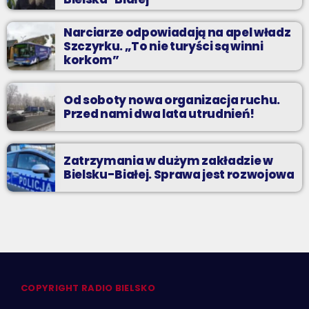
Narciarze odpowiadają na apel władz
Szczyrku. „To nie turyści są winni
korkom”
Od soboty nowa organizacja ruchu.
Przed nami dwa lata utrudnień!
Zatrzymania w dużym zakładzie w
Bielsku-Białej. Sprawa jest rozwojowa
COPYRIGHT RADIO BIELSKO