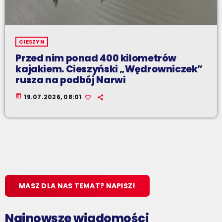
CIESZYN
Przed nim ponad 400 kilometrów
kajakiem. Cieszyński „Wędrowniczek”
rusza na podbój Narwi
today
19.07.2026, 08:01
MASZ DLA NAS TEMAT? NAPISZ!
Najnowsze wiadomości