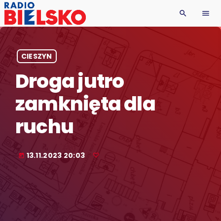
search
menu
CIESZYN
Droga jutro
zamknięta dla
ruchu
13.11.2023 20:03
today