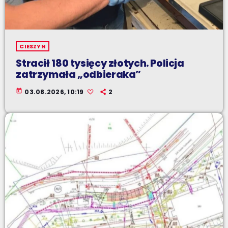
CIESZYN
Stracił 180 tysięcy złotych. Policja
zatrzymała „odbieraka”
today
03.08.2026, 10:19
2