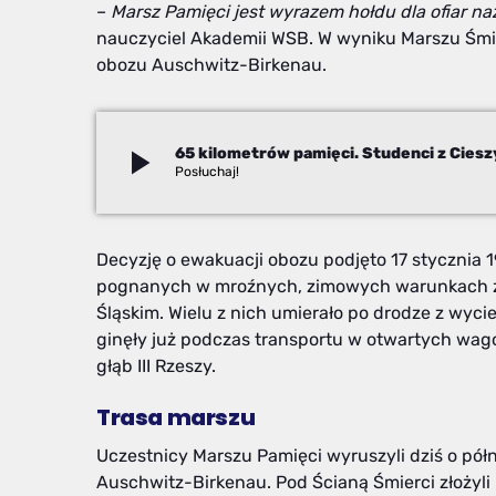
–
Marsz Pamięci jest wyrazem hołdu dla ofiar na
nauczyciel Akademii WSB. W wyniku Marszu Śmi
obozu Auschwitz-Birkenau.
play_arrow
Izabela Janoszek
Decyzję o ewakuacji obozu podjęto 17 stycznia 1
pognanych w mroźnych, zimowych warunkach z 
Śląskim. Wielu z nich umierało po drodze z wycie
ginęły już podczas transportu w otwartych wa
głąb III Rzeszy.
Trasa marszu
Uczestnicy Marszu Pamięci wyruszyli dziś o półn
Auschwitz-Birkenau. Pod Ścianą Śmierci złożyl