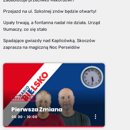
Przejazd na ul. Szkolnej znów będzie otwarty!
Upały trwają, a fontanna nadal nie działa. Urząd
tłumaczy, co się stało
Spadające gwiazdy nad Kaplicówką. Skoczów
zaprasza na magiczną Noc Perseidów
ROZRYWKA
Pierwsza Zmiana
more_vert
05:30 - 10:00