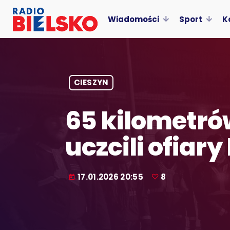
Wiadomości
Sport
K
CIESZYN
65 kilometró
uczcili ofiar
17.01.2026 20:55
8
today