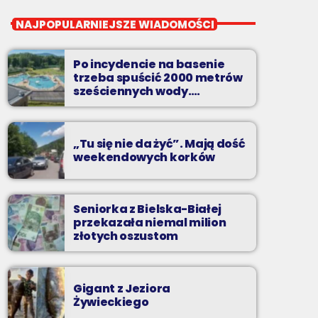
close
Pierwsza Zmiana
NAJPOPULARNIEJSZE WIADOMOŚCI
od poniedziałku do piątku od 5:30
Po incydencie na basenie
Codziennie od poniedziałku do piątku od 5:30
trzeba spuścić 2000 metrów
do 10.
sześciennych wody.
„Ogromne koszty i ogromna
praca”
„Tu się nie da żyć”. Mają dość
weekendowych korków
Seniorka z Bielska-Białej
przekazała niemal milion
złotych oszustom
Gigant z Jeziora
Żywieckiego