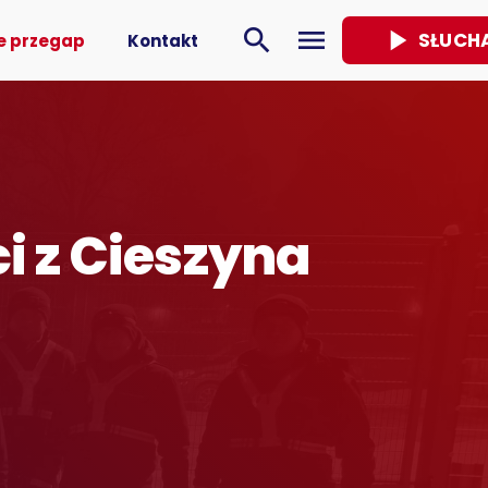
play_arrow
search
menu
SŁUCH
e przegap
Kontakt
i z Cieszyna