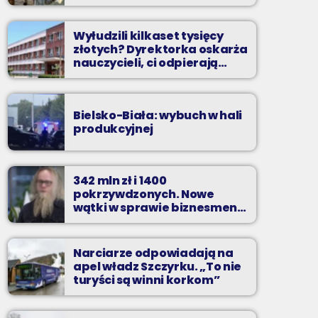
Wyłudzili kilkaset tysięcy
złotych? Dyrektorka oskarża
nauczycieli, ci odpierają
zarzuty
Bielsko-Biała: wybuch w hali
produkcyjnej
342 mln zł i 1400
pokrzywdzonych. Nowe
wątki w sprawie biznesmena
z Bielska-Białej
Narciarze odpowiadają na
apel władz Szczyrku. „To nie
turyści są winni korkom”