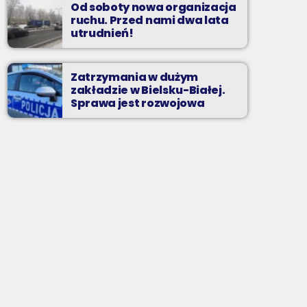
Od soboty nowa organizacja
ruchu. Przed nami dwa lata
utrudnień!
Zatrzymania w dużym
zakładzie w Bielsku-Białej.
Sprawa jest rozwojowa