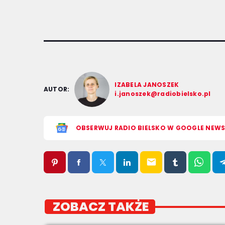
IZABELA JANOSZEK
AUTOR:
i.janoszek@radiobielsko.pl
OBSERWUJ RADIO BIELSKO W GOOGLE NEW
email
ZOBACZ TAKŻE