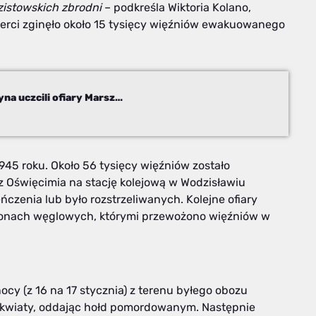
zistowskich zbrodni
– podkreśla Wiktoria Kolano,
erci zginęło około 15 tysięcy więźniów ewakuowanego
65 kilometrów pamięci. Studenci z Cieszyna uczcili ofiary Marszu Śmierci
945 roku. Około 56 tysięcy więźniów zostało
Oświęcimia na stację kolejową w Wodzisławiu
ńczenia lub było rozstrzeliwanych. Kolejne ofiary
gonach węglowych, którymi przewożono więźniów w
ocy (z 16 na 17 stycznia) z terenu byłego obozu
i kwiaty, oddając hołd pomordowanym. Następnie