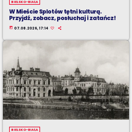
BIELSKO-BIAŁA
W Mieście Splotów tętni kulturą.
Przyjdź, zobacz, posłuchaj i zatańcz!
today
07.08.2026, 17:14
BIELSKO-BIAŁA