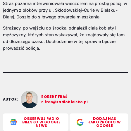
Straż pożarna interweniowała wieczorem na prośbę policji w
jednym z bloków przy ul. Skłodowskiej-Curie w Bielsku-
Białej. Doszło do siłowego otwarcia mieszkania.
Strażacy, po wejściu do środka, odnaleźli ciała kobiety i
mężczyzny, których stan wskazywał, że znajdowały się tam
od dłuższego czasu. Dochodzenie w tej sprawie będzie
prowadzić policja.
ROBERT FRAŚ
AUTOR:
r.fras@radiobielsko.pl
OBSERWUJ RADIO
DODAJ NAS
BIELSKO W GOOGLE
JAKO ŹRÓDŁO W
NEWS
GOOGLE