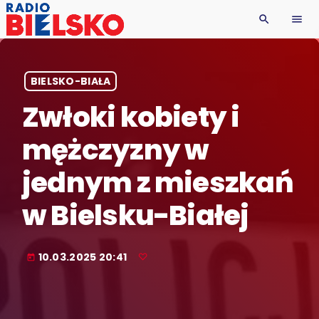
search
menu
BIELSKO-BIAŁA
Zwłoki kobiety i
mężczyzny w
jednym z mieszkań
w Bielsku-Białej
10.03.2025 20:41
today