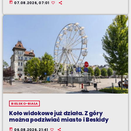
today
07.08.2026, 07:01
BIELSKO-BIAŁA
Koło widokowe już działa. Z góry
można podziwiać miasto i Beskidy
today
06.08.2026, 21:41