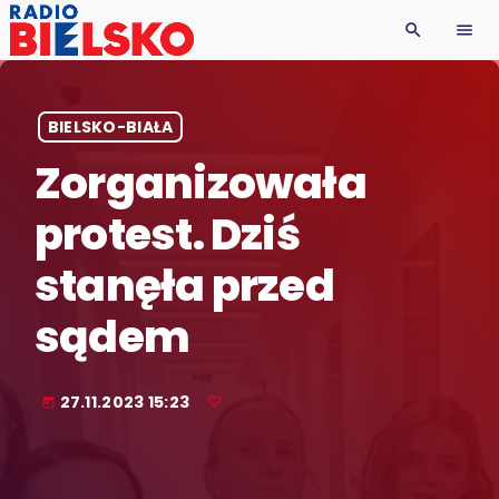
search
menu
BIELSKO-BIAŁA
Zorganizowała
protest. Dziś
stanęła przed
sądem
27.11.2023 15:23
today