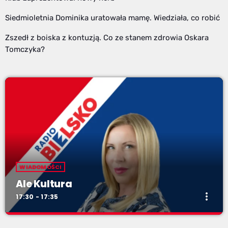
Siedmioletnia Dominika uratowała mamę. Wiedziała, co robić
Zszedł z boiska z kontuzją. Co ze stanem zdrowia Oskara
Tomczyka?
WIADOMOŚCI
Ale Kultura
more_vert
17:30 - 17:35
Ale Kultura
close