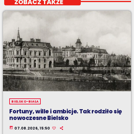
ZOBACZ TAKŻE
BIELSKO-BIAŁA
Fortuny, wille i ambicje. Tak rodziło się
nowoczesne Bielsko
today
07.08.2026, 15:50