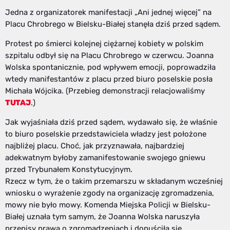
Jedna z organizatorek manifestacji „Ani jednej więcej” na
Placu Chrobrego w Bielsku-Białej stanęła dziś przed sądem.
Protest po śmierci kolejnej ciężarnej kobiety w polskim
szpitalu odbył się na Placu Chrobrego w czerwcu. Joanna
Wolska spontanicznie, pod wpływem emocji, poprowadziła
wtedy manifestantów z placu przed biuro poselskie posła
Michała Wójcika. (Przebieg demonstracji relacjowaliśmy
TUTAJ
.)
Jak wyjaśniała dziś przed sądem, wydawało się, że właśnie
to biuro poselskie przedstawiciela władzy jest położone
najbliżej placu. Choć, jak przyznawała, najbardziej
adekwatnym byłoby zamanifestowanie swojego gniewu
przed Trybunałem Konstytucyjnym.
Rzecz w tym, że o takim przemarszu w składanym wcześniej
wniosku o wyrażenie zgody na organizację zgromadzenia,
mowy nie było mowy. Komenda Miejska Policji w Bielsku-
Białej uznała tym samym, że Joanna Wolska naruszyła
przepisy prawa o zgromadzeniach i dopuściła się