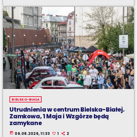
BIELSKO-BIAŁA
Utrudnienia w centrum Bielska-Białej.
Zamkowa, 1 Maja i Wzgórze będą
zamykane
today
06.08.2026, 11:33
1
2