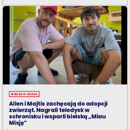
BIELSKO-BIAŁA
Alien i Majtis zachęcają do adopcji
zwierząt. Nagrali teledysk w
schronisku i wsparli bielską „Miau
Misję”