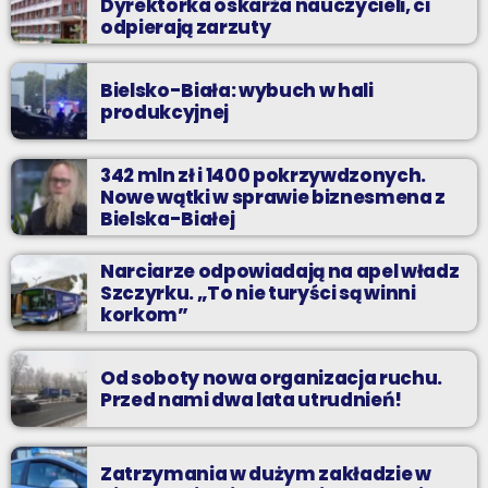
Dyrektorka oskarża nauczycieli, ci
odpierają zarzuty
Bielsko-Biała: wybuch w hali
produkcyjnej
342 mln zł i 1400 pokrzywdzonych.
Nowe wątki w sprawie biznesmena z
Bielska-Białej
Narciarze odpowiadają na apel władz
Szczyrku. „To nie turyści są winni
korkom”
Od soboty nowa organizacja ruchu.
Przed nami dwa lata utrudnień!
Zatrzymania w dużym zakładzie w