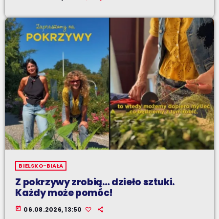
BIELSKO-BIAŁA
Z pokrzywy zrobią… dzieło sztuki.
Każdy może pomóc!
today
06.08.2026, 13:50