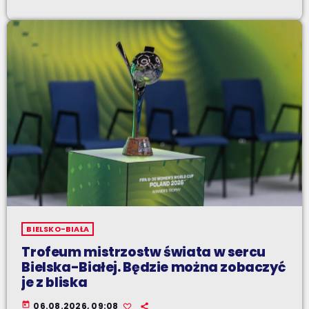
BIELSKO-BIAŁA
Trofeum mistrzostw świata w sercu
Bielska-Białej. Będzie można zobaczyć
je z bliska
today
06.08.2026, 09:08