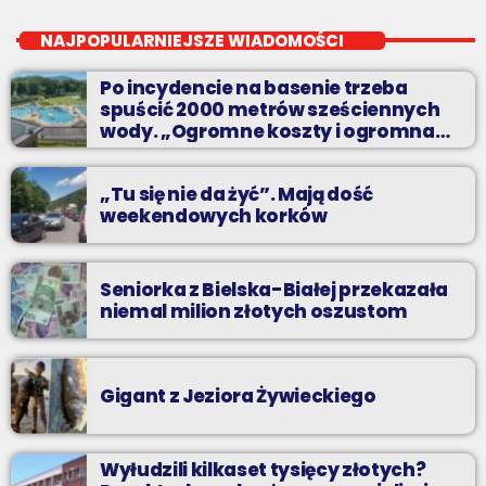
od poniedziałku do piątku o 17:30
NAJPOPULARNIEJSZE WIADOMOŚCI
Teatr, kino, muzyka, sztuka - czyli wszystko to, co interesuje
Po incydencie na basenie trzeba
kulturalnego człowieka.
spuścić 2000 metrów sześciennych
wody. „Ogromne koszty i ogromna
praca”
„Tu się nie da żyć”. Mają dość
weekendowych korków
Seniorka z Bielska-Białej przekazała
niemal milion złotych oszustom
Gigant z Jeziora Żywieckiego
Wyłudzili kilkaset tysięcy złotych?