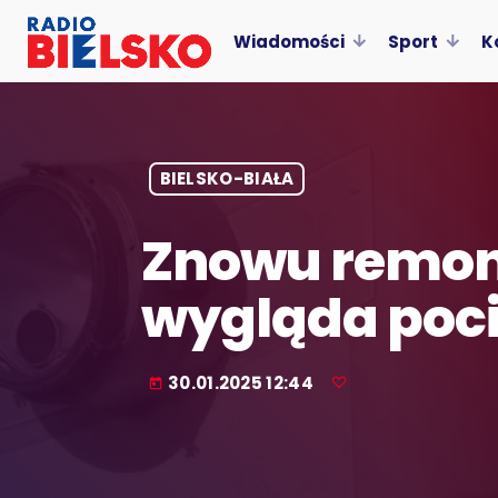
Wiadomości
Sport
K
BIELSKO-BIAŁA
Znowu remon
wygląda poc
30.01.2025 12:44
today