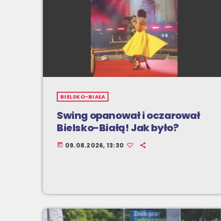
BIELSKO-BIAŁA
Swing opanował i oczarował
Bielsko-Białą! Jak było?
09.08.2026, 13:30
today