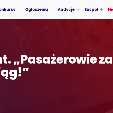
onkursy
Ogłoszenia
Audycje
Zespół
Ni
t. „Pasażerowie z
iąg!”