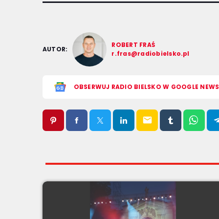
ROBERT FRAŚ
AUTOR:
r.fras@radiobielsko.pl
OBSERWUJ RADIO BIELSKO W GOOGLE NEW
email
ZOBACZ TAKŻE