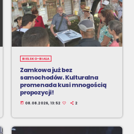
BIELSKO-BIAŁA
Zamkowa już bez
samochodów. Kulturalna
promenada kusi mnogością
propozycji!
08.08.2026, 13:52
2
today