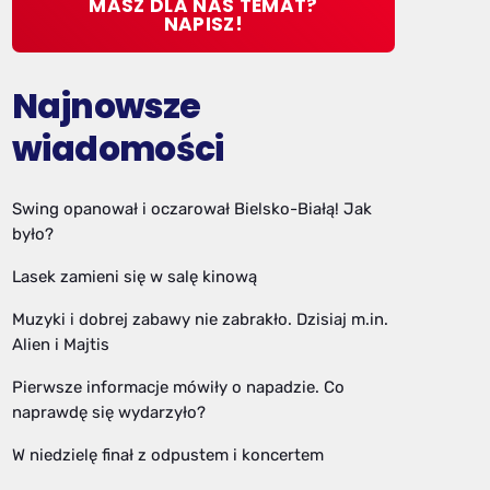
MASZ DLA NAS TEMAT?
NAPISZ!
Najnowsze
wiadomości
Swing opanował i oczarował Bielsko-Białą! Jak
było?
Lasek zamieni się w salę kinową
Muzyki i dobrej zabawy nie zabrakło. Dzisiaj m.in.
Alien i Majtis
Pierwsze informacje mówiły o napadzie. Co
naprawdę się wydarzyło?
W niedzielę finał z odpustem i koncertem