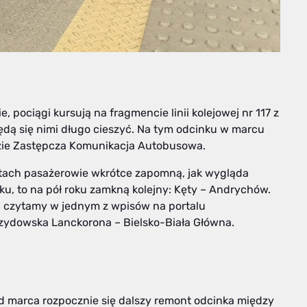
 pociągi kursują na fragmencie linii kolejowej nr 117 z
 będą się nimi długo cieszyć. Na tym odcinku w marcu
edzie Zastępcza Komunikacja Autobusowa.
ontach pasażerowie wkrótce zapomną, jak wygląda
ku, to na pół roku zamkną kolejny: Kęty – Andrychów.
– czytamy w jednym z wpisów na portalu
zydowska Lanckorona – Bielsko-Biała Główna.
od marca rozpocznie się dalszy remont odcinka między