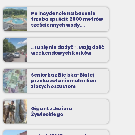
niedziele od 16
Po incydencie na basenie
Sylwetki artystów i zespoły, które zapisały się
trzeba spuścić 2000 metrów
na kartach historii muzyki popularnej.
sześciennych wody.
„Ogromne koszty i ogromna
praca”
„Tu się nie da żyć”. Mają dość
weekendowych korków
Seniorka z Bielska-Białej
przekazała niemal milion
złotych oszustom
Gigant z Jeziora
Żywieckiego