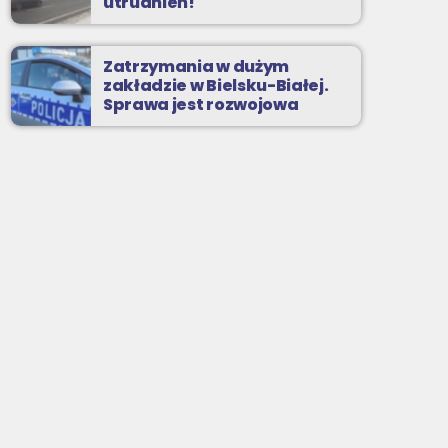
utrudnień!
Zatrzymania w dużym
zakładzie w Bielsku-Białej.
Sprawa jest rozwojowa