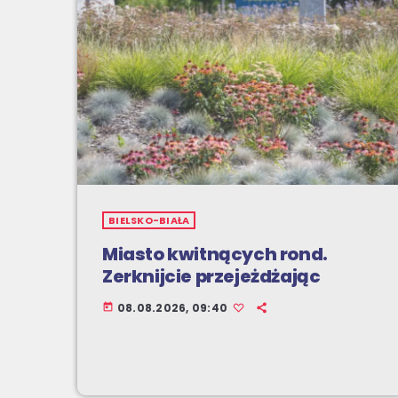
BIELSKO-BIAŁA
Miasto kwitnących rond.
Zerknijcie przejeżdżając
08.08.2026, 09:40
today