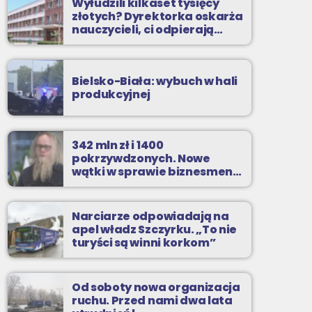
Wyłudzili kilkaset tysięcy
złotych? Dyrektorka oskarża
nauczycieli, ci odpierają
zarzuty
Bielsko-Biała: wybuch w hali
produkcyjnej
342 mln zł i 1400
pokrzywdzonych. Nowe
wątki w sprawie biznesmena
z Bielska-Białej
Narciarze odpowiadają na
apel władz Szczyrku. „To nie
turyści są winni korkom”
Od soboty nowa organizacja
ruchu. Przed nami dwa lata