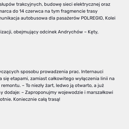
słupów trakcyjnych, budowę sieci elektrycznej oraz
arca do 14 czerwca na tym fragmencie trasy
unikacja autobusowa dla pasażerów POLREGIO, Kolei
nizacji, obejmujący odcinek Andrychów – Kęty,
tyczących sposobu prowadzenia prac. Internauci
się etapami, zamiast całkowitego wyłączenia linii na
montu. – To niezły żart, ledwo ją otwarto, a już
nny dodaje: – Zaproponujmy wojewodzie i marszałkowi
tnie. Koniecznie całą trasą!