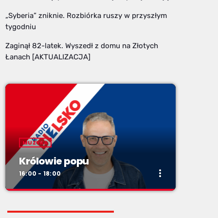
„Syberia” zniknie. Rozbiórka ruszy w przyszłym
tygodniu
Zaginął 82-latek. Wyszedł z domu na Złotych
Łanach [AKTUALIZACJA]
MUZYKA
Królowie popu
more_vert
16:00 - 18:00
close
Królowie popu
NAJPOPULARNIEJSZE WIADOMOŚCI