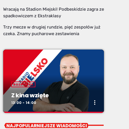
Wracają na Stadion Miejski! Podbeskidzie zagra ze
spadkowiczem z Ekstraklasy
Trzy mecze w drugiej rundzie, pięć zespołów już
czeka. Znamy pucharowe zestawienia
ROZRYWKA
Z kina wzięte
more_vert
13:00 - 14:00
close
Z kina wzięte
NAJPOPULARNIEJSZE WIADOMOŚCI