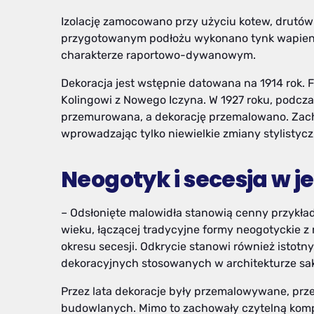
Izolację zamocowano przy użyciu kotew, drutów
przygotowanym podłożu wykonano tynk wapienn
charakterze raportowo-dywanowym.
Dekoracja jest wstępnie datowana na 1914 rok.
Kolingowi z Nowego Iczyna. W 1927 roku, podczas
przemurowana, a dekorację przemalowano. Zach
wprowadzając tylko niewielkie zmiany stylistycz
Neogotyk i secesja w j
– Odsłonięte malowidła stanowią cenny przykład
wieku, łączącej tradycyjne formy neogotyckie z
okresu secesji. Odkrycie stanowi również istotny
dekoracyjnych stosowanych w architekturze sakr
Przez lata dekoracje były przemalowywane, prz
budowlanych. Mimo to zachowały czytelną kompo