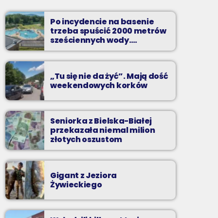
Soboty od 13 do 14
Po incydencie na basenie
Z Kina Wzięte to audycja w której film
trzeba spuścić 2000 metrów
występuje roli głównej.
sześciennych wody.
„Ogromne koszty i ogromna
praca”
„Tu się nie da żyć”. Mają dość
weekendowych korków
Seniorka z Bielska-Białej
przekazała niemal milion
złotych oszustom
Gigant z Jeziora
Żywieckiego