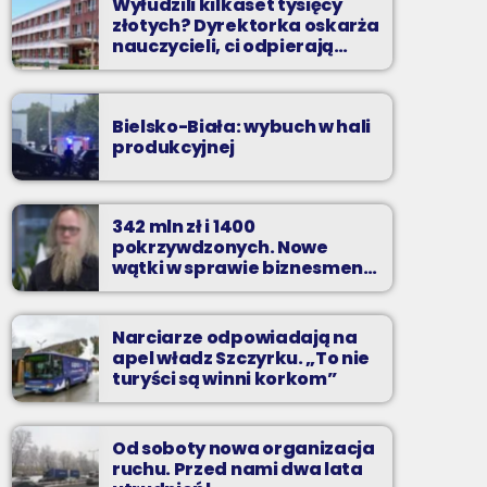
Wyłudzili kilkaset tysięcy
złotych? Dyrektorka oskarża
nauczycieli, ci odpierają
zarzuty
Bielsko-Biała: wybuch w hali
produkcyjnej
342 mln zł i 1400
pokrzywdzonych. Nowe
wątki w sprawie biznesmena
z Bielska-Białej
Narciarze odpowiadają na
apel władz Szczyrku. „To nie
turyści są winni korkom”
Od soboty nowa organizacja
ruchu. Przed nami dwa lata