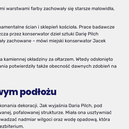
mi warstwami farby zachowały się starsze malowidła,
namentalne ścian i sklepień kościoła. Prace badawcze
za przez konserwator dzieł sztuki Darię Pilch
tały zachowane – mówi miejski konserwator Jacek
a kamiennej okładziny za ołtarzem. Wtedy odsłonięto
ania potwierdziły także obecność dawnych zdobień na
wym podłożu
onania dekoracji. Jak wyjaśnia Daria Pilch, pod
wanej, pofalowanej strukturze. Miała ona usztywniać
owadzać nadmiar wilgoci oraz wodę opadową, która
ezbiterium.