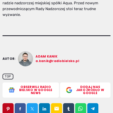
radzie nadzorczej miejskiej spółki Aqua. Przed nowym
przewodniczącym Rady Nadzorczej stoi teraz trudne
wyzwanie.
ADAM KANIK
AUTOR:
a.kanik@radiobielsko.pl
TOP
OBSERWUJ RADIO
DODAJ NAS
BIELSKO W GOOGLE
JAKO ŹRÓDŁO W
NEWS
GOOGLE
email