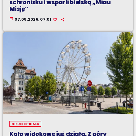
schronisku i wsparli bielską „Miau
Misję”
today
07.08.2026, 07:01
BIELSKO-BIAŁA
Koło widokowe już działa. Z góry