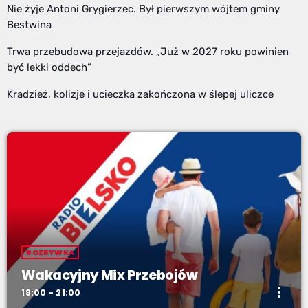
Nie żyje Antoni Grygierzec. Był pierwszym wójtem gminy
Bestwina
Trwa przebudowa przejazdów. „Już w 2027 roku powinien
być lekki oddech”
Kradzież, kolizje i ucieczka zakończona w ślepej uliczce
ROZRYWKA
Wakacyjny Mix Przebojów
more_vert
18:00 - 21:00