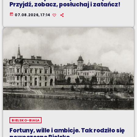
Przyjdź, zobacz, posłuchaj i zatańcz!
today
07.08.2026, 17:14
BIELSKO-BIAŁA
Fortuny, wille i ambicje. Tak rodziło się