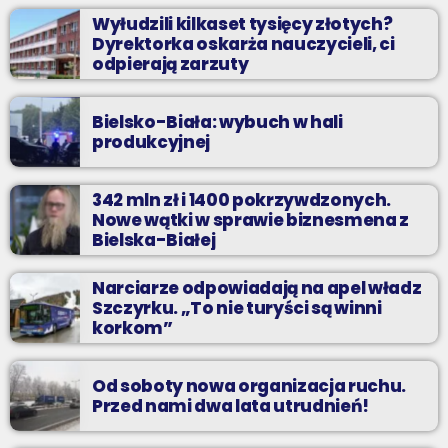
Wyłudzili kilkaset tysięcy złotych?
Dyrektorka oskarża nauczycieli, ci
odpierają zarzuty
Bielsko-Biała: wybuch w hali
produkcyjnej
342 mln zł i 1400 pokrzywdzonych.
Nowe wątki w sprawie biznesmena z
Bielska-Białej
Narciarze odpowiadają na apel władz
Szczyrku. „To nie turyści są winni
korkom”
Od soboty nowa organizacja ruchu.
Przed nami dwa lata utrudnień!