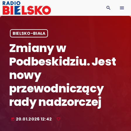
search
menu
BIELSKO-BIAŁA
Zmiany w
Podbeskidziu. Jest
nowy
przewodniczący
rady nadzorczej
20.01.2026 12:42
today