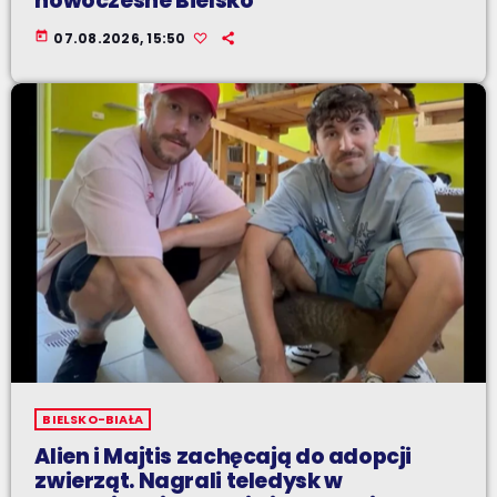
nowoczesne Bielsko
today
07.08.2026, 15:50
BIELSKO-BIAŁA
Alien i Majtis zachęcają do adopcji
zwierząt. Nagrali teledysk w