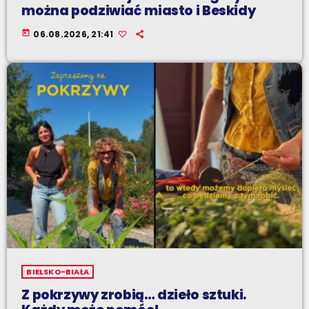
można podziwiać miasto i Beskidy
today
06.08.2026, 21:41
BIELSKO-BIAŁA
Z pokrzywy zrobią… dzieło sztuki.