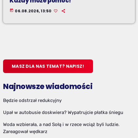
Każdy może pomóc!
today
06.08.2026, 13:50
MASZ DLA NAS TEMAT? NAPISZ!
Najnowsze wiadomości
Będzie odstrzał redukcyjny
Upał w autobusie doskwiera? Wypatrujcie płatka śniegu
Woda wzbierała, a nad Sołą i w rzece wciąż byli ludzie.
Zareagował wędkarz