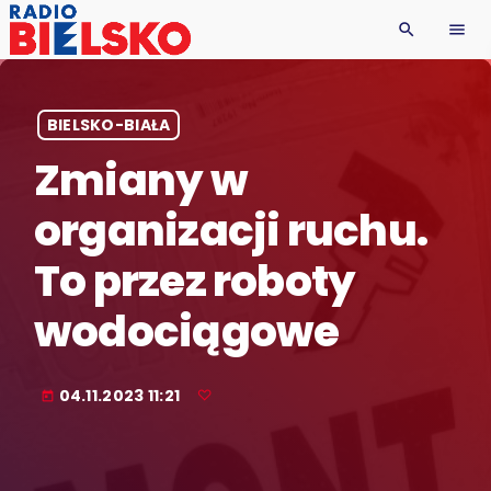
search
menu
BIELSKO-BIAŁA
Zmiany w
organizacji ruchu.
To przez roboty
wodociągowe
04.11.2023 11:21
today