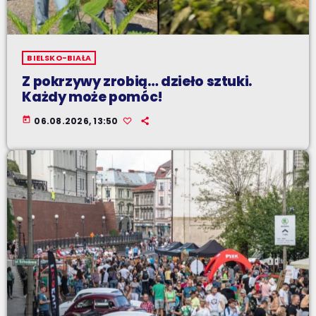
BIELSKO-BIAŁA
Z pokrzywy zrobią… dzieło sztuki.
Każdy może pomóc!
today
06.08.2026, 13:50