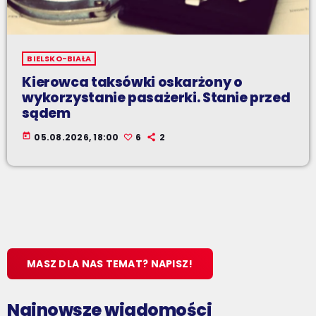
BIELSKO-BIAŁA
Kierowca taksówki oskarżony o
wykorzystanie pasażerki. Stanie przed
sądem
today
05.08.2026, 18:00
6
2
MASZ DLA NAS TEMAT? NAPISZ!
Najnowsze wiadomości