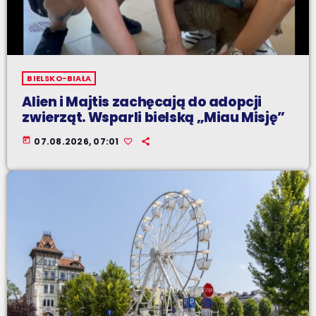
BIELSKO-BIAŁA
Alien i Majtis zachęcają do adopcji
zwierząt. Wsparli bielską „Miau Misję”
today
07.08.2026, 07:01