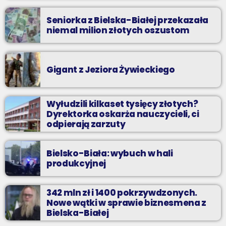
Seniorka z Bielska-Białej przekazała
niemal milion złotych oszustom
Gigant z Jeziora Żywieckiego
Wyłudzili kilkaset tysięcy złotych?
Dyrektorka oskarża nauczycieli, ci
odpierają zarzuty
Bielsko-Biała: wybuch w hali
produkcyjnej
342 mln zł i 1400 pokrzywdzonych.
Nowe wątki w sprawie biznesmena z
Bielska-Białej