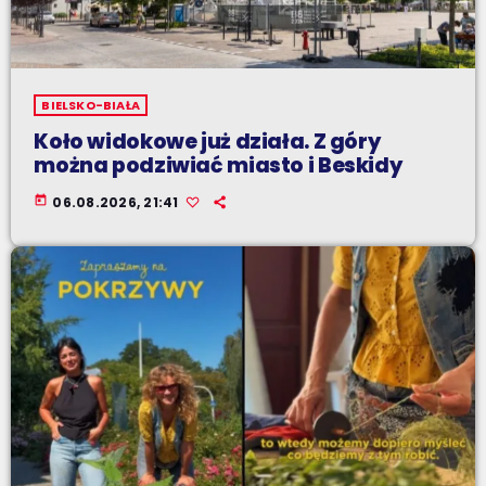
BIELSKO-BIAŁA
Koło widokowe już działa. Z góry
można podziwiać miasto i Beskidy
today
06.08.2026, 21:41