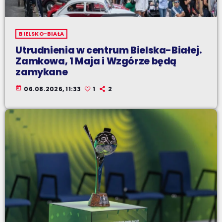
BIELSKO-BIAŁA
Utrudnienia w centrum Bielska-Białej.
Zamkowa, 1 Maja i Wzgórze będą
zamykane
today
06.08.2026, 11:33
1
2