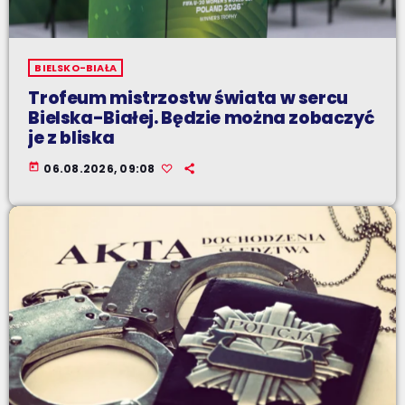
BIELSKO-BIAŁA
Trofeum mistrzostw świata w sercu
Bielska-Białej. Będzie można zobaczyć
je z bliska
today
06.08.2026, 09:08