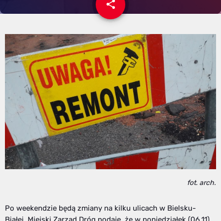
share
email
fot. arch.
Po weekendzie będą zmiany na kilku ulicach w Bielsku-
Białej. Miejski Zarząd Dróg podaje, że w poniedziałek (06.11)