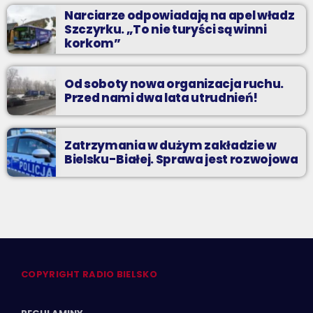
Narciarze odpowiadają na apel władz
Szczyrku. „To nie turyści są winni
korkom”
Od soboty nowa organizacja ruchu.
Przed nami dwa lata utrudnień!
Zatrzymania w dużym zakładzie w
Bielsku-Białej. Sprawa jest rozwojowa
COPYRIGHT RADIO BIELSKO