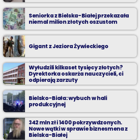
Seniorka z Bielska-Białej przekazała
niemal milion złotych oszustom
Gigant z Jeziora Żywieckiego
Wyłudzili kilkaset tysięcy złotych?
Dyrektorka oskarża nauczycieli, ci
odpierają zarzuty
Bielsko-Biała: wybuch w hali
produkcyjnej
342 mln zł i 1400 pokrzywdzonych.
Nowe wątki w sprawie biznesmena z
Bielska-Białej