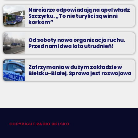
Narciarze odpowiadają na apel władz
Szczyrku. „To nie turyści są winni
korkom”
Od soboty nowa organizacja ruchu.
Przed nami dwa lata utrudnień!
Zatrzymania w dużym zakładzie w
Bielsku-Białej. Sprawa jest rozwojowa
COPYRIGHT RADIO BIELSKO