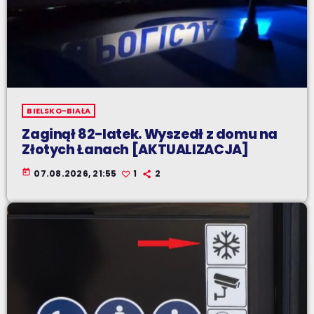
BIELSKO-BIAŁA
Zaginął 82-latek. Wyszedł z domu na
Złotych Łanach [AKTUALIZACJA]
today
07.08.2026, 21:55
1
2