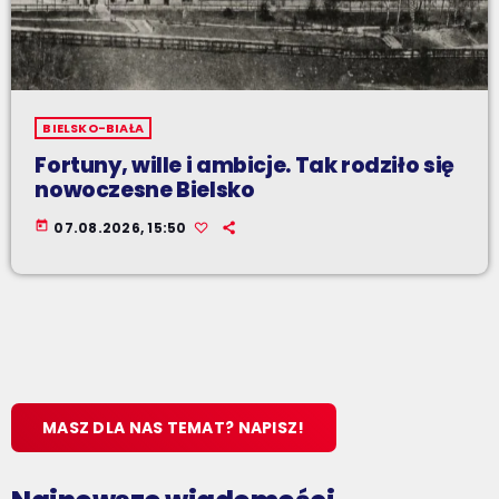
BIELSKO-BIAŁA
Fortuny, wille i ambicje. Tak rodziło się
nowoczesne Bielsko
today
07.08.2026, 15:50
MASZ DLA NAS TEMAT? NAPISZ!