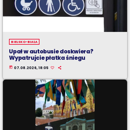
BIELSKO-BIAŁA
Upał w autobusie doskwiera?
Wypatrujcie płatka śniegu
today
07.08.2026, 18:05