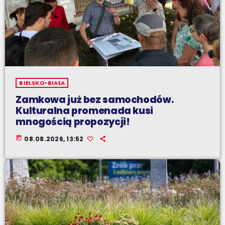
BIELSKO-BIAŁA
Zamkowa już bez samochodów.
Kulturalna promenada kusi
mnogością propozycji!
today
08.08.2026, 13:52