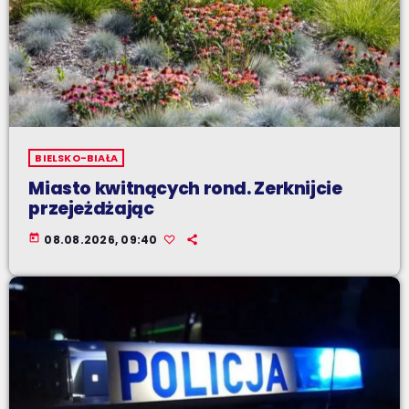
BIELSKO-BIAŁA
Miasto kwitnących rond. Zerknijcie
przejeżdżając
today
08.08.2026, 09:40