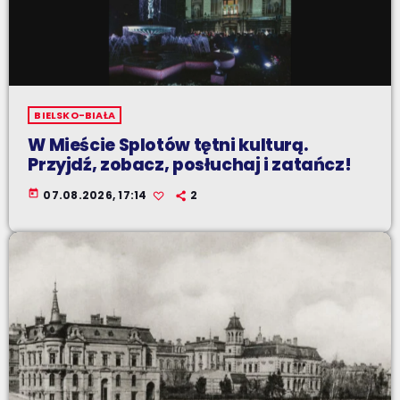
BIELSKO-BIAŁA
W Mieście Splotów tętni kulturą.
Przyjdź, zobacz, posłuchaj i zatańcz!
today
07.08.2026, 17:14
2