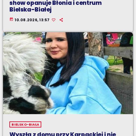
show opanuje Błonia i centrum
Bielska-Białej
today
10.08.2026, 13:57
BIELSKO-BIAŁA
Wyszła z domu przy Karpackiej i nie