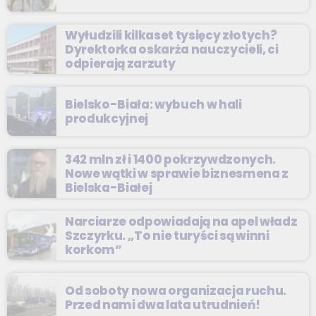
Wyłudzili kilkaset tysięcy złotych?
Dyrektorka oskarża nauczycieli, ci
odpierają zarzuty
Bielsko-Biała: wybuch w hali
produkcyjnej
342 mln zł i 1400 pokrzywdzonych.
Nowe wątki w sprawie biznesmena z
Bielska-Białej
Narciarze odpowiadają na apel władz
Szczyrku. „To nie turyści są winni
korkom”
Od soboty nowa organizacja ruchu.
Przed nami dwa lata utrudnień!