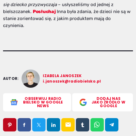
się dziecko przyzwyczaja
– usłyszeliśmy od jednej z
bielszczanek.
Posłuchaj
Inna była zdania, że dzieci nie są w
stanie zorientować się, z jakim produktem mają do
czynienia.
IZABELA JANOSZEK
AUTOR:
i.janoszek@radiobielsko.pl
OBSERWUJ RADIO
DODAJ NAS
BIELSKO W GOOGLE
JAKO ŹRÓDŁO W
NEWS
GOOGLE
email