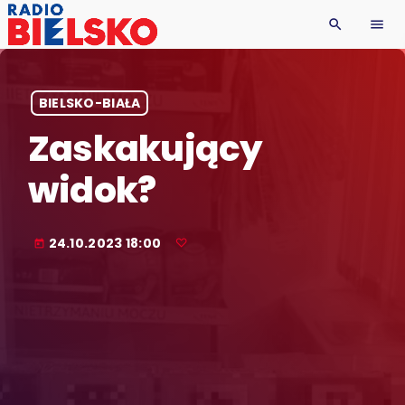
search
menu
BIELSKO-BIAŁA
Zaskakujący
widok?
24.10.2023 18:00
today