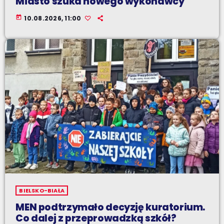
Miasto szuka nowego wykonawcy
today
10.08.2026, 11:00
BIELSKO-BIAŁA
MEN podtrzymało decyzję kuratorium.
Co dalej z przeprowadzką szkół?