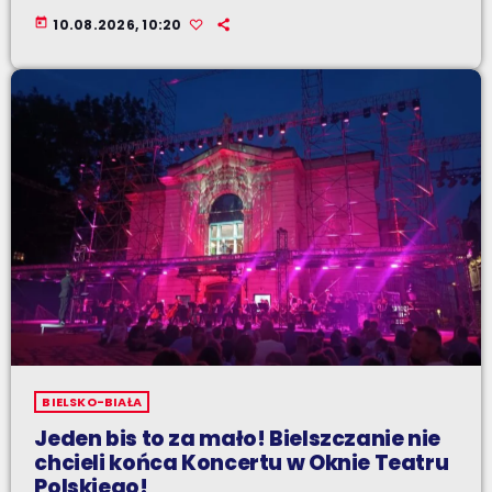
today
10.08.2026, 10:20
BIELSKO-BIAŁA
Jeden bis to za mało! Bielszczanie nie
chcieli końca Koncertu w Oknie Teatru
Polskiego!