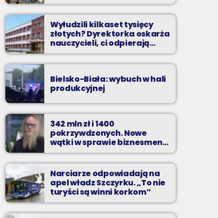
Wyłudzili kilkaset tysięcy
złotych? Dyrektorka oskarża
nauczycieli, ci odpierają
zarzuty
Bielsko-Biała: wybuch w hali
produkcyjnej
342 mln zł i 1400
pokrzywdzonych. Nowe
wątki w sprawie biznesmena
z Bielska-Białej
Narciarze odpowiadają na
apel władz Szczyrku. „To nie
turyści są winni korkom”