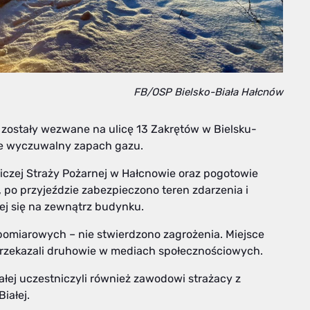
FB/OSP Bielsko-Biała Hałcnów
e zostały wezwane na ulicę 13 Zakrętów w Bielsku-
ie wyczuwalny zapach gazu.
iczej Straży Pożarnej w Hałcnowie oraz pogotowie
po przyjeździe zabezpieczono teren zdarzenia i
cej się na zewnątrz budynku.
miarowych – nie stwierdzono zagrożenia. Miejsce
rzekazali druhowie w mediach społecznościowych.
ałej uczestniczyli również zawodowi strażacy z
iałej.