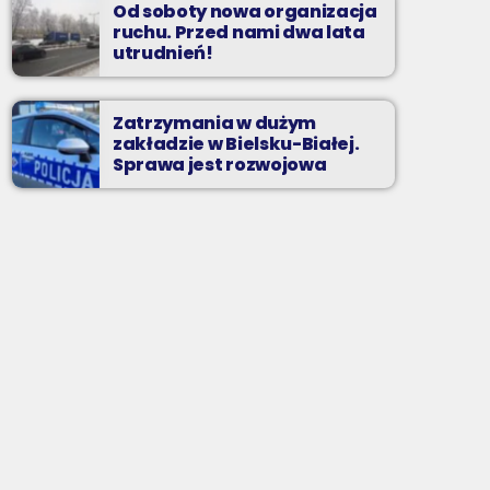
Od soboty nowa organizacja
ruchu. Przed nami dwa lata
utrudnień!
Zatrzymania w dużym
zakładzie w Bielsku-Białej.
Sprawa jest rozwojowa