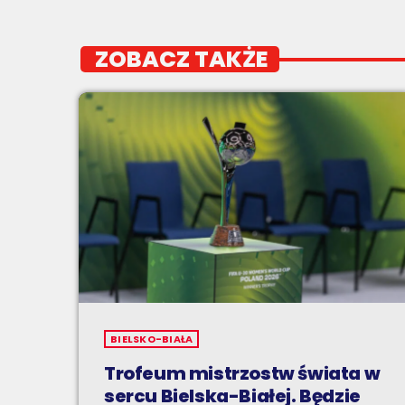
ZOBACZ TAKŻE
BIELSKO-BIAŁA
Trofeum mistrzostw świata w
sercu Bielska-Białej. Będzie