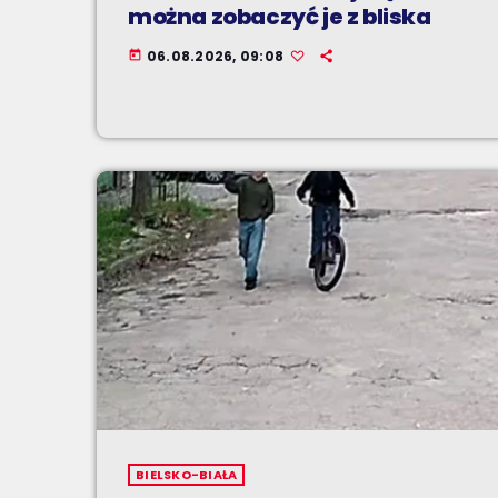
można zobaczyć je z bliska
06.08.2026, 09:08
today
BIELSKO-BIAŁA