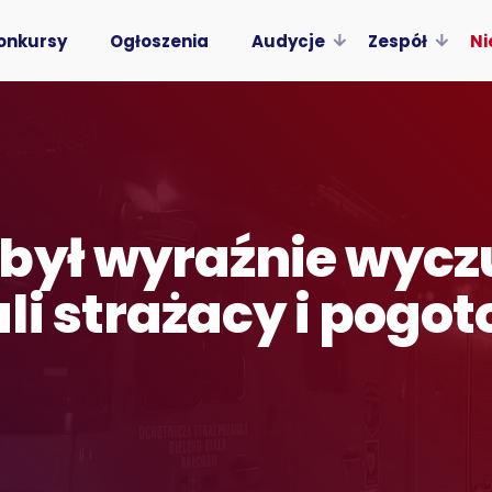
onkursy
Ogłoszenia
Audycje
Zespół
Ni
był wyraźnie wycz
li strażacy i pogo