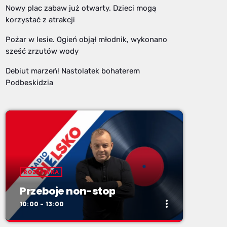
Nowy plac zabaw już otwarty. Dzieci mogą
korzystać z atrakcji
Pożar w lesie. Ogień objął młodnik, wykonano
sześć zrzutów wody
Debiut marzeń! Nastolatek bohaterem
Podbeskidzia
ROZRYWKA
Przeboje non-stop
more_vert
10:00 - 13:00