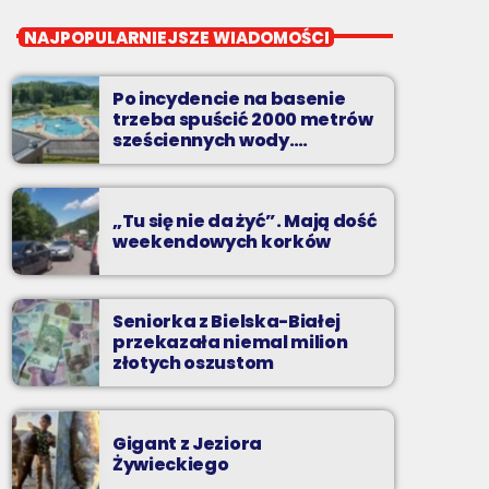
close
Przeboje non-stop
NAJPOPULARNIEJSZE WIADOMOŚCI
Najlepsze pasmo towarzyszące na
Podbeskidziu! Konkursy, akcje radiowe,
Po incydencie na basenie
rozmowy i oczywiście - starannie
trzeba spuścić 2000 metrów
wyselekcjonowane przeboje non-stop!
sześciennych wody.
„Ogromne koszty i ogromna
praca”
„Tu się nie da żyć”. Mają dość
weekendowych korków
Seniorka z Bielska-Białej
przekazała niemal milion
złotych oszustom
Gigant z Jeziora
Żywieckiego