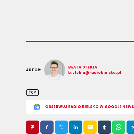
BEATA STEKLA
AUTOR:
b.stekla@radiobielsko.pl
TOP
OBSERWUJ RADIO BIELSKO W GOOGLE NEW
email