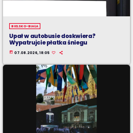
BIELSKO-BIAŁA
Upał w autobusie doskwiera?
Wypatrujcie płatka śniegu
today
07.08.2026, 18:05