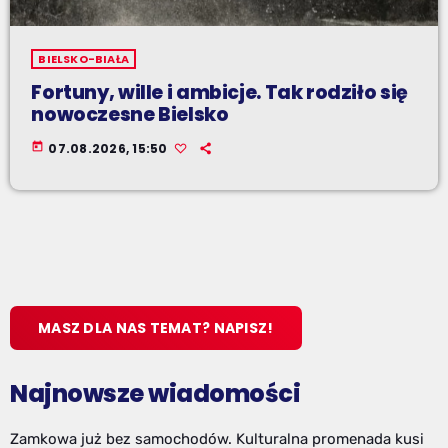
BIELSKO-BIAŁA
Fortuny, wille i ambicje. Tak rodziło się
nowoczesne Bielsko
today
07.08.2026, 15:50
MASZ DLA NAS TEMAT? NAPISZ!
Najnowsze wiadomości
Zamkowa już bez samochodów. Kulturalna promenada kusi