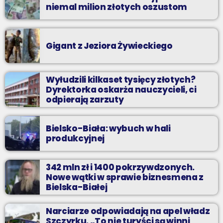
niemal milion złotych oszustom
Gigant z Jeziora Żywieckiego
Wyłudzili kilkaset tysięcy złotych?
Dyrektorka oskarża nauczycieli, ci
odpierają zarzuty
Bielsko-Biała: wybuch w hali
produkcyjnej
342 mln zł i 1400 pokrzywdzonych.
Nowe wątki w sprawie biznesmena z
Bielska-Białej
Narciarze odpowiadają na apel władz
Szczyrku. „To nie turyści są winni