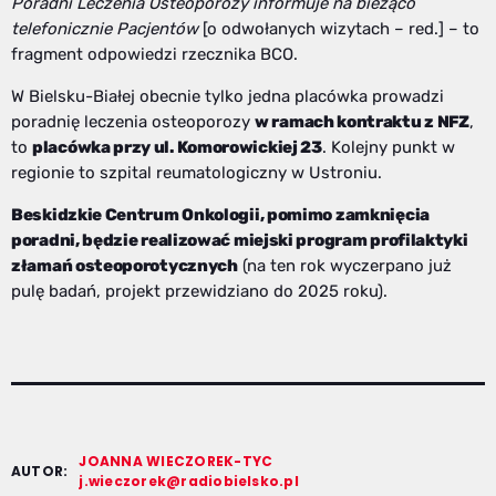
Poradni Leczenia Osteoporozy informuje na bieżąco
telefonicznie Pacjentów
[o odwołanych wizytach – red.] – to
fragment odpowiedzi rzecznika BCO.
W Bielsku-Białej obecnie tylko jedna placówka prowadzi
poradnię leczenia osteoporozy
w ramach kontraktu z NFZ
,
to
placówka przy ul. Komorowickiej 23
. Kolejny punkt w
regionie to szpital reumatologiczny w Ustroniu.
Beskidzkie Centrum Onkologii, pomimo zamknięcia
poradni, będzie realizować miejski program profilaktyki
złamań osteoporotycznych
(na ten rok wyczerpano już
pulę badań, projekt przewidziano do 2025 roku).
JOANNA WIECZOREK-TYC
AUTOR:
j.wieczorek@radiobielsko.pl