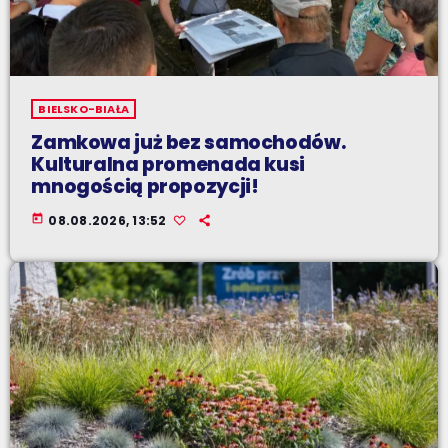
BIELSKO-BIAŁA
Zamkowa już bez samochodów.
Kulturalna promenada kusi
mnogością propozycji!
today
08.08.2026, 13:52