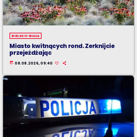
BIELSKO-BIAŁA
Miasto kwitnących rond. Zerknijcie
przejeżdżając
today
08.08.2026, 09:40