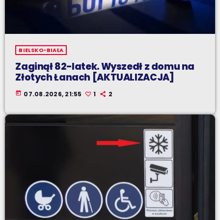
BIELSKO-BIAŁA
Zaginął 82-latek. Wyszedł z domu na
Złotych Łanach [AKTUALIZACJA]
today
07.08.2026, 21:55
1
2