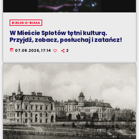
BIELSKO-BIAŁA
W Mieście Splotów tętni kulturą.
Przyjdź, zobacz, posłuchaj i zatańcz!
today
07.08.2026, 17:14
2