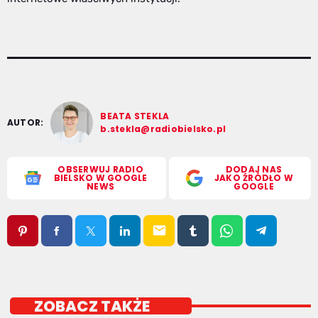
BEATA STEKLA
AUTOR:
b.stekla@radiobielsko.pl
OBSERWUJ RADIO
DODAJ NAS
BIELSKO W GOOGLE
JAKO ŹRÓDŁO W
NEWS
GOOGLE
email
ZOBACZ TAKŻE