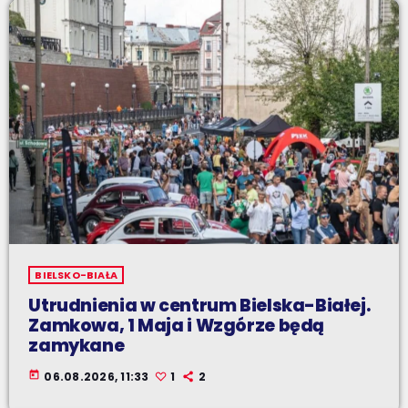
BIELSKO-BIAŁA
Utrudnienia w centrum Bielska-Białej.
Zamkowa, 1 Maja i Wzgórze będą
zamykane
today
06.08.2026, 11:33
1
2