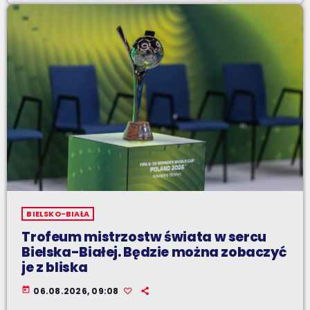
BIELSKO-BIAŁA
Trofeum mistrzostw świata w sercu
Bielska-Białej. Będzie można zobaczyć
je z bliska
today
06.08.2026, 09:08