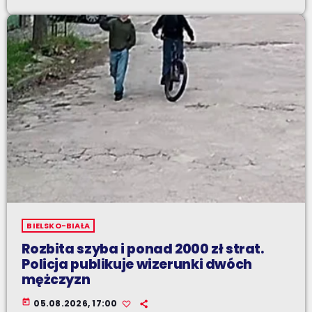
BIELSKO-BIAŁA
Rozbita szyba i ponad 2000 zł strat.
Policja publikuje wizerunki dwóch
mężczyzn
today
05.08.2026, 17:00