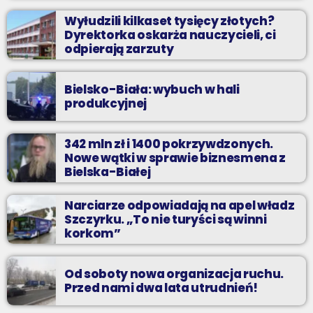
Wyłudzili kilkaset tysięcy złotych?
Dyrektorka oskarża nauczycieli, ci
odpierają zarzuty
Bielsko-Biała: wybuch w hali
produkcyjnej
342 mln zł i 1400 pokrzywdzonych.
Nowe wątki w sprawie biznesmena z
Bielska-Białej
Narciarze odpowiadają na apel władz
Szczyrku. „To nie turyści są winni
korkom”
Od soboty nowa organizacja ruchu.
Przed nami dwa lata utrudnień!