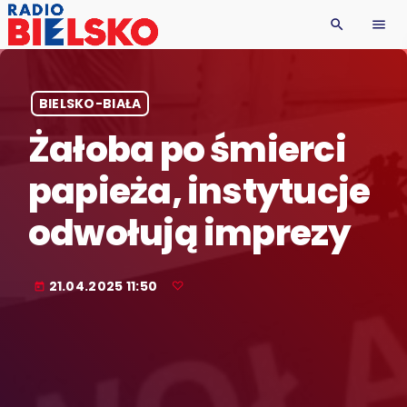
search
menu
BIELSKO-BIAŁA
Żałoba po śmierci
papieża, instytucje
odwołują imprezy
21.04.2025 11:50
today