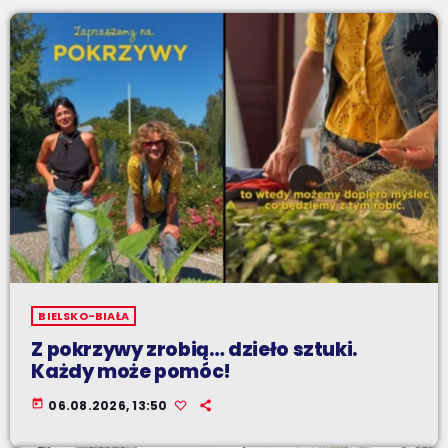
BIELSKO-BIAŁA
Z pokrzywy zrobią… dzieło sztuki.
Każdy może pomóc!
today
06.08.2026, 13:50