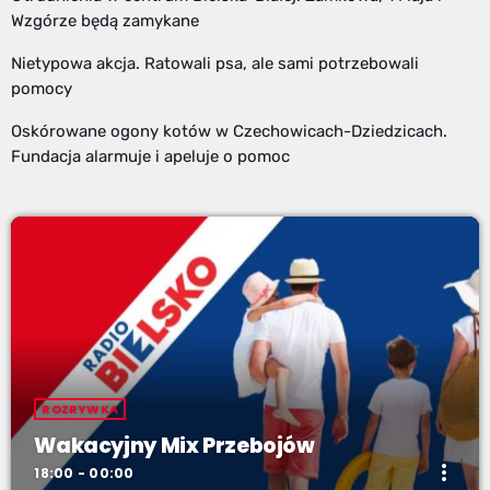
Wzgórze będą zamykane
Nietypowa akcja. Ratowali psa, ale sami potrzebowali
pomocy
Oskórowane ogony kotów w Czechowicach-Dziedzicach.
Fundacja alarmuje i apeluje o pomoc
ROZRYWKA
Wakacyjny Mix Przebojów
more_vert
18:00 - 00:00