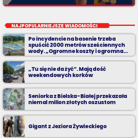
Wakacyjny Mix Przebojów
close
Wakacyjny Mix Przebojów w Radiu BIELSKO to najgorętsze hity
NAJPOPULARNIEJSZE WIADOMOŚCI
lata, muzyczne plażowe perełki, wspomnienia letnich
przebojów, nowości i premiery oraz Wasze pozdrowienia z
Po incydencie na basenie trzeba
wakacji!
spuścić 2000 metrów sześciennych
wody. „Ogromne koszty i ogromna
praca”
„Tu się nie da żyć”. Mają dość
weekendowych korków
Seniorka z Bielska-Białej przekazała
niemal milion złotych oszustom
Gigant z Jeziora Żywieckiego