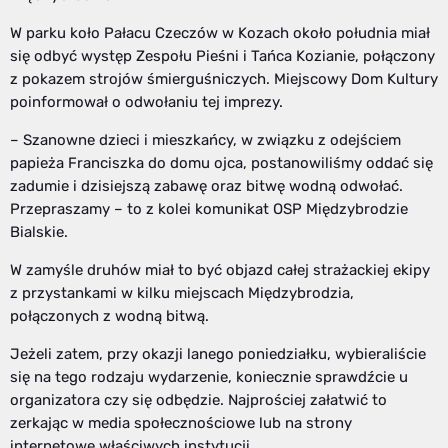
W parku koło Pałacu Czeczów w Kozach około południa miał
się odbyć występ Zespołu Pieśni i Tańca Kozianie, połączony
z pokazem strojów śmierguśniczych. Miejscowy Dom Kultury
poinformował o odwołaniu tej imprezy.
– Szanowne dzieci i mieszkańcy, w związku z odejściem
papieża Franciszka do domu ojca, postanowiliśmy oddać się
zadumie i dzisiejszą zabawę oraz bitwę wodną odwołać.
Przepraszamy – to z kolei komunikat OSP Międzybrodzie
Bialskie.
W zamyśle druhów miał to być objazd całej strażackiej ekipy
z przystankami w kilku miejscach Międzybrodzia,
połączonych z wodną bitwą.
Jeżeli zatem, przy okazji lanego poniedziałku, wybieraliście
się na tego rodzaju wydarzenie, koniecznie sprawdźcie u
organizatora czy się odbędzie. Najprościej załatwić to
zerkając w media społecznościowe lub na strony
internetowe właściwych instytucji.