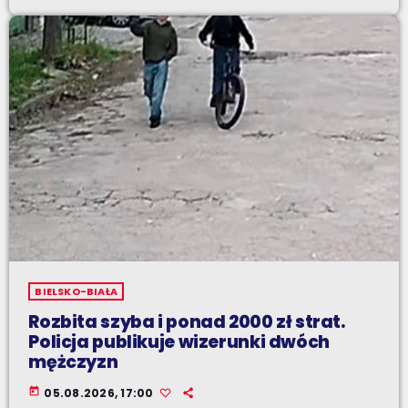
BIELSKO-BIAŁA
Rozbita szyba i ponad 2000 zł strat.
Policja publikuje wizerunki dwóch
mężczyzn
today
05.08.2026, 17:00