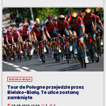
BIELSKO-BIAŁA
Tour de Pologne przejedzie przez
Bielsko-Białą. Te ulice zostaną
zamknięte
today
05.08.2026, 12:04
2
2