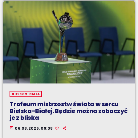
BIELSKO-BIAŁA
Trofeum mistrzostw świata w sercu
Bielska-Białej. Będzie można zobaczyć
je z bliska
today
06.08.2026, 09:08