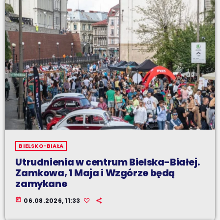
BIELSKO-BIAŁA
Utrudnienia w centrum Bielska-Białej.
Zamkowa, 1 Maja i Wzgórze będą
zamykane
today
06.08.2026, 11:33