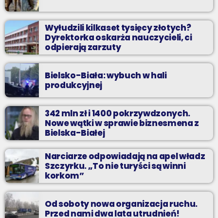
Wyłudzili kilkaset tysięcy złotych?
Dyrektorka oskarża nauczycieli, ci
odpierają zarzuty
Bielsko-Biała: wybuch w hali
produkcyjnej
342 mln zł i 1400 pokrzywdzonych.
Nowe wątki w sprawie biznesmena z
Bielska-Białej
Narciarze odpowiadają na apel władz
Szczyrku. „To nie turyści są winni
korkom”
Od soboty nowa organizacja ruchu.
Przed nami dwa lata utrudnień!