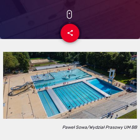
share
email
Paweł Sowa/Wydział Prasowy UM BB