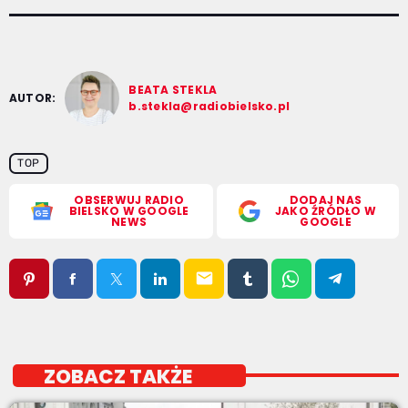
BEATA STEKLA
AUTOR:
b.stekla@radiobielsko.pl
TOP
OBSERWUJ RADIO
DODAJ NAS
BIELSKO W GOOGLE
JAKO ŹRÓDŁO W
NEWS
GOOGLE
email
ZOBACZ TAKŻE