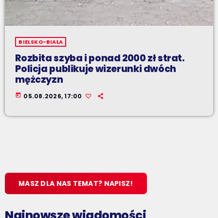
BIELSKO-BIAŁA
Rozbita szyba i ponad 2000 zł strat.
Policja publikuje wizerunki dwóch
mężczyzn
today
05.08.2026, 17:00
MASZ DLA NAS TEMAT? NAPISZ!
Najnowsze wiadomości