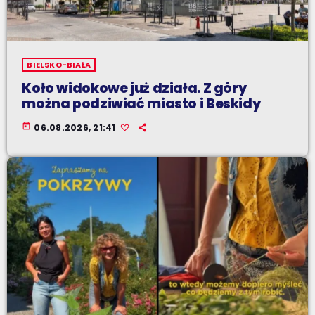
BIELSKO-BIAŁA
Koło widokowe już działa. Z góry
można podziwiać miasto i Beskidy
today
06.08.2026, 21:41