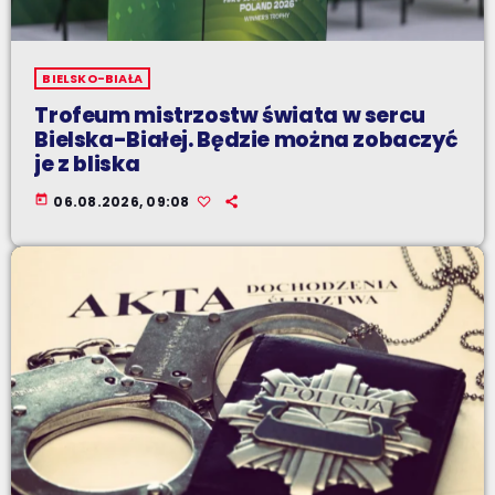
BIELSKO-BIAŁA
Trofeum mistrzostw świata w sercu
Bielska-Białej. Będzie można zobaczyć
je z bliska
today
06.08.2026, 09:08