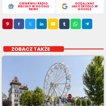
OBSERWUJ RADIO
DODAJ NAS
BIELSKO W GOOGLE
JAKO ŹRÓDŁO W
NEWS
GOOGLE
email
ZOBACZ TAKŻE