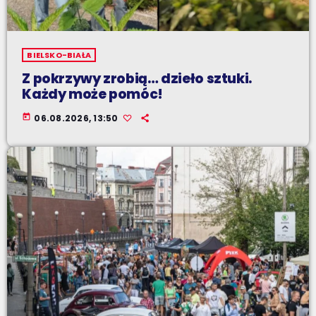
BIELSKO-BIAŁA
Z pokrzywy zrobią… dzieło sztuki.
Każdy może pomóc!
today
06.08.2026, 13:50