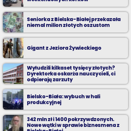
Seniorka z Bielska-Białej przekazała
niemal milion złotych oszustom
Gigant z Jeziora Żywieckiego
Wyłudzili kilkaset tysięcy złotych?
Dyrektorka oskarża nauczycieli, ci
odpierają zarzuty
Bielsko-Biała: wybuch w hali
produkcyjnej
342 mln zł i 1400 pokrzywdzonych.
Nowe wątki w sprawie biznesmena z