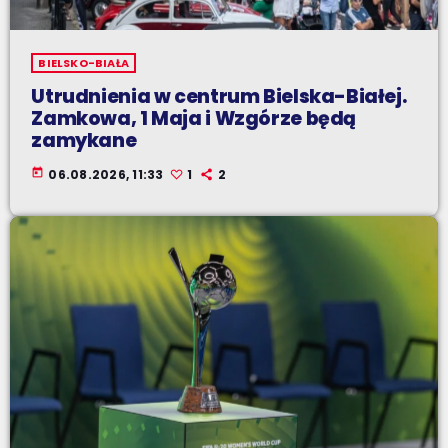
BIELSKO-BIAŁA
Utrudnienia w centrum Bielska-Białej.
Zamkowa, 1 Maja i Wzgórze będą
zamykane
today
06.08.2026, 11:33
1
2