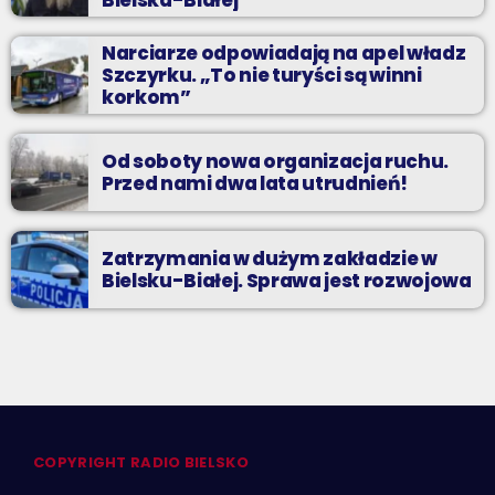
Bielska-Białej
Narciarze odpowiadają na apel władz
Szczyrku. „To nie turyści są winni
korkom”
Od soboty nowa organizacja ruchu.
Przed nami dwa lata utrudnień!
Zatrzymania w dużym zakładzie w
Bielsku-Białej. Sprawa jest rozwojowa
COPYRIGHT RADIO BIELSKO