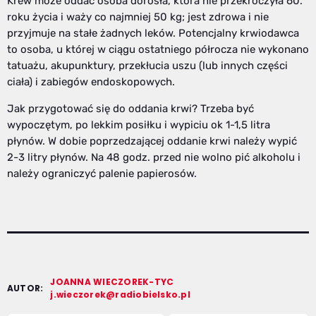
Krew może oddać osoba dorosła, która nie przekroczyła 60.
roku życia i waży co najmniej 50 kg; jest zdrowa i nie
przyjmuje na stałe żadnych leków. Potencjalny krwiodawca
to osoba, u której w ciągu ostatniego półrocza nie wykonano
tatuażu, akupunktury, przekłucia uszu (lub innych części
ciała) i zabiegów endoskopowych.
Jak przygotować się do oddania krwi? Trzeba być
wypoczętym, po lekkim posiłku i wypiciu ok 1-1,5 litra
płynów. W dobie poprzedzającej oddanie krwi należy wypić
2-3 litry płynów. Na 48 godz. przed nie wolno pić alkoholu i
należy ograniczyć palenie papierosów.
JOANNA WIECZOREK-TYC
AUTOR:
j.wieczorek@radiobielsko.pl