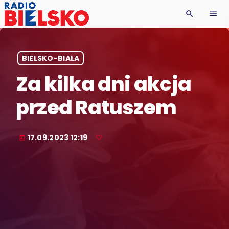
search
menu
BIELSKO-BIAŁA
Za kilka dni akcja
przed Ratuszem
17.09.2023 12:19
today