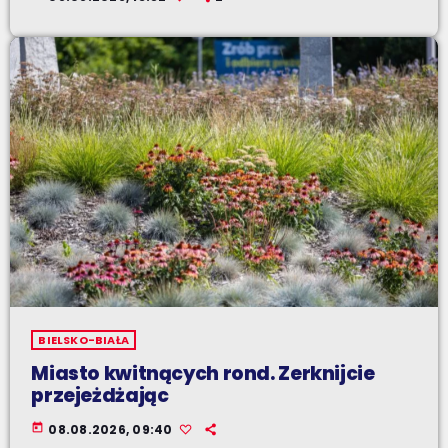
BIELSKO-BIAŁA
Miasto kwitnących rond. Zerknijcie
przejeżdżając
today
08.08.2026, 09:40