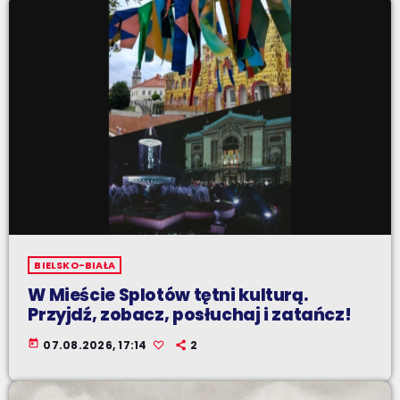
BIELSKO-BIAŁA
W Mieście Splotów tętni kulturą.
Przyjdź, zobacz, posłuchaj i zatańcz!
today
07.08.2026, 17:14
2