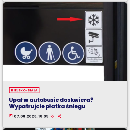
BIELSKO-BIAŁA
Upał w autobusie doskwiera?
Wypatrujcie płatka śniegu
today
07.08.2026, 18:05