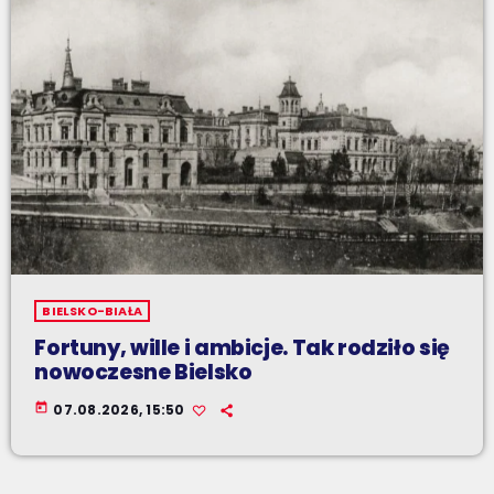
BIELSKO-BIAŁA
Fortuny, wille i ambicje. Tak rodziło się
nowoczesne Bielsko
today
07.08.2026, 15:50