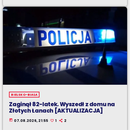
BIELSKO-BIAŁA
Zaginął 82-latek. Wyszedł z domu na
Złotych Łanach [AKTUALIZACJA]
today
07.08.2026, 21:55
1
2