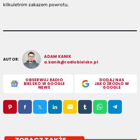
kilkuletnim zakazem powrotu.
ADAM KANIK
AUTOR:
a.kanik@radiobielsko.pl
OBSERWUJ RADIO
DODAJ NAS
BIELSKO W GOOGLE
JAKO ŹRÓDŁO W
NEWS
GOOGLE
email