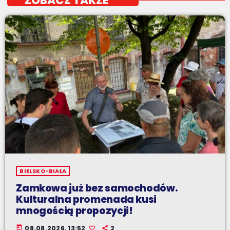
ZOBACZ TAKŻE
BIELSKO-BIAŁA
Zamkowa już bez samochodów.
Kulturalna promenada kusi
mnogością propozycji!
today
08.08.2026, 13:52
2