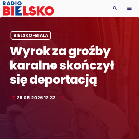
search
menu
BIELSKO-BIAŁA
Wyrok za groźby
karalne skończył
się deportacją
26.05.2026 12:32
today