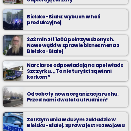
Bielsko-Biała: wybuch w hali
produkcyjnej
342 mln zł i 1400 pokrzywdzonych.
Nowe wątki w sprawie biznesmena z
Bielska-Białej
Narciarze odpowiadają na apel władz
Szczyrku. „To nie turyści są winni
korkom”
Od soboty nowa organizacja ruchu.
Przed nami dwa lata utrudnień!
Zatrzymania w dużym zakładzie w
Bielsku-Białej. Sprawa jest rozwojowa