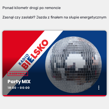
Ponad kilometr drogi po remoncie
Zasnął czy zasłabł? Jazda z finałem na słupie energetycznym
ROZRYWKA
Party MIX
more_vert
18:00 - 00:00
Party MIX
close
soboty od 18