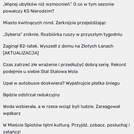
„Więcej ubytków niż wzmocnień.” O co w tym sezonie
powalczy KS Nierodzim?
Miasto kwitnących rond. Zerknijcie przejeżdżając
„Syberia” zniknie. Rozbiórka ruszy w przyszłym tygodniu
Zaginął 82-latek. Wyszedł z domu na Złotych Łanach
[AKTUALIZACJA]
Czas zatrzeć złe wrażenie i przedłużyć dobrą serię. Rekord
podejmie u siebie Stal Stalowa Wola
Upał w autobusie doskwiera? Wypatrujcie płatka śniegu
Będzie odstrzał redukcyjny
Woda wzbierała, a w rzece wciąż byli ludzie. Zareagował
wędkarz
W Mieście Splotów tętni kulturą. Przyjdź, zobacz, posłuchaj i
zatańcz!