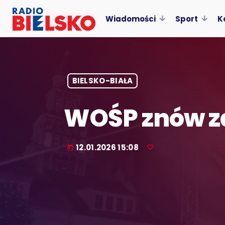
Wiadomości
Sport
K
BIELSKO-BIAŁA
WOŚP znów za
12.01.2026 15:08
today