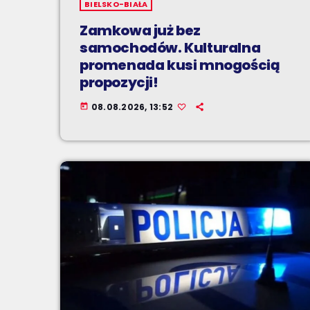
BIELSKO-BIAŁA
Zamkowa już bez
samochodów. Kulturalna
promenada kusi mnogością
propozycji!
08.08.2026, 13:52
today