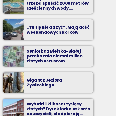
Radio BIELSKO i osoby którym nie jest
trzeba spuścić 2000 metrów
obojętny los czworonogów, zachęcają do
sześciennych wody.
adopcji zwierząt z okolicznych schronisk.
„Ogromne koszty i ogromna
praca”
„Tu się nie da żyć”. Mają dość
weekendowych korków
Seniorka z Bielska-Białej
przekazała niemal milion
złotych oszustom
Gigant z Jeziora
Żywieckiego
Wyłudzili kilkaset tysięcy
złotych? Dyrektorka oskarża
nauczycieli, ci odpierają