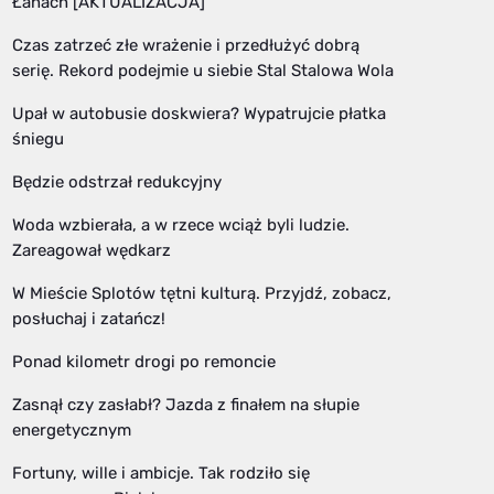
Łanach [AKTUALIZACJA]
Czas zatrzeć złe wrażenie i przedłużyć dobrą
serię. Rekord podejmie u siebie Stal Stalowa Wola
Upał w autobusie doskwiera? Wypatrujcie płatka
śniegu
Będzie odstrzał redukcyjny
Woda wzbierała, a w rzece wciąż byli ludzie.
Zareagował wędkarz
W Mieście Splotów tętni kulturą. Przyjdź, zobacz,
posłuchaj i zatańcz!
Ponad kilometr drogi po remoncie
Zasnął czy zasłabł? Jazda z finałem na słupie
energetycznym
Fortuny, wille i ambicje. Tak rodziło się