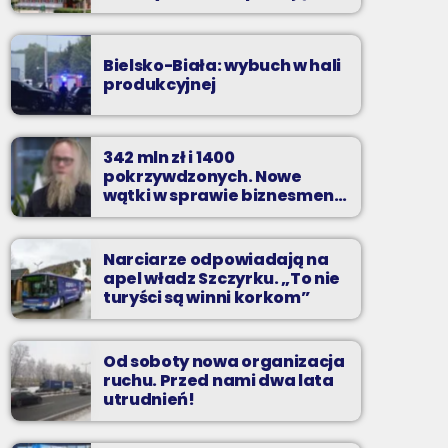
zarzuty
Bielsko-Biała: wybuch w hali
produkcyjnej
342 mln zł i 1400
pokrzywdzonych. Nowe
wątki w sprawie biznesmena
z Bielska-Białej
Narciarze odpowiadają na
apel władz Szczyrku. „To nie
turyści są winni korkom”
Od soboty nowa organizacja
ruchu. Przed nami dwa lata
utrudnień!