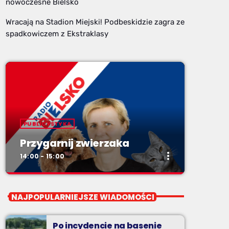
nowoczesne Bielsko
Wracają na Stadion Miejski! Podbeskidzie zagra ze
spadkowiczem z Ekstraklasy
PUBLICYSTYKA
Przygarnij zwierzaka
more_vert
14:00 - 15:00
close
Przygarnij zwierzaka
NAJPOPULARNIEJSZE WIADOMOŚCI
Soboty od 14.
Po incydencie na basenie