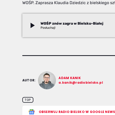
WOŚP. Zaprasza Klaudia Dziedzic z bielskiego sz
play_arrow
WOŚP znów zagra w Bielsku-Białej
Adam Kanik
ADAM KANIK
AUTOR:
a.kanik@radiobielsko.pl
TOP
OBSERWUJ RADIO BIELSKO W GOOGLE NEW