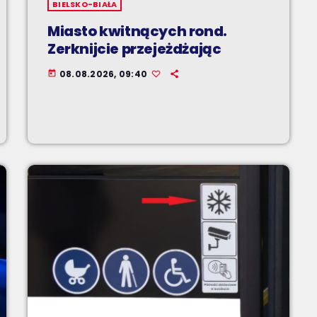
BIELSKO-BIAŁA
Miasto kwitnących rond.
Zerknijcie przejeżdżając
08.08.2026, 09:40
today